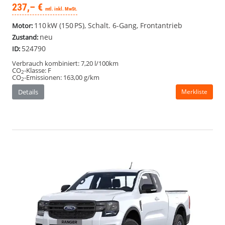
237,– €
mtl. inkl. MwSt.
110 kW (150 PS), Schalt. 6-Gang, Frontantrieb
Motor:
neu
Zustand:
524790
ID:
Verbrauch kombiniert:
7,20 l/100km
CO
-Klasse:
F
2
CO
-Emissionen:
163,00 g/km
2
Details
Merkliste