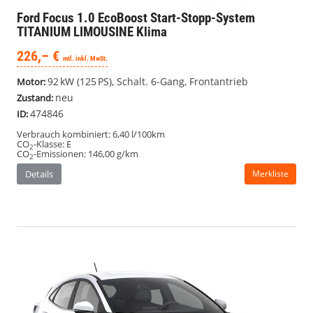
Ford Focus
1.0 EcoBoost Start-Stopp-System
TITANIUM LIMOUSINE Klima
226,– €
mtl. inkl. MwSt.
92 kW (125 PS), Schalt. 6-Gang, Frontantrieb
Motor:
neu
Zustand:
474846
ID:
Verbrauch kombiniert:
6,40 l/100km
CO
-Klasse:
E
2
CO
-Emissionen:
146,00 g/km
2
Details
Merkliste