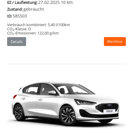
27.02.2025
10 km
EZ / Laufleistung:
gebraucht
Zustand:
585503
ID:
Verbrauch kombiniert:
5,40 l/100km
CO
-Klasse:
D
2
CO
-Emissionen:
122,00 g/km
2
Details
Merkliste