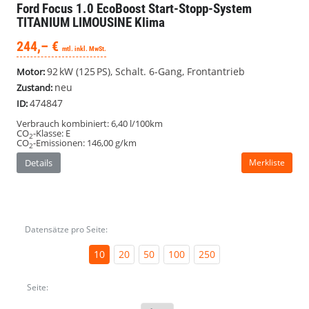
Ford Focus
1.0 EcoBoost Start-Stopp-System
TITANIUM LIMOUSINE Klima
244,– €
mtl. inkl. MwSt.
92 kW (125 PS), Schalt. 6-Gang, Frontantrieb
Motor:
neu
Zustand:
474847
ID:
Verbrauch kombiniert:
6,40 l/100km
CO
-Klasse:
E
2
CO
-Emissionen:
146,00 g/km
2
Details
Merkliste
Datensätze pro Seite:
10
20
50
100
250
Seite: