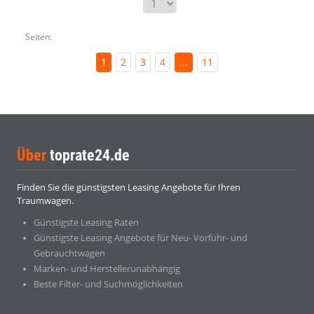
Seiten:
1
2
3
4
...
11
Über
toprate24.de
Finden Sie die günstigsten Leasing Angebote für Ihren
Traumwagen.
Günstigste Leasing Raten
Günstigste Leasing Angebote für Neu- Vorführ- und
Gebrauchtwagen
Marken- und Herstellerunabhängig
Beste Filter- und Suchmöglichkeiten