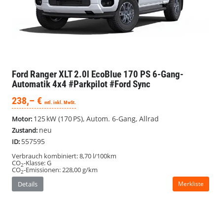
Ford Ranger
XLT 2.0l EcoBlue 170 PS 6-Gang-
Automatik 4x4 #Parkpilot #Ford Sync
238,– €
mtl. inkl. MwSt.
125 kW (170 PS), Autom. 6-Gang, Allrad
Motor:
neu
Zustand:
557595
ID:
Verbrauch kombiniert:
8,70 l/100km
CO
-Klasse:
G
2
CO
-Emissionen:
228,00 g/km
2
Details
Merkliste