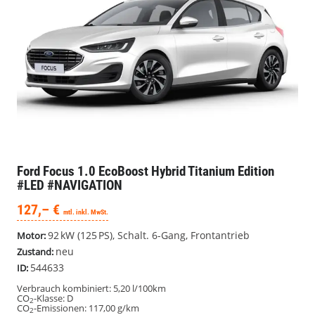
Ford Focus
1.0 EcoBoost Hybrid Titanium Edition
#LED #NAVIGATION
127,– €
mtl. inkl. MwSt.
92 kW (125 PS), Schalt. 6-Gang, Frontantrieb
Motor:
neu
Zustand:
544633
ID:
Verbrauch kombiniert:
5,20 l/100km
CO
-Klasse:
D
2
CO
-Emissionen:
117,00 g/km
2