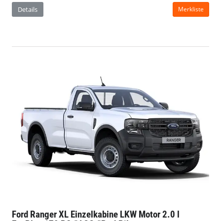
Details
Merkliste
Ford Ranger
XL Einzelkabine LKW Motor 2.0 l