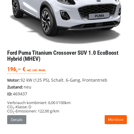
Ford Puma
Titanium Crossover SUV 1.0 EcoBoost
Hybrid (MHEV)
196,– €
mtl. inkl. MwSt.
92 kW (125 PS), Schalt. 6-Gang, Frontantrieb
Motor:
neu
Zustand:
469437
ID:
Verbrauch kombiniert:
6,00 l/100km
CO
-Klasse:
D
2
CO
-Emissionen:
122,00 g/km
2
Details
Merkliste