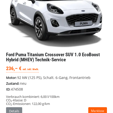
Ford Puma
Titanium Crossover SUV 1.0 EcoBoost
Hybrid (MHEV) Technik-Service
236,– €
mtl. inkl. MwSt.
92 kW (125 PS), Schalt. 6-Gang, Frontantrieb
Motor:
neu
Zustand:
474508
ID:
Verbrauch kombiniert:
6,00 l/100km
CO
-Klasse:
D
2
CO
-Emissionen:
122,00 g/km
2
Details
Merkliste