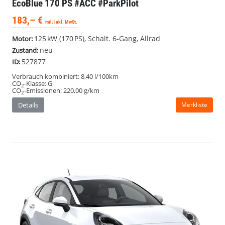
EcoBlue 170 PS #ACC #ParkPilot
183,– €
mtl. inkl. MwSt.
125 kW (170 PS), Schalt. 6-Gang, Allrad
Motor:
neu
Zustand:
527877
ID:
Verbrauch kombiniert:
8,40 l/100km
CO
-Klasse:
G
2
CO
-Emissionen:
220,00 g/km
2
Details
Merkliste