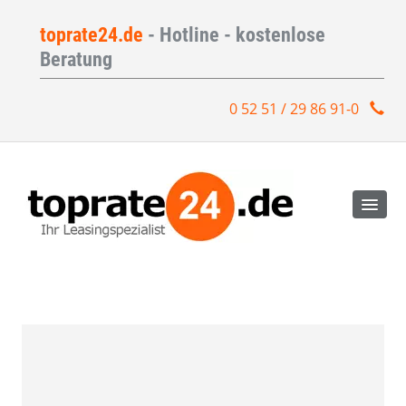
toprate24.de
- Hotline - kostenlose
Beratung
0 52 51 / 29 86 91-0
Peugeot 408 GT Plug-In Hybrid 225 e-EAT8 Automatik #Vollausstattung
146,53€