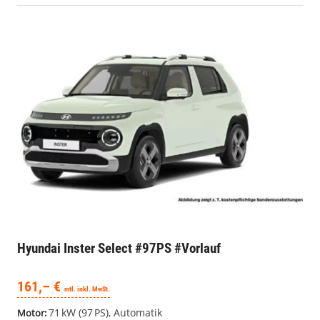
Hyundai Inster
Select #97PS #Vorlauf
161,– €
mtl. inkl. MwSt.
71 kW (97 PS), Automatik
Motor:
neu
Zustand:
559440
ID:
Verbrauch kombiniert:
0,00 l/100km
Stromverbrauch kombiniert:
14,30 kWh/100km
Elektrische Reichweite:
327 km
CO
-Klasse:
A
2
CO
-Emissionen:
0 g/km
2
Details
Merkliste