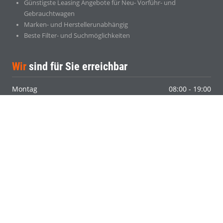
Samstag
08:00 - 19:00
Sonntag
Geschlossen
So
erreichen Sie uns
toprate24.de
Eine Marke der guteRate24 GmBH
Halberstädter Str. 89
33106 Paderborn
Telefon 05251 - 2986910
Telefax 05251 - 5068644
info@toprate24.de