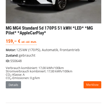
CO
-Klasse:
A
2
CO
-Emissionen:
0 g/km
2
Details
Merkliste
HOT DEAL