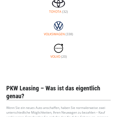
PKW Leasing
– Was ist das eigentlich
genau?
Wenn Sie ein neues Auto anschaffen, haben Sie normalerweise zwei
unterschiedliche Möglichkeiten, Ihren Neuwagen zu bezahlen – Kauf
und Leasing. Entscheiden Sie sich für den Kauf des Fahrzeugs, müssen
Sie entweder den Kaufpreis sofort und in voller Höhe zahlen. Oder Sie
vereinbaren eine Ratenzahlung und tragen die Kaufsumme über
mehrere Jahre ab.
Eine gute Alternative zum Kauf ist das Leasing. Bei dieser Variante
zahlen Sie nur für die tatsächliche Nutzung Ihres Fahrzeugs während
des Leasing-Zeitraums. Wenn Ihr Vertrag endet, geben Sie das
Fahrzeug einfach zurück und wählen ein neues, aktuelles Modell aus
dem toprate24 Angebot.
TIPP:
Leasing ist nicht nur für Unternehmen interessant. Private
Leasingverträge sind heutzutage absolut üblich und zu sehr günstigen
Konditionen zu bekommen.