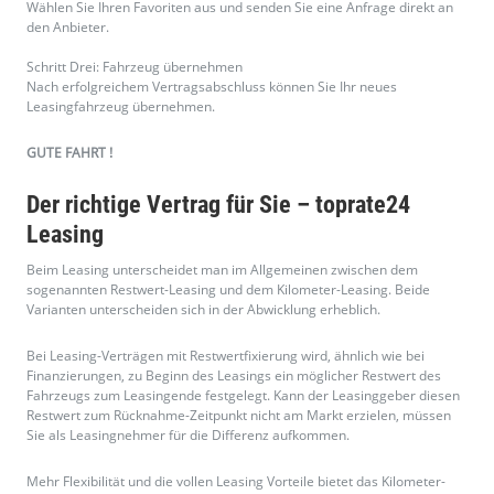
Bei Leasing-Verträgen mit Restwertfixierung wird, ähnlich wie bei
Finanzierungen, zu Beginn des Leasings ein möglicher Restwert des
Fahrzeugs zum Leasingende festgelegt. Kann der Leasinggeber diesen
Restwert zum Rücknahme-Zeitpunkt nicht am Markt erzielen, müssen
Sie als Leasingnehmer für die Differenz aufkommen.
Mehr Flexibilität und die vollen Leasing Vorteile bietet das Kilometer-
Leasing, bei dem Sie vorab Ihre persönliche Jahresfahrleistung
angeben. Nur, wenn Sie diese Schätzung überschreiten, zahlen Sie für
die gefahrenen Mehrkilometer einen Ausgleich. Dafür bekommen Sie
auch etwas Geld zurück, falls Ihre Fahrleistung unter der Schätzung
geblieben ist. Das halten wir bei toprate24 für die beste Leasing
Variante und deswegen vermitteln wir nur Verträge mit Kilometer-
Leasing an unsere Kunden.
Die Leasing Rate – So bestimmen Sie die
monatliche Zahlung.
Allgemein gesagt funktioniert Leasing so: Sie zahlen monatliche Raten
und gleichen damit die tatsächliche Nutzung, also den Wertverlust, des
Fahrzeugs aus. Grundsätzlich gilt: die Dauer des Leasingvertrages und
die Kilometerlaufleistung beeinflussen die monatliche Rate. Fahren Sie
nur wenig und wählen eine kürzere Laufzeit, sind die Raten