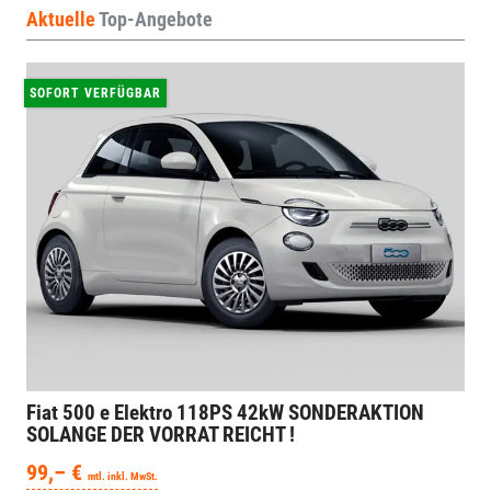
Fiat 500
e Elektro 118PS 42kW SONDERAKTION
SOLANGE DER VORRAT REICHT !
99,– €
mtl. inkl. MwSt.
87 kW (118 PS), Automatik, Frontantrieb
Motor:
01.06.2022
10.000 km
EZ / Laufleistung:
gebraucht
Zustand:
535467
ID:
Verbrauch kombiniert:
0,00 l/100km
Stromverbrauch kombiniert:
15,60 kWh/100km
Elektrische Reichweite:
280 km
CO
-Emissionen:
0 g/km
2
Details
Merkliste