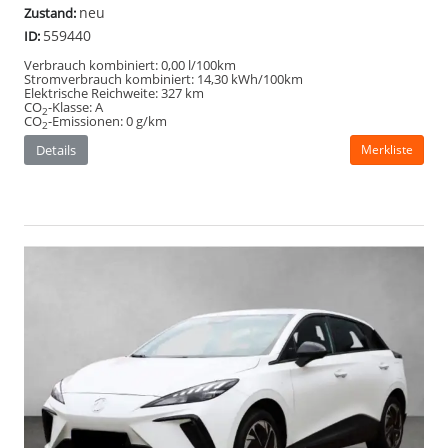
MG MG4
Standard 5d 170PS 51 kWH *LED* *MG
Pilot* *AppleCarPlay*
159,– €
mtl. inkl. MwSt.
125 kW (170 PS), Automatik, Frontantrieb
Motor:
gebraucht
Zustand:
550648
ID:
Verbrauch kombiniert:
17,00 kWh/100km
Stromverbrauch kombiniert:
17,00 kWh/100km