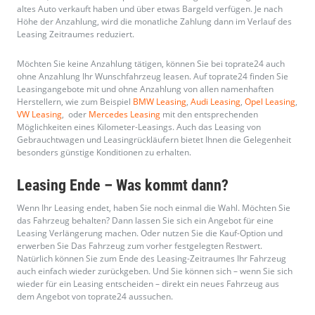
das Fahrzeug behalten? Dann lassen Sie sich ein Angebot für eine
Leasing Verlängerung machen. Oder nutzen Sie die Kauf-Option und
erwerben Sie Das Fahrzeug zum vorher festgelegten Restwert.
Natürlich können Sie zum Ende des Leasing-Zeitraumes Ihr Fahrzeug
auch einfach wieder zurückgeben. Und Sie können sich – wenn Sie sich
wieder für ein Leasing entscheiden – direkt ein neues Fahrzeug aus
dem Angebot von toprate24 aussuchen.
Falls Sie noch Fragen zu dem Thema haben oder sich nicht sicher sind,
welcher Vertrag für Sie die besten Konditionen bereithält, dann nehmen
Sie Kontakt zu uns auf. Das Team von toprate24 berät Sie natürlich
gerne zu allen Leasing Fragen.
Sie suchen ein bestimmtes Modell oder eine besondere Ausstattung
aus dem toprate24 Leasing Angebot? Wenn Sie auf unserem Portal
nicht fündig geworden sind, suchen wir gerne in unserem landesweiten
Netzwerk für Sie.
Sprechen Sie uns einfach an!