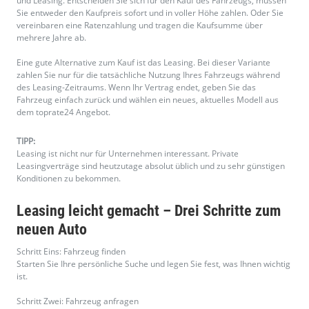
Leasing leicht gemacht – Drei Schritte zum
neuen Auto
Schritt Eins: Fahrzeug finden
Starten Sie Ihre persönliche Suche und legen Sie fest, was Ihnen wichtig
ist.
Schritt Zwei: Fahrzeug anfragen
Wählen Sie Ihren Favoriten aus und senden Sie eine Anfrage direkt an
den Anbieter.
Schritt Drei: Fahrzeug übernehmen
Nach erfolgreichem Vertragsabschluss können Sie Ihr neues
Leasingfahrzeug übernehmen.
GUTE FAHRT !
Der richtige Vertrag für Sie – toprate24
Leasing
Beim Leasing unterscheidet man im Allgemeinen zwischen dem
sogenannten Restwert-Leasing und dem Kilometer-Leasing. Beide
Varianten unterscheiden sich in der Abwicklung erheblich.