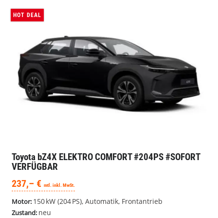
Toyota bZ4X
ELEKTRO COMFORT #204PS #SOFORT
VERFÜGBAR
237,– €
mtl. inkl. MwSt.
150 kW (204 PS), Automatik, Frontantrieb
Motor:
neu
Zustand:
558492
ID:
Verbrauch kombiniert:
0,00 l/100km
Stromverbrauch kombiniert:
14,40 kWh/100km
Elektrische Reichweite:
513 km
CO
-Klasse:
A
2
CO
-Emissionen:
0 g/km
2
Details
Merkliste
HOT DEAL