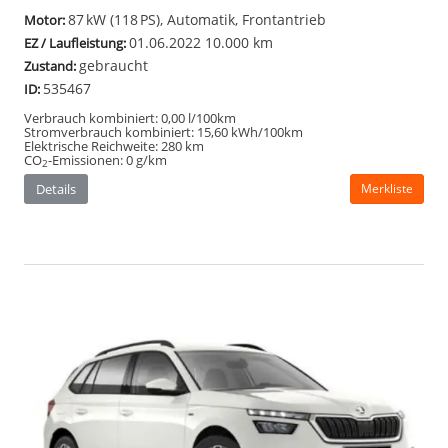
Skoda Kamiq
Selection 95PS #Winterpaket
#Vorlauffahrzeug
165,– €
mtl. inkl. MwSt.
70 kW (95 PS), Schalt. 5-Gang, Frontantrieb
Motor:
neu
Zustand:
559439
ID: