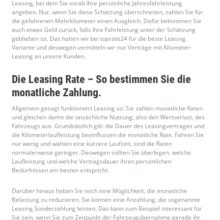
normalerweise geringer. Deswegen sollten Sie überlegen, welche
Laufleistung und welche Vertragsdauer ihren persönlichen
Bedürfnissen am besten entspricht.
Darüber hinaus haben Sie noch eine Möglichkeit, die monatliche
Belastung zu reduzieren. Sie können eine Anzahlung, die sogenannte
Leasing Sonderzahlung leisten. Das kann zum Beispiel interessant für
Sie sein, wenn Sie zum Zeitpunkt der Fahrzeugübernahme gerade ihr
altes Auto verkauft haben und über etwas Bargeld verfügen. Je nach
Höhe der Anzahlung, wird die monatliche Zahlung dann im Verlauf des
Leasing Zeitraumes reduziert.
Möchten Sie keine Anzahlung tätigen, können Sie bei toprate24 auch
ohne Anzahlung Ihr Wunschfahrzeug leasen. Auf toprate24 finden Sie
Leasingangebote mit und ohne Anzahlung von allen namenhaften
Herstellern, wie zum Beispiel
BMW Leasing
,
Audi Leasing
,
Opel Leasing
,
VW Leasing
, oder
Mercedes Leasing
mit den entsprechenden
Möglichkeiten eines Kilometer-Leasings. Auch das Leasing von
Gebrauchtwagen und Leasingrückläufern bietet Ihnen die Gelegenheit
besonders günstige Konditionen zu erhalten.
Leasing Ende – Was kommt dann?
Wenn Ihr Leasing endet, haben Sie noch einmal die Wahl. Möchten Sie