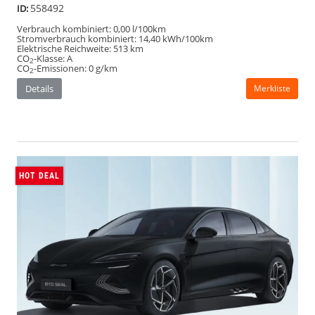
BYD Seal
Excellence AWD 530PS #kurzfristig
verfügbar
428,– €
mtl. inkl. MwSt.
390 kW (530 PS), Automatik, Allrad
Motor:
neu
Zustand:
555957
ID:
Stromverbrauch kombiniert:
18,20 kWh/100km
Elektrische Reichweite:
520 km
CO
-Klasse:
A
2