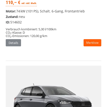
110,– €
mtl. inkl. MwSt.
74 kW (101 PS), Schalt. 6-Gang, Frontantrieb
Motor:
neu
Zustand:
514602
ID:
Verbrauch kombiniert:
5,30 l/100km
CO
-Klasse:
D
2
CO
-Emissionen:
120,00 g/km
2
Details
Merkliste