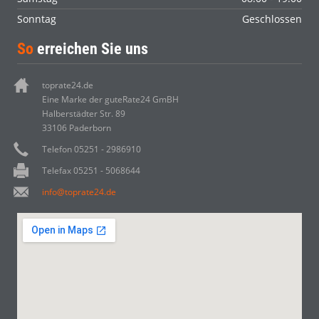
Sonntag
Geschlossen
So
erreichen Sie uns
toprate24.de
Eine Marke der guteRate24 GmBH
Halberstädter Str. 89
33106 Paderborn
Telefon 05251 - 2986910
Telefax 05251 - 5068644
info@toprate24.de