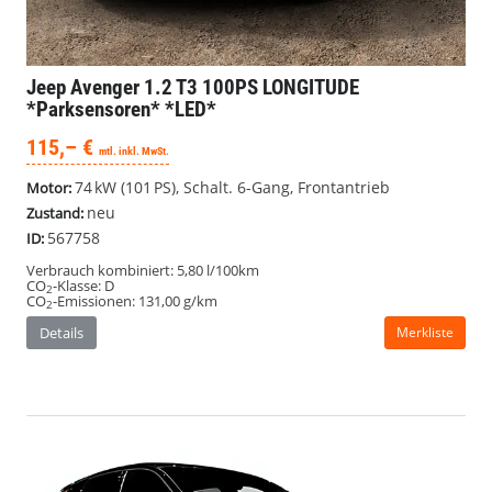
Jeep Avenger
1.2 T3 100PS LONGITUDE
*Parksensoren* *LED*
115,– €
mtl. inkl. MwSt.
74 kW (101 PS), Schalt. 6-Gang, Frontantrieb
Motor:
neu
Zustand:
567758
ID:
Verbrauch kombiniert:
5,80 l/100km
CO
-Klasse:
D
2
CO
-Emissionen:
131,00 g/km
2
Details
Merkliste