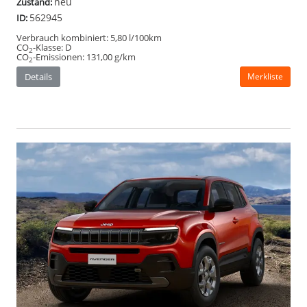
neu
Zustand:
562945
ID:
Verbrauch kombiniert:
5,80 l/100km
CO
-Klasse:
D
2
CO
-Emissionen:
131,00 g/km
2
Details
Merkliste