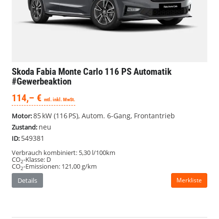
Skoda Fabia
Monte Carlo 116 PS Automatik
#Gewerbeaktion
114,– €
mtl. inkl. MwSt.
85 kW (116 PS), Autom. 6-Gang, Frontantrieb
Motor:
neu
Zustand:
549381
ID:
Verbrauch kombiniert:
5,30 l/100km
CO
-Klasse:
D
2
CO
-Emissionen:
121,00 g/km
2
Details
Merkliste