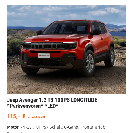
Jeep Avenger
1.2 T3 100PS LONGITUDE
*Parksensoren* *LED*
115,– €
mtl. inkl. MwSt.
74 kW (101 PS), Schalt. 6-Gang, Frontantrieb
Motor: