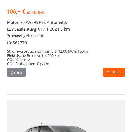
106,– €
mtl. inkl. MwSt.
70 kW (95 PS), Automatik
Motor:
01.11.2024
5 km
EZ / Laufleistung:
gebraucht
Zustand:
562770
ID:
Stromverbrauch kombiniert:
12,00 kWh/100km
Elektrische Reichweite:
265 km
CO
-Klasse:
A
2
CO
-Emissionen:
0 g/km
2
Details
Merkliste