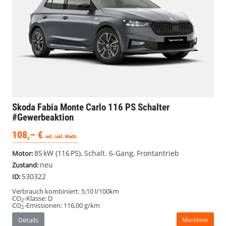
Skoda Fabia
Monte Carlo 116 PS Schalter
#Gewerbeaktion
108,– €
mtl. inkl. MwSt.
85 kW (116 PS), Schalt. 6-Gang, Frontantrieb
Motor:
neu
Zustand:
530322
ID:
Verbrauch kombiniert:
5,10 l/100km
CO
-Klasse:
D
2
CO
-Emissionen:
116,00 g/km
2
Details
Merkliste