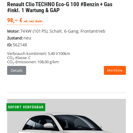
Renault Clio
TECHNO Eco-G 100 #Benzin + Gas
#inkl. 1 Wartung & GAP
98,– €
mtl. inkl. MwSt.
74 kW (101 PS), Schalt. 6-Gang, Frontantrieb
Motor:
neu
Zustand:
562148
ID:
Verbrauch kombiniert:
5,40 l/100km
CO
-Klasse:
C
2
CO
-Emissionen:
108,00 g/km
2
Details
Merkliste
SOFORT VERFÜGBAR