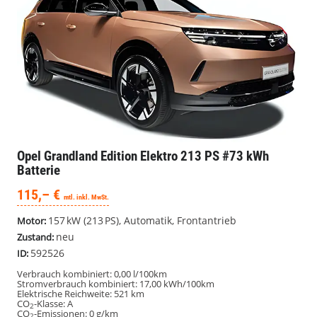
Opel Grandland
Edition Elektro 213 PS #73 kWh
Batterie
115,– €
mtl. inkl. MwSt.
157 kW (213 PS), Automatik, Frontantrieb
Motor:
neu
Zustand:
592526
ID:
Verbrauch kombiniert:
0,00 l/100km
Stromverbrauch kombiniert:
17,00 kWh/100km
Elektrische Reichweite:
521 km
CO
-Klasse:
A
2
CO
-Emissionen:
0 g/km
2