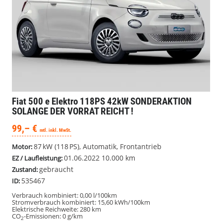
Fiat 500
e Elektro 118PS 42kW SONDERAKTION
SOLANGE DER VORRAT REICHT !
99,– €
mtl. inkl. MwSt.
87 kW (118 PS), Automatik, Frontantrieb
Motor:
01.06.2022
10.000 km
EZ / Laufleistung:
gebraucht
Zustand:
535467
ID:
Verbrauch kombiniert:
0,00 l/100km
Stromverbrauch kombiniert:
15,60 kWh/100km
Elektrische Reichweite:
280 km
CO
-Emissionen:
0 g/km
2