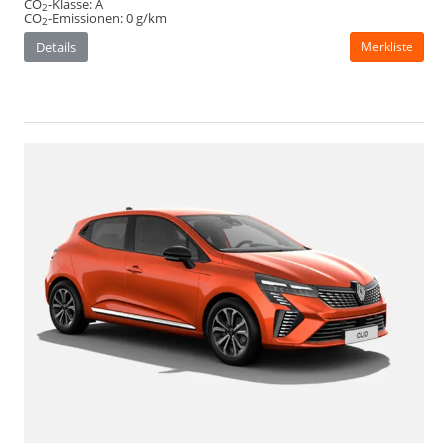
CO
-Klasse:
A
2
CO
-Emissionen:
0 g/km
2
Details
Merkliste