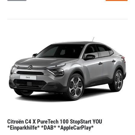
Citroën C4
X PureTech 100 StopStart YOU
*Einparkhilfe* *DAB* *AppleCarPlay*