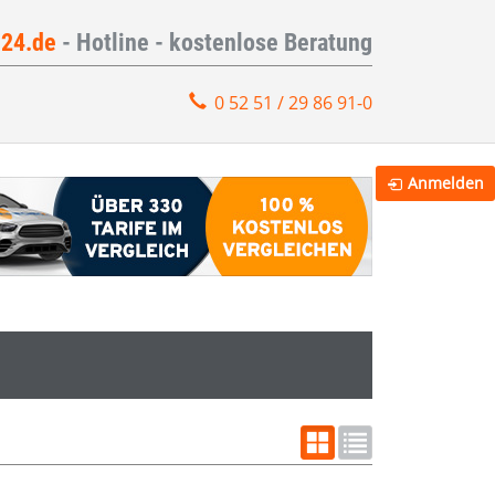
e24.de
- Hotline - kostenlose Beratung
0 52 51 / 29 86 91-0
Anmelden