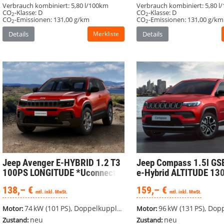
Verbrauch kombiniert:
5,80 l/100km
Verbrauch kombiniert:
5,80 l
CO
-Klasse:
D
CO
-Klasse:
D
2
2
CO
-Emissionen:
131,00 g/km
CO
-Emissionen:
131,00 g/km
2
2
Details
Merkliste
Details
Jeep Avenger
E-HYBRID 1.2 T3
Jeep Compass
1.5l GS
100PS LONGITUDE *Uconnect*
e-Hybrid ALTITUDE 13
*LED*
#ParkView #LED #Gew
138,– €
159,– €
mtl. inkl. MwSt.
mtl. inkl. MwSt.
74 kW (101 PS), Doppelkupplungsgetriebe (DSG), Frontantrieb
96 kW (131 PS), Doppelkupplungsgetriebe (
Motor:
Motor:
neu
neu
Zustand:
Zustand: