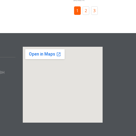
1
2
3
mBH