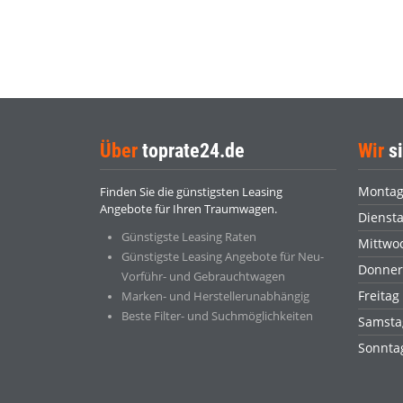
Über
toprate24.de
Wir
si
Monta
Finden Sie die günstigsten Leasing
Angebote für Ihren Traumwagen.
Dienst
Günstigste Leasing Raten
Mittwo
Günstigste Leasing Angebote für Neu-
Donner
Vorführ- und Gebrauchtwagen
Freitag
Marken- und Herstellerunabhängig
Beste Filter- und Suchmöglichkeiten
Samsta
Sonnt