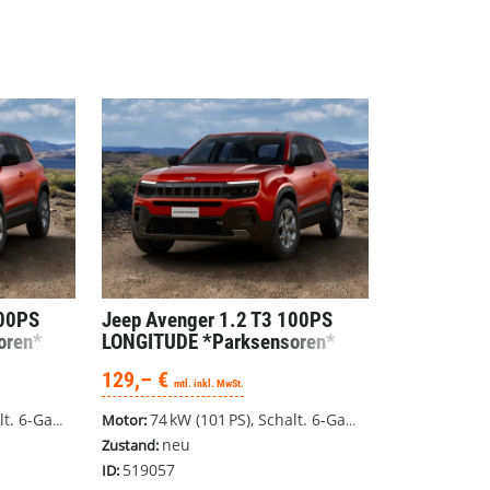
100PS
Jeep Avenger
1.2 T3 100PS
oren*
LONGITUDE *Parksensoren*
*LED*
129,– €
mtl. inkl. MwSt.
Frontantrieb
74 kW (101 PS), Schalt. 6-Gang, Frontantrieb
Motor:
neu
Zustand:
519057
ID: