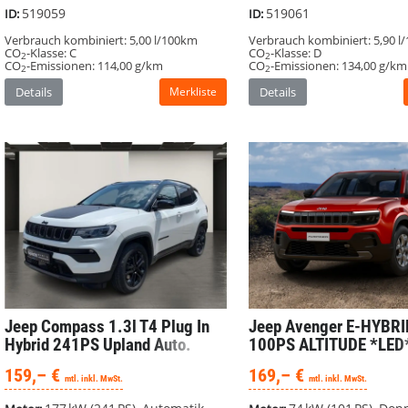
519059
519061
ID:
ID:
Verbrauch kombiniert:
5,00 l/100km
Verbrauch kombiniert:
5,90 l
CO
-Klasse:
C
CO
-Klasse:
D
2
2
CO
-Emissionen:
114,00 g/km
CO
-Emissionen:
134,00 g/km
2
2
Details
Merkliste
Details
Jeep Compass
1.3l T4 Plug In
Jeep Avenger
E-HYBRI
Hybrid 241PS Upland Auto.
100PS ALTITUDE *LED
4WD / Sonder Aktion !!
*Parksensoren* *Ucon
159,– €
169,– €
mtl. inkl. MwSt.
mtl. inkl. MwSt.