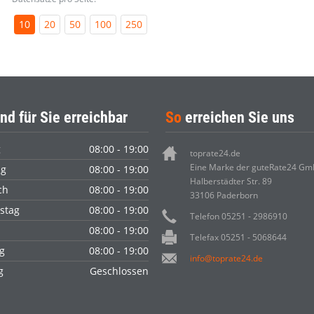
10
20
50
100
250
nd für Sie erreichbar
So
erreichen Sie uns
g
08:00 - 19:00
toprate24.de
Eine Marke der guteRate24 G
ag
08:00 - 19:00
Halberstädter Str. 89
ch
08:00 - 19:00
33106 Paderborn
stag
08:00 - 19:00
Telefon 05251 - 2986910
08:00 - 19:00
Telefax 05251 - 5068644
g
08:00 - 19:00
info@toprate24.de
ag
Geschlossen