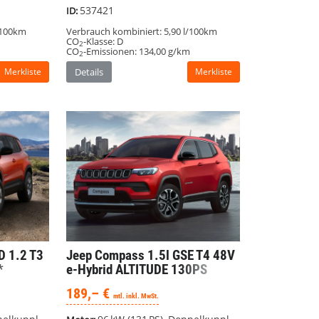
537421
ID:
/100km
Verbrauch kombiniert:
5,90 l/100km
CO
-Klasse:
D
2
CO
-Emissionen:
134,00 g/km
2
Merkliste
Details
Merkliste
D 1.2 T3
Jeep Compass
1.5l GSE T4 48V
*
e-Hybrid ALTITUDE 130PS
nect*
#Privat
189,– €
mtl. inkl. MwSt.