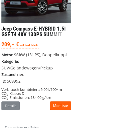
Jeep Compass
E-HYBRID 1.5l
GSE T4 48V 130PS SUMMIT
#LED #UCONNECT
209,– €
mtl. inkl. MwSt.
96 kW (131 PS), Doppelkupplungsgetriebe (DSG), Frontantrieb
Motor:
Kategorie:
SUV/Geländewagen/Pickup
neu
Zustand:
569992
ID:
Verbrauch kombiniert:
5,90 l/100km
CO
-Klasse:
D
2
CO
-Emissionen:
134,00 g/km
2
Details
Merkliste
Datensätze pro Seite: