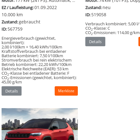
177 kW (241 PS), Automatik, Allrad
74 kW (101 PS), Doppelkupplungsgetriebe (
Motor:
Motor:
01.09.2022
neu
EZ / Laufleistung:
Zustand:
10.000 km
519058
ID:
gebraucht
Zustand:
Verbrauch kombiniert:
5,00 l
CO
-Klasse:
C
567759
ID:
2
CO
-Emissionen:
114,00 g/km
2
Energieverbrauch (gewichtet,
Details
kombiniert):
2,00 l/100km + 16,40 kWh/100km
Kraftstoffverbrauch bei entladener
Batterie kombiniert:
7,50 l/100km
Stromverbrauch bei rein elektrischem
Betrieb kombiniert:
22,20 kWh/100km
Elektrische Reichweite (EAER):
53 km
CO
-Klasse bei entladener Batterie:
F
2
CO
-Emissionen (gewichtet, kombiniert):
2
45,00 g/km
Details
Merkliste