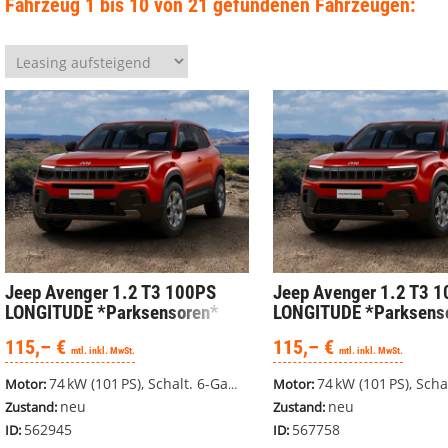
Fahrzeug 1 bis 10 von 21 gefundenen Fahrzeugen:
Jeep Avenger
1.2 T3 100PS
Jeep Avenger
1.2 T3 
LONGITUDE *Parksensoren*
LONGITUDE *Parksens
*LED*
*LED*
115,– €
115,– €
mtl. inkl. MwSt.
mtl. inkl. MwSt.
74 kW (101 PS), Schalt. 6-Gang, Frontantrieb
74 kW (101 PS), Schalt. 6-Gang, 
Motor:
Motor:
neu
neu
Zustand:
Zustand:
562945
567758
ID:
ID: