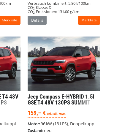
/100km
Verbrauch kombiniert:
5,80 l/100km
CO
-Klasse:
D
2
CO
-Emissionen:
131,00 g/km
2
Merkliste
Details
Merkliste
E T4 48V
Jeep Compass
E-HYBRID 1.5l
0PS
GSE T4 48V 130PS SUMMIT
erbe
#LED #UCONNECT
159,– €
mtl. inkl. MwSt.
DSG), Frontantrieb
96 kW (131 PS), Doppelkupplungsgetriebe (DSG), Frontantrieb
Motor:
neu
Zustand: