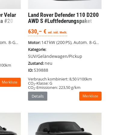
r Velar
Land Rover Defender
110 D200
a #20
AWD S #Luftfederungspaket
#LED #AHK
630,– €
mtl. inkl. MwSt.
ang, Allrad
147 kW (200 PS), Autom. 8-Gang, Allrad
Motor:
Kategorie:
SUV/Geländewagen/Pickup
neu
Zustand:
/100km
539888
ID:
Verbrauch kombiniert:
8,50 l/100km
Merkliste
CO
-Klasse:
G
2
CO
-Emissionen:
223,50 g/km
2
Details
Merkliste