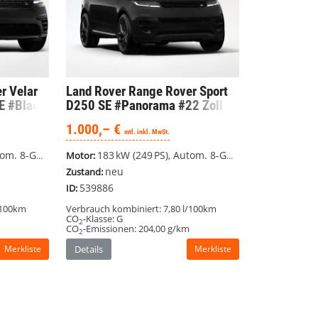
r Velar
Land Rover Range Rover Sport
 #Black
D250 SE #Panorama #22 Zoll
LM #Parkassistent
1.000,– €
mtl. inkl. MwSt.
ang, Allrad
183 kW (249 PS), Autom. 8-Gang, Allrad
Motor:
neu
Zustand:
539886
ID:
/100km
Verbrauch kombiniert:
7,80 l/100km
CO
-Klasse:
G
2
CO
-Emissionen:
204,00 g/km
2
Merkliste
Details
Merkliste