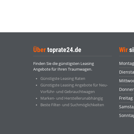
Über
toprate24.de
Wir
si
Monta
Finden Sie die günstigsten Leasing
Angebote für Ihren Traumwagen.
Dienst
Günstigste Leasing Raten
Mittwo
Günstigste Leasing Angebote für Neu-
Donner
Vorführ- und Gebrauchtwagen
Freitag
Marken- und Herstellerunabhängig
Beste Filter- und Suchmöglichkeiten
Samsta
Sonnt