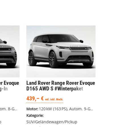
er Evoque
Land Rover Range Rover Evoque
g-In
D165 AWD S #Winterpaket
verfügbar
#AppleCarPlay #ACC
439,– €
mtl. inkl. MwSt.
ang, Allrad
120 kW (163 PS), Autom. 9-Gang, Allrad
Motor:
Kategorie:
p
SUV/Geländewagen/Pickup