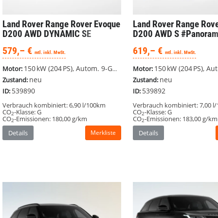
Land Rover Range Rover Evoque
Land Rover Range Rove
D200 AWD DYNAMIC SE
D200 AWD S #Panoram
#BlackPack #Panorama #
Zoll LM #WinterPaket
579,– €
619,– €
WinterPaket
mtl. inkl. MwSt.
mtl. inkl. MwSt.
150 kW (204 PS), Autom. 9-Gang, Allrad
150 kW (204 PS), Autom. 8-G
Motor:
Motor:
neu
neu
Zustand:
Zustand:
539890
539892
ID:
ID:
Verbrauch kombiniert:
6,90 l/100km
Verbrauch kombiniert:
7,00 l
CO
-Klasse:
G
CO
-Klasse:
G
2
2
CO
-Emissionen:
180,00 g/km
CO
-Emissionen:
183,00 g/km
2
2
Details
Merkliste
Details