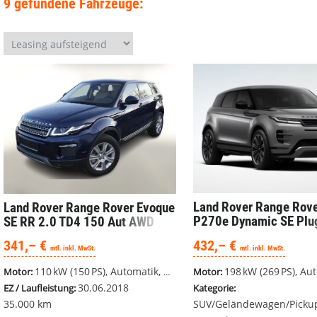
9 gefundene Fahrzeuge:
Land Rover Range Rov
Land Rover Range Rover Evoque
P270e Dynamic SE Plu
SE RR 2.0 TD4 150 Aut AWD
Hybrid 269PS #sofort 
Pano Nav Keyl
432,– €
341,– €
mtl. inkl. MwSt.
mtl. inkl. MwSt.
198 kW (269 PS), Autom. 8-G
110 kW (150 PS), Automatik, Allrad
Motor:
Motor:
30.06.2018
Kategorie:
EZ / Laufleistung:
SUV/Geländewagen/Picku
35.000 km