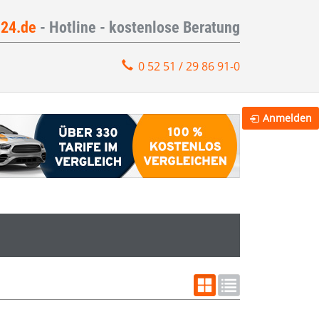
e24.de
- Hotline - kostenlose Beratung
0 52 51 / 29 86 91-0
Anmelden