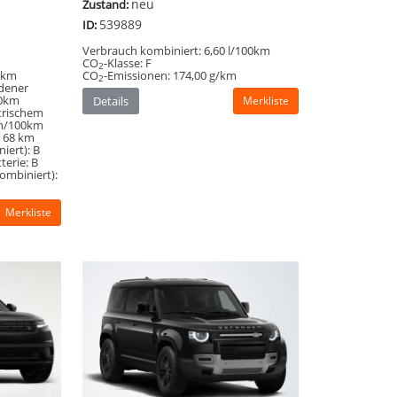
neu
Zustand:
539889
ID:
Verbrauch kombiniert:
6,60 l/100km
CO
-Klasse:
F
2
0km
CO
-Emissionen:
174,00 g/km
2
adener
00km
Details
Merkliste
trischem
h/100km
:
68 km
iert):
B
terie:
B
ombiniert):
Merkliste