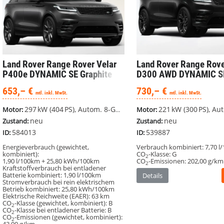
Land Rover Range Rover Velar
Land Rover Range Rove
P400e DYNAMIC SE Graphite
D300 AWD DYNAMIC SE
Edition 400PS #kurzfristig
Pack #Winterpaket
653,– €
730,– €
verfügbar
mtl. inkl. MwSt.
mtl. inkl. MwSt.
297 kW (404 PS), Autom. 8-Gang, Allrad
221 kW (300 PS), Autom. 8-G
Motor:
Motor:
neu
neu
Zustand:
Zustand:
584013
539887
ID:
ID:
Energieverbrauch (gewichtet,
Verbrauch kombiniert:
7,70 l
kombiniert):
CO
-Klasse:
G
2
1,90 l/100km + 25,80 kWh/100km
CO
-Emissionen:
202,00 g/km
2
Kraftstoffverbrauch bei entladener
Batterie kombiniert:
1,90 l/100km
Details
Stromverbrauch bei rein elektrischem
Betrieb kombiniert:
25,80 kWh/100km
Elektrische Reichweite (EAER):
63 km
CO
-Klasse (gewichtet, kombiniert):
B
2
CO
-Klasse bei entladener Batterie:
B
2
CO
-Emissionen (gewichtet, kombiniert):
2