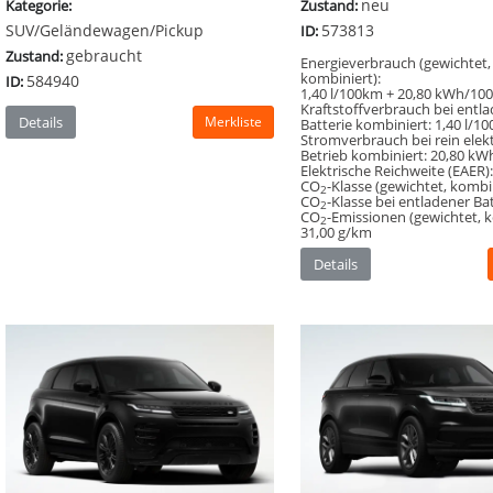
neu
Zustand:
Kategorie:
573813
SUV/Geländewagen/Pickup
ID:
gebraucht
Zustand:
Energieverbrauch (gewichtet,
kombiniert):
584940
ID:
1,40 l/100km + 20,80 kWh/10
Kraftstoffverbrauch bei entl
Details
Merkliste
Batterie kombiniert:
1,40 l/1
Stromverbrauch bei rein elek
Betrieb kombiniert:
20,80 kW
Elektrische Reichweite (EAER)
CO
-Klasse (gewichtet, kombin
2
CO
-Klasse bei entladener Bat
2
CO
-Emissionen (gewichtet, k
2
31,00 g/km
Details