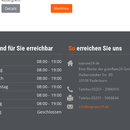
43,00 g/km
Details
Merkliste
nd für Sie erreichbar
So
erreichen Sie uns
g
08:00 - 19:00
toprate24.de
Eine Marke der guteRate24 G
ag
08:00 - 19:00
Halberstädter Str. 89
ch
08:00 - 19:00
33106 Paderborn
stag
08:00 - 19:00
Telefon 05251 - 2986910
08:00 - 19:00
Telefax 05251 - 5068644
g
08:00 - 19:00
info@toprate24.de
ag
Geschlossen