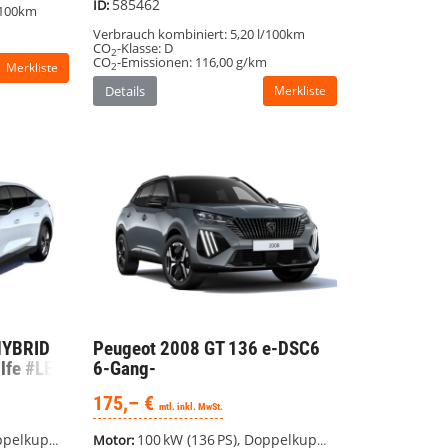
585462
ID:
/100km
Verbrauch kombiniert:
5,20 l/100km
CO
-Klasse:
D
2
CO
-Emissionen:
116,00 g/km
Merkliste
2
Details
Merkliste
HYBRID
Peugeot 2008
GT 136 e-DSC6
lfe #LED
6-Gang-
Doppelkupplungsgetriebe
175,– €
#Panorama #AHK #Navigation
mtl. inkl. MwSt.
SG), Frontantrieb
100 kW (136 PS), Doppelkupplungsgetriebe (DSG), Frontantrieb
Motor: