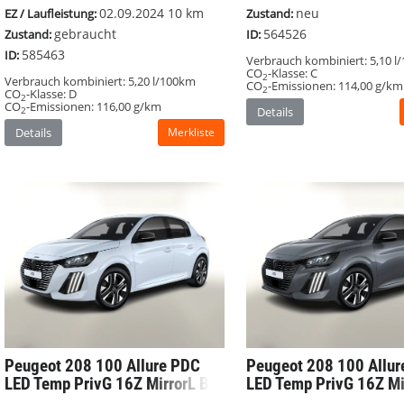
neu
02.09.2024
10 km
Zustand:
EZ / Laufleistung:
564526
gebraucht
ID:
Zustand:
585463
ID:
Verbrauch kombiniert:
5,10 l
CO
-Klasse:
C
2
Verbrauch kombiniert:
5,20 l/100km
CO
-Emissionen:
114,00 g/km
2
CO
-Klasse:
D
2
CO
-Emissionen:
116,00 g/km
Details
2
Details
Merkliste
Peugeot 208
100 Allure PDC
Peugeot 208
100 Allu
LED Temp PrivG 16Z MirrorL BT
LED Temp PrivG 16Z Mi