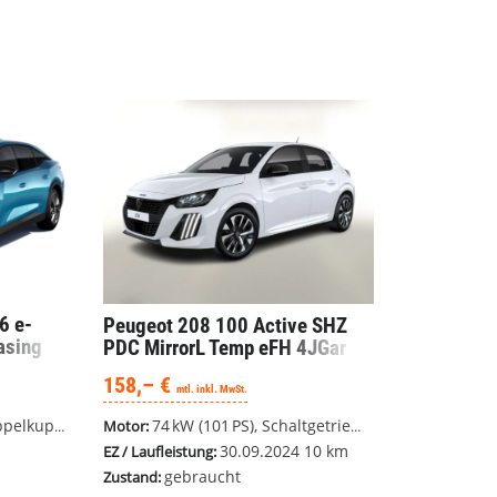
6 e-
Peugeot 208
100 Active SHZ
asing
PDC MirrorL Temp eFH 4JGar
158,– €
mtl. inkl. MwSt.
SG), Frontantrieb
74 kW (101 PS), Schaltgetriebe, Frontantrieb
Motor:
30.09.2024
10 km
EZ / Laufleistung:
gebraucht
Zustand: