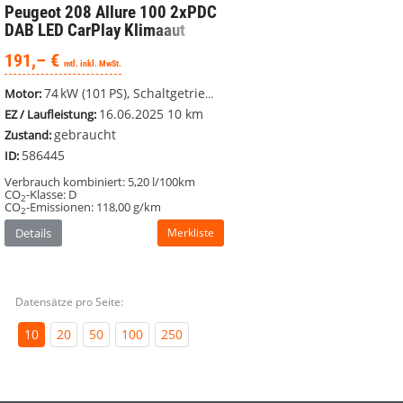
Peugeot 208
Allure 100 2xPDC
DAB LED CarPlay Klimaaut
191,– €
mtl. inkl. MwSt.
74 kW (101 PS), Schaltgetriebe, Frontantrieb
Motor:
16.06.2025
10 km
EZ / Laufleistung:
gebraucht
Zustand:
586445
ID:
Verbrauch kombiniert:
5,20 l/100km
CO
-Klasse:
D
2
CO
-Emissionen:
118,00 g/km
2
Details
Merkliste
Datensätze pro Seite:
10
20
50
100
250