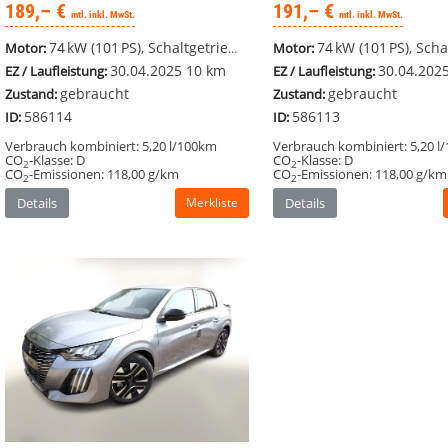
189,– €
191,– €
mtl. inkl. MwSt.
mtl. inkl. MwSt.
74 kW (101 PS), Schaltgetriebe, Frontantrieb
74 kW (101 PS), Schaltgetriebe, 
Motor:
Motor:
30.04.2025
10 km
30.04.202
EZ / Laufleistung:
EZ / Laufleistung:
gebraucht
gebraucht
Zustand:
Zustand:
586114
586113
ID:
ID:
Verbrauch kombiniert:
5,20 l/100km
Verbrauch kombiniert:
5,20 l
CO
-Klasse:
D
CO
-Klasse:
D
2
2
CO
-Emissionen:
118,00 g/km
CO
-Emissionen:
118,00 g/km
2
2
Details
Merkliste
Details