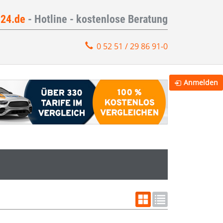
e24.de
- Hotline - kostenlose Beratung
0 52 51 / 29 86 91-0
Anmelden