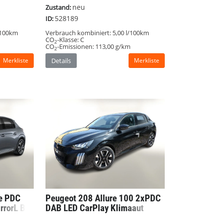
neu
Zustand:
528189
ID:
/100km
Verbrauch kombiniert:
5,00 l/100km
CO
-Klasse:
C
2
CO
-Emissionen:
113,00 g/km
2
Merkliste
Details
Merkliste
re PDC
Peugeot 208
Allure 100 2xPDC
rrorL BT
DAB LED CarPlay Klimaaut