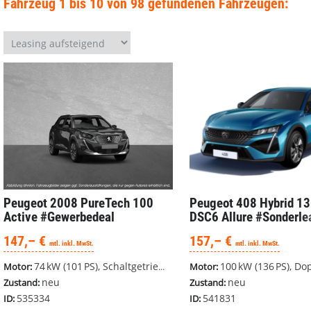
Fahrzeug 1 bis 10 von 98 gefundenen Fahrzeugen:
Peugeot 2008
PureTech 100
Peugeot 408
Hybrid 13
Active #Gewerbedeal
DSC6 Allure #Sonderle
147,– €
157,– €
mtl. inkl. MwSt.
mtl. inkl. MwSt.
74 kW (101 PS), Schaltgetriebe, Frontantrieb
100 kW (136 PS), Doppelkupplungsgetriebe (D
Motor:
Motor:
neu
neu
Zustand:
Zustand:
535334
541831
ID:
ID: