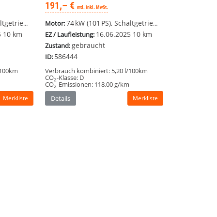
191,– €
mtl. inkl. MwSt.
Frontantrieb
74 kW (101 PS), Schaltgetriebe, Frontantrieb
Motor:
5
10 km
16.06.2025
10 km
EZ / Laufleistung:
gebraucht
Zustand:
586444
ID:
/100km
Verbrauch kombiniert:
5,20 l/100km
CO
-Klasse:
D
2
CO
-Emissionen:
118,00 g/km
2
Merkliste
Details
Merkliste