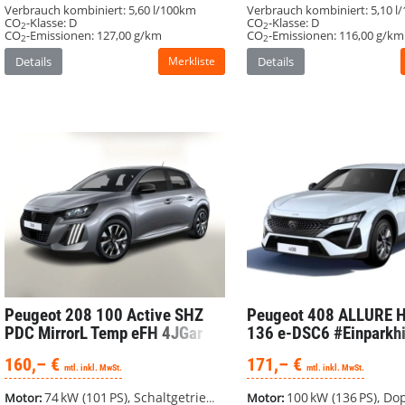
Verbrauch kombiniert:
5,60 l/100km
Verbrauch kombiniert:
5,10 l
CO
-Klasse:
D
CO
-Klasse:
D
2
2
CO
-Emissionen:
127,00 g/km
CO
-Emissionen:
116,00 g/km
2
2
Details
Merkliste
Details
Peugeot 408
ALLURE 
Peugeot 208
100 Active SHZ
136 e-DSC6 #Einparkhi
PDC MirrorL Temp eFH 4JGar
171,– €
160,– €
mtl. inkl. MwSt.
mtl. inkl. MwSt.
100 kW (136 PS), Doppelkupplungsgetriebe (D
74 kW (101 PS), Schaltgetriebe, Frontantrieb
Motor:
Motor: