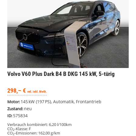
Volvo V60
Plus Dark B4 B DKG 145 kW, 5-türig
298,– €
mtl. inkl. MwSt.
145 kW (197 PS), Automatik, Frontantrieb
Motor:
neu
Zustand:
575834
ID:
Verbrauch kombiniert:
6,20 l/100km
CO
-Klasse:
F
2
CO
-Emissionen:
162,00 g/km
2