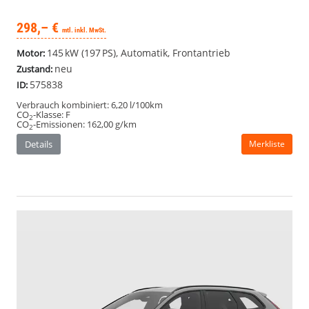
298,– €
mtl. inkl. MwSt.
145 kW (197 PS), Automatik, Frontantrieb
Motor:
neu
Zustand:
575838
ID:
Verbrauch kombiniert:
6,20 l/100km
CO
-Klasse:
F
2
CO
-Emissionen:
162,00 g/km
2
Details
Merkliste