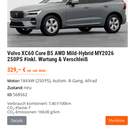
Volvo XC60
Core B5 AWD Mild-Hybrid MY2026
250PS #inkl. Wartung & Verschleiß
329,– €
mtl. inkl. MwSt.
184 kW (250 PS), Autom. 8-Gang, Allrad
Motor:
neu
Zustand:
568562
ID:
Verbrauch kombiniert:
7,40 l/100km
CO
-Klasse:
F
2
CO
-Emissionen:
169,00 g/km
2
Details
Merkliste