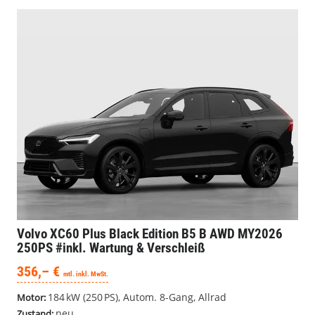
Volvo XC60
Plus Black Edition B5 B AWD MY2026
250PS #inkl. Wartung & Verschleiß
356,– €
mtl. inkl. MwSt.
184 kW (250 PS), Autom. 8-Gang, Allrad
Motor:
neu
Zustand: