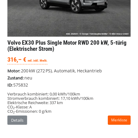
Volvo EX30
Plus Single Motor RWD 200 kW, 5-türig
(Elektrischer Strom)
316,– €
mtl. inkl. MwSt.
200 kW (272 PS), Automatik, Heckantrieb
Motor:
neu
Zustand:
575832
ID:
Verbrauch kombiniert:
0,00 kWh/100km
Stromverbrauch kombiniert:
17,10 kWh/100km
Elektrische Reichweite:
337 km
CO
-Klasse:
A
2
CO
-Emissionen:
0 g/km
2
Details
Merkliste