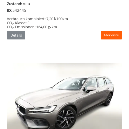
neu
Zustand:
542445
ID:
Verbrauch kombiniert:
7,20 l/100km
CO
-Klasse:
F
2
CO
-Emissionen:
164,00 g/km
2
Details
Merkliste