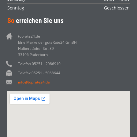
Sonntag
Geschlossen
So
erreichen Sie uns
toprate24.de
Eine Marke der guteRate24 GmBH
Halberstädter Str. 89
33106 Paderborn
Telefon 05251 - 2986910
Telefax 05251 - 5068644
info@toprate24.de