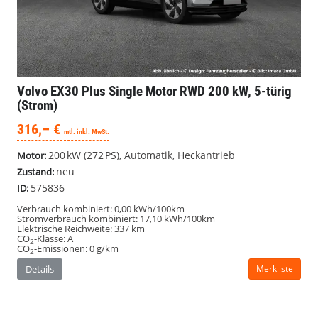
Volvo EX30
Plus Single Motor RWD 200 kW, 5-türig
(Strom)
316,– €
mtl. inkl. MwSt.
200 kW (272 PS), Automatik, Heckantrieb
Motor:
neu
Zustand:
575836
ID:
Verbrauch kombiniert:
0,00 kWh/100km
Stromverbrauch kombiniert:
17,10 kWh/100km
Elektrische Reichweite:
337 km
CO
-Klasse:
A
2
CO
-Emissionen:
0 g/km
2
Details
Merkliste