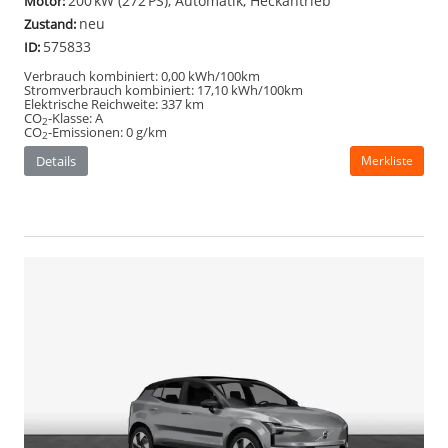
200 kW (272 PS), Automatik, Heckantrieb
Motor:
neu
Zustand:
575833
ID:
Verbrauch kombiniert:
0,00 kWh/100km
Stromverbrauch kombiniert:
17,10 kWh/100km
Elektrische Reichweite:
337 km
CO
-Klasse:
A
2
CO
-Emissionen:
0 g/km
2
Details
Merkliste