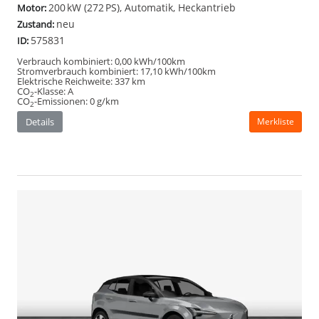
200 kW (272 PS), Automatik, Heckantrieb
Motor:
neu
Zustand:
575831
ID:
Verbrauch kombiniert:
0,00 kWh/100km
Stromverbrauch kombiniert:
17,10 kWh/100km
Elektrische Reichweite:
337 km
CO
-Klasse:
A
2
CO
-Emissionen:
0 g/km
2
Details
Merkliste