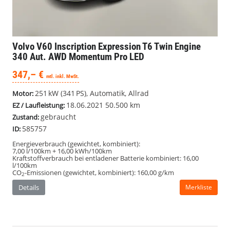
Volvo V60
Inscription Expression T6 Twin Engine
340 Aut. AWD Momentum Pro LED
347,– €
mtl. inkl. MwSt.
251 kW (341 PS), Automatik, Allrad
Motor:
18.06.2021
50.500 km
EZ / Laufleistung:
gebraucht
Zustand:
585757
ID:
Energieverbrauch (gewichtet, kombiniert):
7,00 l/100km + 16,00 kWh/100km
Kraftstoffverbrauch bei entladener Batterie kombiniert:
16,00
l/100km
CO
-Emissionen (gewichtet, kombiniert):
160,00 g/km
2
Details
Merkliste