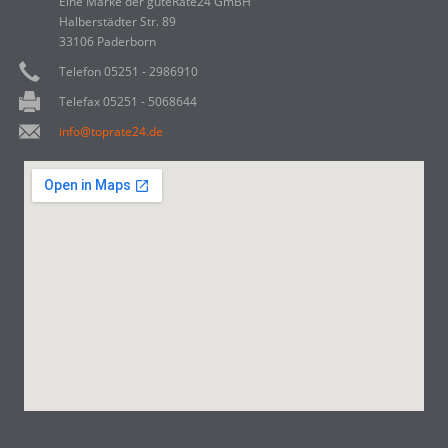
Eine Marke der guteRate24 GmBH
Halberstädter Str. 89
33106 Paderborn
Telefon 05251 - 2986910
Telefax 05251 - 5068644
info@toprate24.de