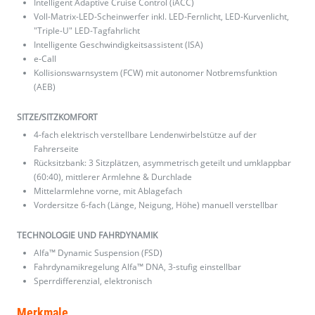
Intelligent Adaptive Cruise Control (iACC)
Voll-Matrix-LED-Scheinwerfer inkl. LED-Fernlicht, LED-Kurvenlicht,
"Triple-U" LED-Tagfahrlicht
Intelligente Geschwindigkeitsassistent (ISA)
e-Call
Kollisionswarnsystem (FCW) mit autonomer Notbremsfunktion
(AEB)
SITZE/SITZKOMFORT
4-fach elektrisch verstellbare Lendenwirbelstütze auf der
Fahrerseite
Rücksitzbank: 3 Sitzplätzen, asymmetrisch geteilt und umklappbar
(60:40), mittlerer Armlehne & Durchlade
Mittelarmlehne vorne, mit Ablagefach
Vordersitze 6-fach (Länge, Neigung, Höhe) manuell verstellbar
TECHNOLOGIE UND FAHRDYNAMIK
Alfa™ Dynamic Suspension (FSD)
Fahrdynamikregelung Alfa™ DNA, 3-stufig einstellbar
Sperrdifferenzial, elektronisch
Merkmale