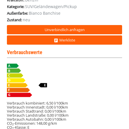
Kraftstoff:
ITALIAN
ITALIAN
ITALIAN
ITALIAN
SUV/Geländewagen/Pickup
Kategorie:
Navigation
Navigation
Navigation
Navigation
Bianco Banchise
Außenfarbe:
Matrix-
Matrix-
Matrix-
Matrix-
neu
LED
LED
LED
LED
Zustand:
Unverbindlich anfragen
Merkliste
Verbrauchswerte
Verbrauch kombiniert:
6,50 l/100km
Verbrauch Innenstadt:
0,00 l/100km
Verbrauch Stadtrand:
0,00 l/100km
Verbrauch Landstraße:
0,00 l/100km
Verbrauch Autobahn:
0,00 l/100km
CO
-Emissionen:
148,00 g/km
2
CO
-Klasse:
E
2