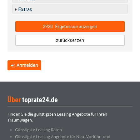
Extras
2920
Ergebnisse anzeigen
zurücksetzen
Anmelden
Über
toprate24.de
Finden Sie die günstigsten Leasing Angebote für Ihren
Traumwagen.
Günstigste Leasing Raten
Günstigste Leasing Angebote für Neu- Vorführ- und