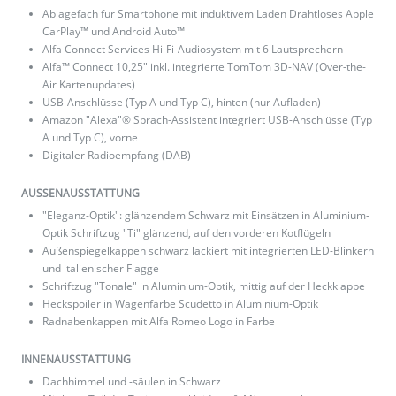
Ablagefach für Smartphone mit induktivem Laden Drahtloses Apple
CarPlay™ und Android Auto™
Alfa Connect Services Hi-Fi-Audiosystem mit 6 Lautsprechern
Alfa™ Connect 10,25" inkl. integrierte TomTom 3D-NAV (Over-the-
Air Kartenupdates)
USB-Anschlüsse (Typ A und Typ C), hinten (nur Aufladen)
Amazon "Alexa"® Sprach-Assistent integriert USB-Anschlüsse (Typ
A und Typ C), vorne
Digitaler Radioempfang (DAB)
AUSSENAUSSTATTUNG
"Eleganz-Optik": glänzendem Schwarz mit Einsätzen in Aluminium-
Optik Schriftzug "Ti" glänzend, auf den vorderen Kotflügeln
Außenspiegelkappen schwarz lackiert mit integrierten LED-Blinkern
und italienischer Flagge
Schriftzug "Tonale" in Aluminium-Optik, mittig auf der Heckklappe
Heckspoiler in Wagenfarbe Scudetto in Aluminium-Optik
Radnabenkappen mit Alfa Romeo Logo in Farbe
INNENAUSSTATTUNG
Dachhimmel und -säulen in Schwarz