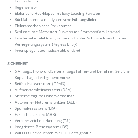
Farbbildschirm
Regensensor
Elektrische Heckklappe mit Easy Loading-Funktion
Rückfahrkamera mit dynamische Führungslinien
Elektromechanische Parkbremse
Schlüssellose Motorstart-Funktion mit Startknopf am Lenkrad
Fensterheber elektrisch, vorne und hinten Schlüsselloses Ent- und
Verriegelungssystem (Keyless Entry)
Innenspiegel automatisch abblendend
SICHERHEIT
6 Airbags: Front- und Seitenairbags Fahrer- und Beifahrer. Seitliche
Kopfairbags durchgehend vorne
Reifendrucksensoren (iTPMS)
Aufmerksamkeitsassistent (DAA)
Sicherheitsgurte Höhenverstellbar
Autonomer Notbremsfunktion (AEB)
Spurhalteassistent (LKA)
Fernlichtassistent (AHB)
Verkehrszeichenerkennung (TSI)
Integriertes Bremssystem (IBS)
Voll-LED Heckleuchten mit LED-Lichtsignatur