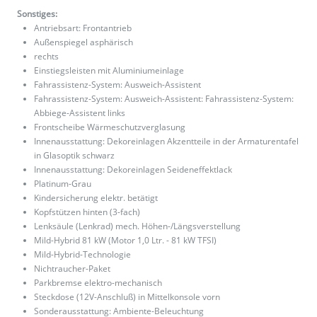
Sonstiges:
Antriebsart: Frontantrieb
Außenspiegel asphärisch
rechts
Einstiegsleisten mit Aluminiumeinlage
Fahrassistenz-System: Ausweich-Assistent
Fahrassistenz-System: Ausweich-Assistent: Fahrassistenz-System:
Abbiege-Assistent links
Frontscheibe Wärmeschutzverglasung
Innenausstattung: Dekoreinlagen Akzentteile in der Armaturentafel
in Glasoptik schwarz
Innenausstattung: Dekoreinlagen Seideneffektlack
Platinum-Grau
Kindersicherung elektr. betätigt
Kopfstützen hinten (3-fach)
Lenksäule (Lenkrad) mech. Höhen-/Längsverstellung
Mild-Hybrid 81 kW (Motor 1,0 Ltr. - 81 kW TFSI)
Mild-Hybrid-Technologie
Nichtraucher-Paket
Parkbremse elektro-mechanisch
Steckdose (12V-Anschluß) in Mittelkonsole vorn
Sonderausstattung: Ambiente-Beleuchtung