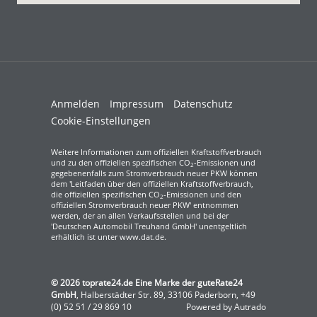
Anmelden
Impressum
Datenschutz
Cookie-Einstellungen
Weitere Informationen zum offiziellen Kraftstoffverbrauch
und zu den offiziellen spezifischen CO
-Emissionen und
2
gegebenenfalls zum Stromverbrauch neuer PKW können
dem 'Leitfaden über den offiziellen Kraftstoffverbrauch,
die offiziellen spezifischen CO
-Emissionen und den
2
offiziellen Stromverbrauch neuer PKW' entnommen
werden, der an allen Verkaufsstellen und bei der
'Deutschen Automobil Treuhand GmbH' unentgeltlich
erhältlich ist unter www.dat.de.
© 2026
toprate24.de Eine Marke der guteRate24
GmbH
,
Halberstädter Str. 89
,
33106
Paderborn,
+49
(0) 52 51 / 29 869 10
Powered by Autrado