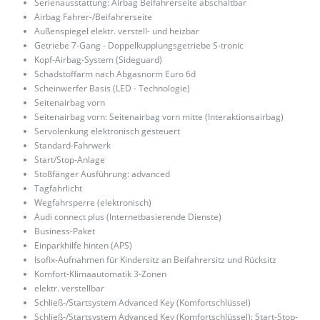
Serienausstattung: Airbag Beifahrerseite abschaltbar
Airbag Fahrer-/Beifahrerseite
Außenspiegel elektr. verstell- und heizbar
Getriebe 7-Gang - Doppelkupplungsgetriebe S-tronic
Kopf-Airbag-System (Sideguard)
Schadstoffarm nach Abgasnorm Euro 6d
Scheinwerfer Basis (LED - Technologie)
Seitenairbag vorn
Seitenairbag vorn: Seitenairbag vorn mitte (Interaktionsairbag)
Servolenkung elektronisch gesteuert
Standard-Fahrwerk
Start/Stop-Anlage
Stoßfänger Ausführung: advanced
Tagfahrlicht
Wegfahrsperre (elektronisch)
Audi connect plus (Internetbasierende Dienste)
Business-Paket
Einparkhilfe hinten (APS)
Isofix-Aufnahmen für Kindersitz an Beifahrersitz und Rücksitz
Komfort-Klimaautomatik 3-Zonen
elektr. verstellbar
Schließ-/Startsystem Advanced Key (Komfortschlüssel)
Schließ-/Startsystem Advanced Key (Komfortschlüssel): Start-Stop-