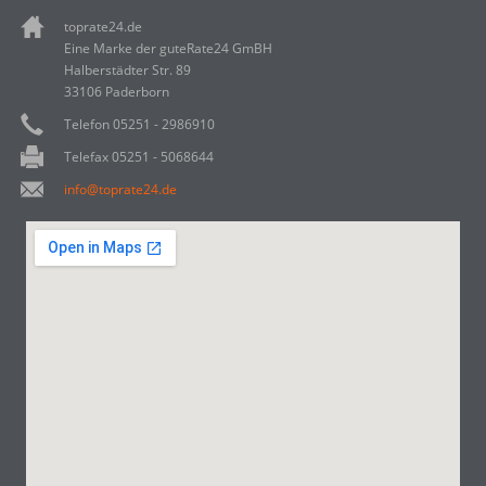
toprate24.de
Eine Marke der guteRate24 GmBH
Halberstädter Str. 89
33106 Paderborn
Telefon 05251 - 2986910
Telefax 05251 - 5068644
info@toprate24.de