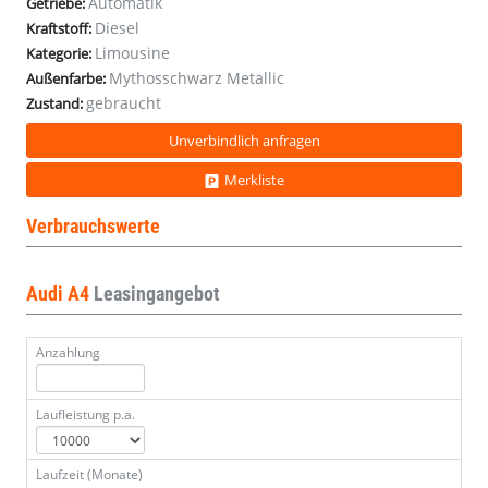
Automatik
Getriebe:
6d)
6d)
6d)
6d)
6d)
6d)
6d)
6d)
6d)
6d)
6d)
6d)
6d)
6d)
Diesel
Kraftstoff:
Limousine
Kategorie:
Mythosschwarz Metallic
Außenfarbe:
gebraucht
Zustand:
Unverbindlich anfragen
Merkliste
Verbrauchswerte
Audi A4
Leasingangebot
Anzahlung
Laufleistung p.a.
Laufzeit (Monate)