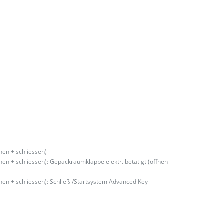
nen + schliessen)
nen + schliessen): Gepäckraumklappe elektr. betätigt (öffnen
nen + schliessen): Schließ-/Startsystem Advanced Key