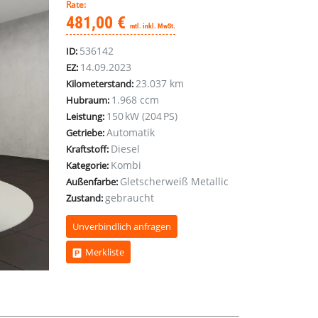
Rate:
481,00 €
mtl. inkl. MwSt.
536142
ID:
14.09.2023
EZ:
23.037 km
Kilometerstand:
1.968 ccm
Hubraum:
150 kW (204 PS)
Leistung:
Automatik
Getriebe:
Diesel
Kraftstoff:
Kombi
Kategorie:
Gletscherweiß Metallic
Außenfarbe:
gebraucht
Zustand:
Unverbindlich anfragen
Merkliste