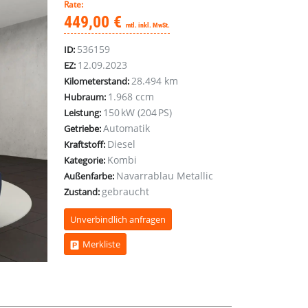
Rate:
449,00 €
mtl. inkl. MwSt.
536159
ID:
12.09.2023
EZ:
28.494 km
Kilometerstand:
1.968 ccm
Hubraum:
150 kW (204 PS)
Leistung:
Automatik
Getriebe:
Diesel
Kraftstoff:
Kombi
Kategorie:
Navarrablau Metallic
Außenfarbe:
gebraucht
Zustand:
Unverbindlich anfragen
Merkliste