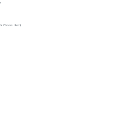
e
di Phone Box)