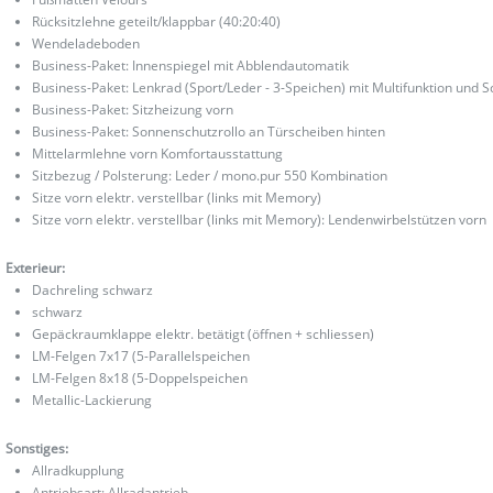
Rücksitzlehne geteilt/klappbar (40:20:40)
Wendeladeboden
Business-Paket: Innenspiegel mit Abblendautomatik
Business-Paket: Lenkrad (Sport/Leder - 3-Speichen) mit Multifunktion und S
Business-Paket: Sitzheizung vorn
Business-Paket: Sonnenschutzrollo an Türscheiben hinten
Mittelarmlehne vorn Komfortausstattung
Sitzbezug / Polsterung: Leder / mono.pur 550 Kombination
Sitze vorn elektr. verstellbar (links mit Memory)
Sitze vorn elektr. verstellbar (links mit Memory): Lendenwirbelstützen vorn
Exterieur:
Dachreling schwarz
schwarz
Gepäckraumklappe elektr. betätigt (öffnen + schliessen)
LM-Felgen 7x17 (5-Parallelspeichen
LM-Felgen 8x18 (5-Doppelspeichen
Metallic-Lackierung
Sonstiges:
Allradkupplung
Antriebsart: Allradantrieb