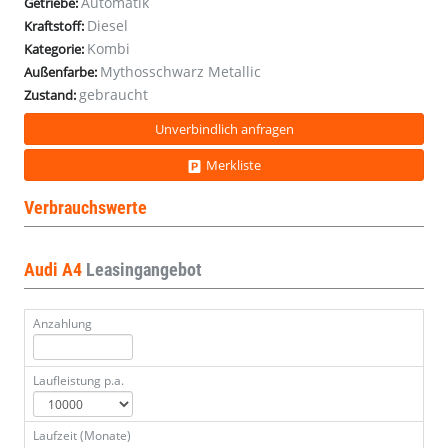
Automatik
Getriebe:
6d)
6d)
6d)
6d)
6d)
6d)
6d)
6d)
6d)
6d)
6d)
6d)
6d)
6d)
6d)
6d)
6d)
Diesel
Kraftstoff:
Kombi
Kategorie:
Mythosschwarz Metallic
Außenfarbe:
gebraucht
Zustand:
Unverbindlich anfragen
Merkliste
Verbrauchswerte
Audi A4
Leasingangebot
Anzahlung
Laufleistung p.a.
Laufzeit (Monate)