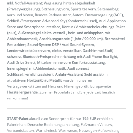
inkl. Notfall-Assistent; Verglasung hinten abgedunkelt
(Privacyverglasung), Sitzheizung vorn, Sportsitze vorn, Seitenairbag
vorn und hinten, Remote Parkassistent, Autom. Distanzregelung (ACC),
Schließ-/Startsystem Advanced Key (Komfortschlüssel), Audi Application
Store und Smartphone Interface, Kontur / Ambientebeleuchtungs-Paket
(plus), Außenspiegel elektr. verstell-, heiz- und anklappbar, mit
Abblendautomatik, Anschlussgarantie (1 Jahr / 90.000 km), Bremssättel
Rot lackiert, Sound-System DSP / Audi Sound-System,
Lendenwirbelstützen vorn, elektr. verstellbar, Dachhimmel Stoff,
schwarz, Bluetooth-Freisprecheinrichtung mit Audi Phone Box light,
Audi Drive Select, Mittelarmlehne vorn Komfortausstattung,
Innenspiegel mit Abblendautomatik, Audi connect
Schlüssel, Fernlichtassistent, Anfahr-Assistent (hold assist)
in
attraktivem
Horizontblau Metallic
wurde in unseren
Vertragswerkstätten auf Herz und Nieren geprüft! Europaweite
Herstellergarantie
. Zu einer Probefahrt sind Sie jederzeit herzlich
willkommen!
START-Paket
aktuell zum Sonderpreis für nur
195 EUR
erhältlich.
Paketinhalt: Deutsche Bedienungsanleitung, Fußmatten Velours,
Verbandskasten, Warndreieck, Warnweste, Neuwagen-Aufbereitung