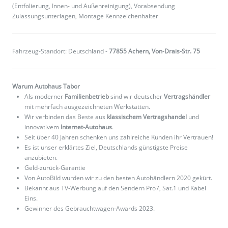
(Entfolierung, Innen- und Außenreinigung), Vorabsendung
Zulassungsunterlagen, Montage Kennzeichenhalter
Fahrzeug-Standort: Deutschland -
77855 Achern, Von-Drais-Str. 75
Warum Autohaus Tabor
Als moderner
Familienbetrieb
sind wir deutscher
Vertragshändler
mit mehrfach ausgezeichneten Werkstätten.
Wir verbinden das Beste aus
klassischem Vertragshandel
und
innovativem
Internet-Autohaus
.
Seit über 40 Jahren schenken uns zahlreiche Kunden ihr Vertrauen!
Es ist unser erklärtes Ziel, Deutschlands günstigste Preise
anzubieten.
Geld-zurück-Garantie
Von AutoBild wurden wir zu den besten Autohändlern 2020 gekürt.
Bekannt aus TV-Werbung auf den Sendern Pro7, Sat.1 und Kabel
Eins.
Gewinner des Gebrauchtwagen-Awards 2023.