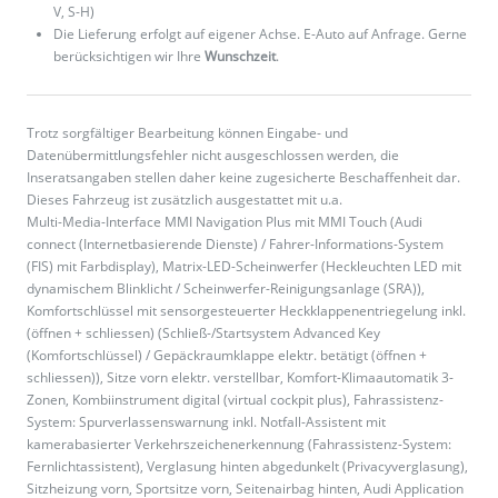
V, S-H)
Die Lieferung erfolgt auf eigener Achse. E-Auto auf Anfrage. Gerne
berücksichtigen wir Ihre
Wunschzeit
.
Trotz sorgfältiger Bearbeitung können Eingabe- und
Datenübermittlungsfehler nicht ausgeschlossen werden, die
Inseratsangaben stellen daher keine zugesicherte Beschaffenheit dar.
Dieses Fahrzeug ist zusätzlich ausgestattet mit u.a.
Multi-Media-Interface MMI Navigation Plus mit MMI Touch (Audi
connect (Internetbasierende Dienste) / Fahrer-Informations-System
(FIS) mit Farbdisplay), Matrix-LED-Scheinwerfer (Heckleuchten LED mit
dynamischem Blinklicht / Scheinwerfer-Reinigungsanlage (SRA)),
Komfortschlüssel mit sensorgesteuerter Heckklappenentriegelung inkl.
(öffnen + schliessen) (Schließ-/Startsystem Advanced Key
(Komfortschlüssel) / Gepäckraumklappe elektr. betätigt (öffnen +
schliessen)), Sitze vorn elektr. verstellbar, Komfort-Klimaautomatik 3-
Zonen, Kombiinstrument digital (virtual cockpit plus), Fahrassistenz-
System: Spurverlassenswarnung inkl. Notfall-Assistent mit
kamerabasierter Verkehrszeichenerkennung (Fahrassistenz-System:
Fernlichtassistent), Verglasung hinten abgedunkelt (Privacyverglasung),
Sitzheizung vorn, Sportsitze vorn, Seitenairbag hinten, Audi Application