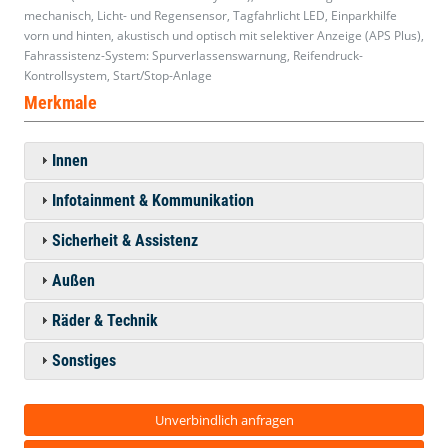
mechanisch, Licht- und Regensensor, Tagfahrlicht LED, Einparkhilfe
vorn und hinten, akustisch und optisch mit selektiver Anzeige (APS Plus),
Fahrassistenz-System: Spurverlassenswarnung, Reifendruck-
Kontrollsystem, Start/Stop-Anlage
Merkmale
Innen
Infotainment & Kommunikation
Sicherheit & Assistenz
Außen
Räder & Technik
Sonstiges
Unverbindlich anfragen