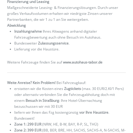
Finanzierung und Leasing
Maßgeschneiderte Leasing- & Finanzierungslösungen. Durch unser
großes Verkaufsvolumen erhalten wir niedrigste Zinsen unserer
Partnerbanken, die wir 1 zu 1 an Sie weitergeben.
Abwicklung
Inzahlungnahme
Ihres Altwagens anhand digitaler
Fahrzeugbewertung auch ohne Besuch im Autohaus.
Bundesweiter
Zulassungsservice
.
Lieferung vor die Haustüre.
Weitere Fahrzeuge finden Sie auf
www.autohaus-tabor.de
Weite Anreise? Kein Problem!
Bei Fahrzeugkauf:
erstatten wir die Kosten eines
Zugtickets
(max. 30 EUR/2.Kl/1 Pers)
oder alternativ verbinden Sie die Fahrzeugabholung doch mit
einem
Besuch in Straßburg
: Ihre Hotel-Übernachtung
bezuschussen wir mit 30 EUR
liefern wir Ihnen das Fzg kostengünstig
vor Ihre Haustüre
.
Bundesweit!
Zone 1: 299 EUR
(NRW, HE, B-W, BAY, R-P, SL, THÜ)
Zone 2: 399 EUR
(BB, BER, BRE, HH, SACHS, SACHS-A, N-SACHS, M-