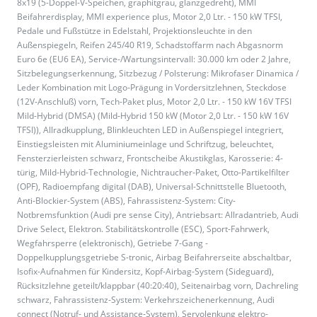
8x19 (5-Doppel-V-Speichen, graphitgrau, glanzgedreht), MMI
Beifahrerdisplay, MMI experience plus, Motor 2,0 Ltr. - 150 kW TFSI,
Pedale und Fußstütze in Edelstahl, Projektionsleuchte in den
Außenspiegeln, Reifen 245/40 R19, Schadstoffarm nach Abgasnorm
Euro 6e (EU6 EA), Service-/Wartungsintervall: 30.000 km oder 2 Jahre,
Sitzbelegungserkennung, Sitzbezug / Polsterung: Mikrofaser Dinamica /
Leder Kombination mit Logo-Prägung in Vordersitzlehnen, Steckdose
(12V-Anschluß) vorn, Tech-Paket plus, Motor 2,0 Ltr. - 150 kW 16V TFSI
Mild-Hybrid (DMSA) (Mild-Hybrid 150 kW (Motor 2,0 Ltr. - 150 kW 16V
TFSI)), Allradkupplung, Blinkleuchten LED in Außenspiegel integriert,
Einstiegsleisten mit Aluminiumeinlage und Schriftzug, beleuchtet,
Fensterzierleisten schwarz, Frontscheibe Akustikglas, Karosserie: 4-
türig, Mild-Hybrid-Technologie, Nichtraucher-Paket, Otto-Partikelfilter
(OPF), Radioempfang digital (DAB), Universal-Schnittstelle Bluetooth,
Anti-Blockier-System (ABS), Fahrassistenz-System: City-
Notbremsfunktion (Audi pre sense City), Antriebsart: Allradantrieb, Audi
Drive Select, Elektron. Stabilitätskontrolle (ESC), Sport-Fahrwerk,
Wegfahrsperre (elektronisch), Getriebe 7-Gang -
Doppelkupplungsgetriebe S-tronic, Airbag Beifahrerseite abschaltbar,
Isofix-Aufnahmen für Kindersitz, Kopf-Airbag-System (Sideguard),
Rücksitzlehne geteilt/klappbar (40:20:40), Seitenairbag vorn, Dachreling
schwarz, Fahrassistenz-System: Verkehrszeichenerkennung, Audi
connect (Notruf- und Assistance-System), Servolenkung elektro-