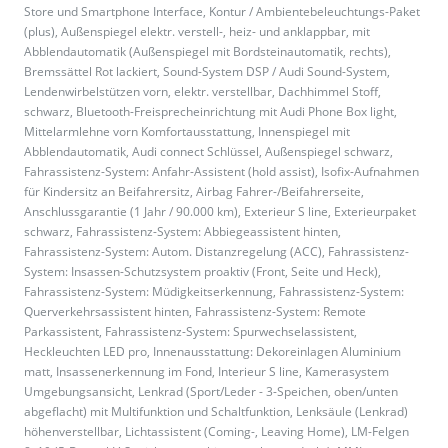
Store und Smartphone Interface, Kontur / Ambientebeleuchtungs-Paket
(plus), Außenspiegel elektr. verstell-, heiz- und anklappbar, mit
Abblendautomatik (Außenspiegel mit Bordsteinautomatik, rechts),
Bremssättel Rot lackiert, Sound-System DSP / Audi Sound-System,
Lendenwirbelstützen vorn, elektr. verstellbar, Dachhimmel Stoff,
schwarz, Bluetooth-Freisprecheinrichtung mit Audi Phone Box light,
Mittelarmlehne vorn Komfortausstattung, Innenspiegel mit
Abblendautomatik, Audi connect Schlüssel, Außenspiegel schwarz,
Fahrassistenz-System: Anfahr-Assistent (hold assist), Isofix-Aufnahmen
für Kindersitz an Beifahrersitz, Airbag Fahrer-/Beifahrerseite,
Anschlussgarantie (1 Jahr / 90.000 km), Exterieur S line, Exterieurpaket
schwarz, Fahrassistenz-System: Abbiegeassistent hinten,
Fahrassistenz-System: Autom. Distanzregelung (ACC), Fahrassistenz-
System: Insassen-Schutzsystem proaktiv (Front, Seite und Heck),
Fahrassistenz-System: Müdigkeitserkennung, Fahrassistenz-System:
Querverkehrsassistent hinten, Fahrassistenz-System: Remote
Parkassistent, Fahrassistenz-System: Spurwechselassistent,
Heckleuchten LED pro, Innenausstattung: Dekoreinlagen Aluminium
matt, Insassenerkennung im Fond, Interieur S line, Kamerasystem
Umgebungsansicht, Lenkrad (Sport/Leder - 3-Speichen, oben/unten
abgeflacht) mit Multifunktion und Schaltfunktion, Lenksäule (Lenkrad)
höhenverstellbar, Lichtassistent (Coming-, Leaving Home), LM-Felgen