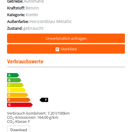
Automatik
Getriebe:
Modell
Modell
Modell
Modell
Benzin
Kraftstoff:
Kombi
Kategorie:
Horizontblau Metallic
Außenfarbe:
gebraucht
Zustand:
Unverbindlich anfragen
Merkliste
Verbrauchswerte
Verbrauch kombiniert:
7,20 l/100km
CO
-Emissionen:
164,00 g/km
2
CO
-Klasse:
F
2
Download