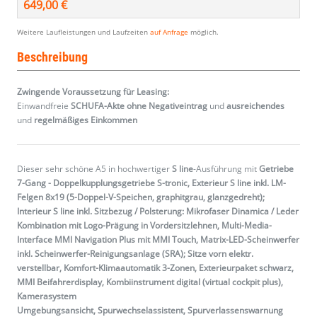
649,00 €
Weitere Laufleistungen und Laufzeiten
auf Anfrage
möglich.
Beschreibung
Zwingende Voraussetzung für Leasing:
Einwandfreie
SCHUFA-Akte ohne Negativeintrag
und
ausreichendes
und
regelmäßiges
Einkommen
Dieser sehr schöne A5 in hochwertiger
S line
-Ausführung mit
Getriebe
7-Gang - Doppelkupplungsgetriebe S-tronic, Exterieur S line inkl. LM-
Felgen 8x19 (5-Doppel-V-Speichen, graphitgrau, glanzgedreht);
Interieur S line inkl. Sitzbezug / Polsterung: Mikrofaser Dinamica / Leder
Kombination mit Logo-Prägung in Vordersitzlehnen, Multi-Media-
Interface MMI Navigation Plus mit MMI Touch, Matrix-LED-Scheinwerfer
inkl. Scheinwerfer-Reinigungsanlage (SRA); Sitze vorn elektr.
verstellbar, Komfort-Klimaautomatik 3-Zonen, Exterieurpaket schwarz,
MMI Beifahrerdisplay, Kombiinstrument digital (virtual cockpit plus),
Kamerasystem
Umgebungsansicht, Spurwechselassistent, Spurverlassenswarnung