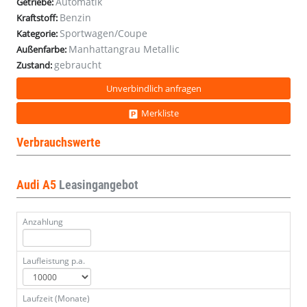
Automatik
Getriebe:
(E
(E
(E
(E
(E
(E
(E
(E
(E
(E
(E
(E
(E
(E
(E
(E
(E
(E
(E
Benzin
Kraftstoff:
6d)
6d)
6d)
6d)
6d)
6d)
6d)
6d)
6d)
6d)
6d)
6d)
6d)
6d)
6d)
6d)
6d)
6d)
6d)
Sportwagen/Coupe
Kategorie:
Manhattangrau Metallic
Außenfarbe:
gebraucht
Zustand:
Unverbindlich anfragen
Merkliste
Verbrauchswerte
Audi A5
Leasingangebot
Anzahlung
Laufleistung p.a.
Laufzeit (Monate)