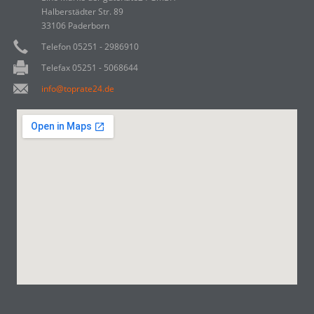
Halberstädter Str. 89
33106 Paderborn
Telefon 05251 - 2986910
Telefax 05251 - 5068644
info@toprate24.de