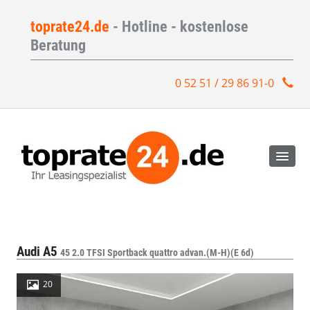
toprate24.de
- Hotline - kostenlose
Beratung
0 52 51 / 29 86 91-0
Audi A5
45 2.0 TFSI Sportback quattro advan.(M-H)(E 6d)
20