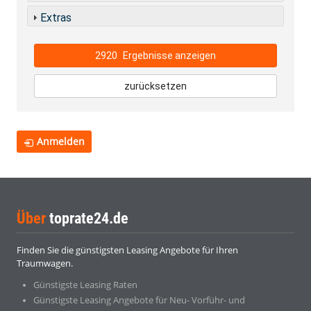
Extras
2920
Ergebnisse anzeigen
zurücksetzen
Anmelden
Über
toprate24.de
Finden Sie die günstigsten Leasing Angebote für Ihren
Traumwagen.
Günstigste Leasing Raten
Günstigste Leasing Angebote für Neu- Vorführ- und