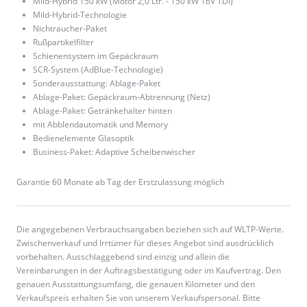
Mild-Hybrid 150 kW (Motor 2,0 Ltr. - 150 kW 16V TDI)
Mild-Hybrid-Technologie
Nichtraucher-Paket
Rußpartikelfilter
Schienensystem im Gepäckraum
SCR-System (AdBlue-Technologie)
Sonderausstattung: Ablage-Paket
Ablage-Paket: Gepäckraum-Abtrennung (Netz)
Ablage-Paket: Getränkehalter hinten
mit Abblendautomatik und Memory
Bedienelemente Glasoptik
Business-Paket: Adaptive Scheibenwischer
Garantie 60 Monate ab Tag der Erstzulassung möglich
Die angegebenen Verbrauchsangaben beziehen sich auf WLTP-Werte.
Zwischenverkauf und Irrtümer für dieses Angebot sind ausdrücklich
vorbehalten. Ausschlaggebend sind einzig und allein die
Vereinbarungen in der Auftragsbestätigung oder im Kaufvertrag. Den
genauen Ausstattungsumfang, die genauen Kilometer und den
Verkaufspreis erhalten Sie von unserem Verkaufspersonal. Bitte