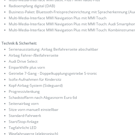
Radioempfang digital (DAB)
Business-Paket: Bluetooth-Freisprecheinrichtung mit Spracherkennung (Au
Multi-Media-Interface MMI Navigation Plus mit MMI Touch
Multi-Media-Interface MMI Navigation Plus mit MMI Touch: Audi Smartphon
Multi-Media-Interface MMI Navigation Plus mit MMI Touch: Kombiinstrument d
Technik & Sicherheit:
Serienausstattung: Airbag Beifahrerseite abschaltbar
Airbag Fahrer-/Beifahrerseite
Audi Drive Select
Einparkhilfe plus vorn
Getriebe 7-Gang - Doppelkupplungsgetriebe S-tronic
Isofix-Aufnahmen für Kindersitz
Kopf-Airbag-System (Sideguard)
Progressivlenkung
Schadstoffarm nach Abgasnorm Euro 6d
Seitenairbag vorn
Sitze vorn manuell einstellbar
Standard-Fahrwerk
Start/Stop-Anlage
Tagfahrlicht LED
Wegfahrsperre (elektronisch)