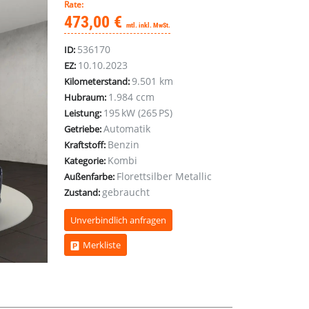
Rate:
473,00 €
mtl. inkl. MwSt.
536170
ID:
10.10.2023
EZ:
9.501 km
Kilometerstand:
1.984 ccm
Hubraum:
195 kW (265 PS)
Leistung:
Automatik
Getriebe:
Benzin
Kraftstoff:
Kombi
Kategorie:
Florettsilber Metallic
Außenfarbe:
gebraucht
Zustand:
Unverbindlich anfragen
Merkliste