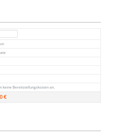
 km
ate
€
en keine Bereitstellungskosten an.
0 €