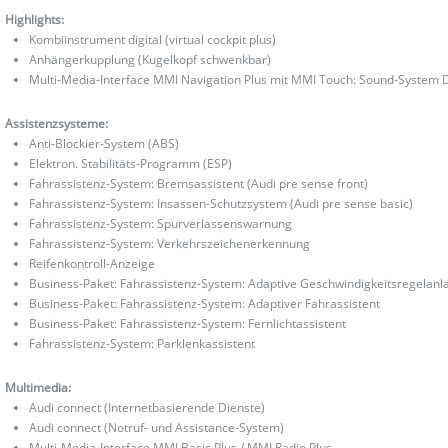
Highlights:
Kombiinstrument digital (virtual cockpit plus)
Anhängerkupplung (Kugelkopf schwenkbar)
Multi-Media-Interface MMI Navigation Plus mit MMI Touch: Sound-System 
Assistenzsysteme:
Anti-Blockier-System (ABS)
Elektron. Stabilitäts-Programm (ESP)
Fahrassistenz-System: Bremsassistent (Audi pre sense front)
Fahrassistenz-System: Insassen-Schutzsystem (Audi pre sense basic)
Fahrassistenz-System: Spurverlassenswarnung
Fahrassistenz-System: Verkehrszeichenerkennung
Reifenkontroll-Anzeige
Business-Paket: Fahrassistenz-System: Adaptive Geschwindigkeitsregelanla
Business-Paket: Fahrassistenz-System: Adaptiver Fahrassistent
Business-Paket: Fahrassistenz-System: Fernlichtassistent
Fahrassistenz-System: Parklenkassistent
Multimedia:
Audi connect (Internetbasierende Dienste)
Audi connect (Notruf- und Assistance-System)
Multi-Media-Interface MMI Basic Plus / MMI Radio Plus