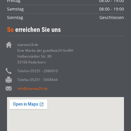
Freitag
08:00 - 19:00
Samstag
08:00 - 19:00
Sonntag
Geschlossen
So
erreichen Sie uns
toprate24.de
Eine Marke der guteRate24 GmBH
Halberstädter Str. 89
33106 Paderborn
Telefon 05251 - 2986910
Telefax 05251 - 5068644
info@toprate24.de