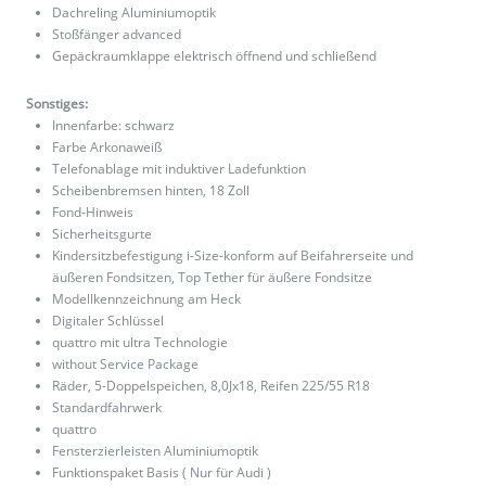
Dachreling Aluminiumoptik
Stoßfänger advanced
Gepäckraumklappe elektrisch öffnend und schließend
Sonstiges:
Innenfarbe: schwarz
Farbe Arkonaweiß
Telefonablage mit induktiver Ladefunktion
Scheibenbremsen hinten, 18 Zoll
Fond-Hinweis
Sicherheitsgurte
Kindersitzbefestigung i-Size-konform auf Beifahrerseite und
äußeren Fondsitzen, Top Tether für äußere Fondsitze
Modellkennzeichnung am Heck
Digitaler Schlüssel
quattro mit ultra Technologie
without Service Package
Räder, 5-Doppelspeichen, 8,0Jx18, Reifen 225/55 R18
Standardfahrwerk
quattro
Fensterzierleisten Aluminiumoptik
Funktionspaket Basis ( Nur für Audi )