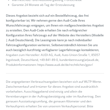
Garantie 24 Monate ab Tag der Erstzulassung
Dieses Angebot bezieht sich auf ein Bestellfahrzeug, das frei
konfigurierbar ist
,
Wir nehmen gerne den Audi-Code Ihres
Wunschfahrzeugs entgegen, um Ihnen ein maßgeschneidertes Angebot
zu erstellen
,
Den Audi-Code erhalten Sie nach erfolgreicher
Konfiguration Ihres Fahrzeugs auf der Website des Herstellers (Modelle
| Audi Deutschland)
,
Die Leasingrate kann je nach individueller
Fahrzeugkonfiguration variieren
,
Selbstverständlich können Sie uns
auch bezüglich kurzfristig verfügbarer Lagerfahrzeuge kontaktieren
,
Angaben zum Hersteller: AUDI AG, Audi, Auto-Union-Straße 1, 85057
Ingolstadt, Deutschland, +49-841-89-0, kundenbetreuung(at)audi.de,
Produktinformationen: https://www.audi.de/de/rechtliches/gpsr/
Die angegebenen Verbrauchsangaben beziehen sich auf WLTP-Werte.
Zwischenverkauf und Irrtümer für dieses Angebot sind ausdrücklich
vorbehalten. Ausschlaggebend sind einzig und allein die
Vereinbarungen in der Auftragsbestätigung oder im Kaufvertrag. Den
genauen Ausstattungsumfang, die genauen Kilometer und den
Verkaufspreis erhalten Sie von unserem Verkaufspersonal. Bitte