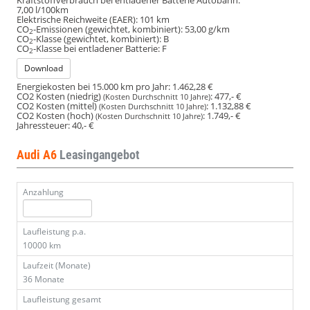
7,00 l/100km
Elektrische Reichweite (EAER):
101 km
CO
-Emissionen (gewichtet, kombiniert):
53,00 g/km
2
CO
-Klasse (gewichtet, kombiniert):
B
2
CO
-Klasse bei entladener Batterie:
F
2
Download
Energiekosten bei 15.000 km pro Jahr:
1.462,28 €
CO2 Kosten (niedrig)
:
477,- €
(Kosten Durchschnitt 10 Jahre)
CO2 Kosten (mittel)
:
1.132,88 €
(Kosten Durchschnitt 10 Jahre)
CO2 Kosten (hoch)
:
1.749,- €
(Kosten Durchschnitt 10 Jahre)
Jahressteuer:
40,- €
Audi A6
Leasingangebot
Anzahlung
Laufleistung p.a.
10000 km
Laufzeit (Monate)
36 Monate
Laufleistung gesamt