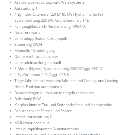
Assistenzpaket Schutz- und Warnsysteme
Ausstattung 1
4-Zylinder-Ottomotor 2,0 L/185 kW Hybrid , Turbo FSI,
Systemleistung 220 kW, Grundmotor ist: T4E
Fahrzeugklassen-Differenzierung-4P0/4PA
Netztrennwand
Lenkradapplikation Chromoptik
Steuerung SWIN
Manuelle Türbetätigung
Querverkehrassistent vorn
Lenkradeinstellung manuell
E-Motor (Hybrid) Systemleistung 220KW Aggr.0ED.D
4 Zyl.Ottomotor 2,0L Aggr. 06R.B
Tagesfahrlicht mit Assistenzfahrlicht und Coming-und Leaving-
Home-Funktion automatisch
Dekoreinlagen Aluminium matt gebürstet silber
Beklebung RdW
Klarglas hintere Tür- und Seitenscheiben und Heckscheibe
Assistenzpaket Fahren und Parken
Interieurausstattung 2
MMI experience plus
Interieurapplikationen Aluminiumoptik
Wärmeschutz- und Akustikverglasung Frontscheibe