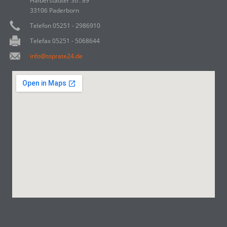
Halberstädter Str. 89
33106 Paderborn
Telefon 05251 - 2986910
Telefax 05251 - 5068644
info@toprate24.de