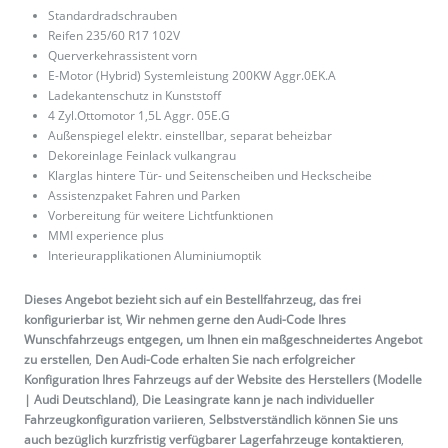
Standardradschrauben
Reifen 235/60 R17 102V
Querverkehrassistent vorn
E-Motor (Hybrid) Systemleistung 200KW Aggr.0EK.A
Ladekantenschutz in Kunststoff
4 Zyl.Ottomotor 1,5L Aggr. 05E.G
Außenspiegel elektr. einstellbar, separat beheizbar
Dekoreinlage Feinlack vulkangrau
Klarglas hintere Tür- und Seitenscheiben und Heckscheibe
Assistenzpaket Fahren und Parken
Vorbereitung für weitere Lichtfunktionen
MMI experience plus
Interieurapplikationen Aluminiumoptik
Dieses Angebot bezieht sich auf ein Bestellfahrzeug, das frei
konfigurierbar ist
,
Wir nehmen gerne den Audi-Code Ihres
Wunschfahrzeugs entgegen, um Ihnen ein maßgeschneidertes Angebot
zu erstellen
,
Den Audi-Code erhalten Sie nach erfolgreicher
Konfiguration Ihres Fahrzeugs auf der Website des Herstellers (Modelle
| Audi Deutschland)
,
Die Leasingrate kann je nach individueller
Fahrzeugkonfiguration variieren
,
Selbstverständlich können Sie uns
auch bezüglich kurzfristig verfügbarer Lagerfahrzeuge kontaktieren
,