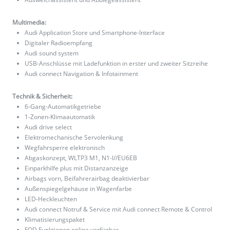
Multimedia:
Audi Application Store und Smartphone-Interface
Digitaler Radioempfang
Audi sound system
USB-Anschlüsse mit Ladefunktion in erster und zweiter Sitzreihe
Audi connect Navigation & Infotainment
Technik & Sicherheit:
6-Gang-Automatikgetriebe
1-Zonen-Klimaautomatik
Audi drive select
Elektromechanische Servolenkung
Wegfahrsperre elektronisch
Abgaskonzept, WLTP3 M1, N1-I//EU6EB
Einparkhilfe plus mit Distanzanzeige
Airbags vorn, Beifahrerairbag deaktivierbar
Außenspiegelgehäuse in Wagenfarbe
LED-Heckleuchten
Audi connect Notruf & Service mit Audi connect Remote & Control
Klimatisierungspaket
FOD Funktionen online verfügbar