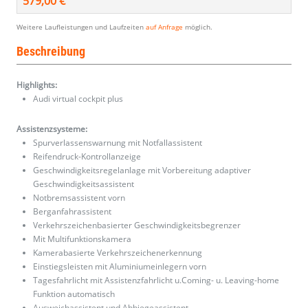
579,00 €
Weitere Laufleistungen und Laufzeiten
auf Anfrage
möglich.
Beschreibung
Highlights:
Audi virtual cockpit plus
Assistenzsysteme:
Spurverlassenswarnung mit Notfallassistent
Reifendruck-Kontrollanzeige
Geschwindigkeitsregelanlage mit Vorbereitung adaptiver
Geschwindigkeitsassistent
Notbremsassistent vorn
Berganfahrassistent
Verkehrszeichenbasierter Geschwindigkeitsbegrenzer
Mit Multifunktionskamera
Kamerabasierte Verkehrszeichenerkennung
Einstiegsleisten mit Aluminiumeinlegern vorn
Tagesfahrlicht mit Assistenzfahrlicht u.Coming- u. Leaving-home
Funktion automatisch
Ausweichassistent und Abbiegeassistent