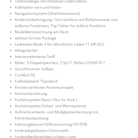
Telefonablage mit induktiver Ladefunktion
Fußmatten vorn und hinten
Navigationssystem (OneInfotainment)
Kindersitzbefestigung i-Size-konform auf Beifahrerseite und
äußeren Fondsitzen, Top Tether für äußere Fondsitze
Modellkennzeichnung am Heck
without Service Package
Ladekabel Mode 3 für öffentliches Laden 11 kW (AC)
Ablagefächer
Interieurelemente Stoff
Räder, 5-Doppelspeichen, 7,5Jx17, Reifen 235/60 R17
Geschlossener Aufbau
ConMod 5G
Fußhebelwerk "Standard"
Fensterzierleisten Aluminiumoptik
Kontrastlackierung
Funktionspaket Basis ( Nur für Audi )
Assistenzpaket Schutz- und Warnsysteme
Aufmerksamkeits- und Müdigkeitserkennung mit
Fahrerbeobachtung
Fahrzeugklassen-Differenzierung-F31/F3B
Lenkradapplikation Chromoptik
Lenkradbedieneinheit schwarz matt