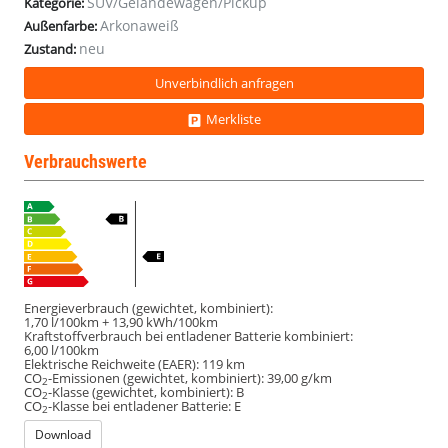
SUV/Geländewagen/Pickup
Kategorie:
Arkonaweiß
Außenfarbe:
neu
Zustand:
Unverbindlich anfragen
Merkliste
Verbrauchswerte
Energieverbrauch (gewichtet, kombiniert):
1,70 l/100km + 13,90 kWh/100km
Kraftstoffverbrauch bei entladener Batterie kombiniert:
6,00 l/100km
Elektrische Reichweite (EAER):
119 km
CO
-Emissionen (gewichtet, kombiniert):
39,00 g/km
2
CO
-Klasse (gewichtet, kombiniert):
B
2
CO
-Klasse bei entladener Batterie:
E
2
Download