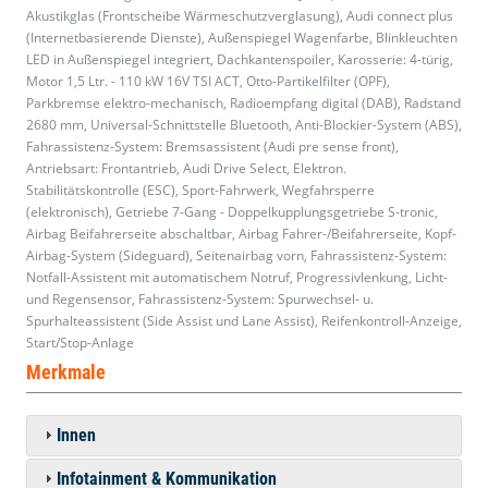
Akustikglas (Frontscheibe Wärmeschutzverglasung), Audi connect plus
(Internetbasierende Dienste), Außenspiegel Wagenfarbe, Blinkleuchten
LED in Außenspiegel integriert, Dachkantenspoiler, Karosserie: 4-türig,
Motor 1,5 Ltr. - 110 kW 16V TSI ACT, Otto-Partikelfilter (OPF),
Parkbremse elektro-mechanisch, Radioempfang digital (DAB), Radstand
2680 mm, Universal-Schnittstelle Bluetooth, Anti-Blockier-System (ABS),
Fahrassistenz-System: Bremsassistent (Audi pre sense front),
Antriebsart: Frontantrieb, Audi Drive Select, Elektron.
Stabilitätskontrolle (ESC), Sport-Fahrwerk, Wegfahrsperre
(elektronisch), Getriebe 7-Gang - Doppelkupplungsgetriebe S-tronic,
Airbag Beifahrerseite abschaltbar, Airbag Fahrer-/Beifahrerseite, Kopf-
Airbag-System (Sideguard), Seitenairbag vorn, Fahrassistenz-System:
Notfall-Assistent mit automatischem Notruf, Progressivlenkung, Licht-
und Regensensor, Fahrassistenz-System: Spurwechsel- u.
Spurhalteassistent (Side Assist und Lane Assist), Reifenkontroll-Anzeige,
Start/Stop-Anlage
Merkmale
Innen
Infotainment & Kommunikation