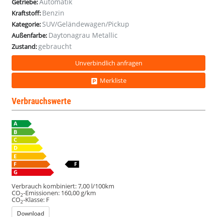
Automatik
Getriebe:
19Z
19Z
19Z
19Z
Benzin
Kraftstoff:
SUV/Geländewagen/Pickup
Kategorie:
Daytonagrau Metallic
Außenfarbe:
gebraucht
Zustand:
Unverbindlich anfragen
Merkliste
Verbrauchswerte
Verbrauch kombiniert:
7,00 l/100km
CO
-Emissionen:
160,00 g/km
2
CO
-Klasse:
F
2
Download