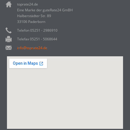
toprate24.de
Eine Marke der guteRate24 GmBH
Halberstädter Str. 89
33106 Paderborn
Telefon 05251 - 2986910
Telefax 05251 - 5068644
info@toprate24.de