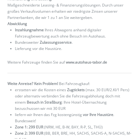
Maßgeschneiderte Leasing- & Finanzierungslösungen. Durch unser
großes Verkaufsvolumen erhalten wir niedrigste Zinsen unserer
Partnerbanken, die wir 1 zu 1 an Sie weitergeben.
Abwicklung
Inzahlungnahme
Ihres Altwagens anhand digitaler
Fahrzeugbewertung auch ohne Besuch im Autohaus.
Bundesweiter
Zulassungsservice
.
Lieferung vor die Haustüre.
Weitere Fahrzeuge finden Sie auf
www.autohaus-tabor.de
Weite Anreise? Kein Problem!
Bei Fahrzeugkauf:
erstatten wir die Kosten eines
Zugtickets
(max. 30 EUR/2.Kl/1 Pers)
oder alternativ verbinden Sie die Fahrzeugabholung doch mit
einem
Besuch in Straßburg
: Ihre Hotel-Übernachtung
bezuschussen wir mit 30 EUR
liefern wir Ihnen das Fzg kostengünstig
vor Ihre Haustüre
.
Bundesweit!
Zone 1: 299 EUR
(NRW, HE, B-W, BAY, R-P, SL, THÜ)
Zone 2: 399 EUR
(BB, BER, BRE, HH, SACHS, SACHS-A, N-SACHS, M-