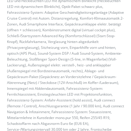
LED und Heckleuchten LED mit dynamischem Blinklicht (Heckleuchten
LED mit dynamischem Blinklicht), Optik-Paket schwarz plus,
Fahrassistenz-System: Adaptive Geschwindigkeitsregelanlage (Adaptive
Cruise Control) mit Autom. Distanzregelung, Komfort-Klimaautomatik 2-
Zonen, Audi Smartphone Interface, Gepäckraumklappe elektr. betätigt
(öffnen + schliessen), Kombiinstrument digital (virtual cockpit plus),
Schließ-/Startsystem Advanced Key (Komfortschlüssel) (Start-Stop-
Knopf), Rückfahrkamera, Verglasung hinten abgedunkelt
(Privacyverglasung), Sitzheizung vorn, Einparkhilfe vorn und hinten,
optisch (APS Plus), Sound-System DSP / Audi Sound-System, Ambiente-
Beleuchtung, Stoßfänger Sport-Design (S-line, in Wagenfarbe) (Voll-
Lackierung), Außenspiegel elektr. verstell-, heiz- und anklappbar
(Außenspiegel mit Bordsteinautomatik, rechts), Ablage- und
Gepäckraum-Paket (Gepäcknetz an Vordersitzlehne / Gepäckraum-
Abtrennung (Netz) / Steckdose (12V-Anschluß) im Koffer-/Laderaum),
Innenspiegel mit Abblendautomatik, Fahrassistenz-System:
Fernlichtassistent, Einstiegsleuchten LED mit Projektionsfunktion,
Fahrassistenz-System: Anfahr-Assistent (hold assist), Audi connect
(Remote / Control), Anschlussgarantie (1 Jahr / 90.000 km), Audi connect
Navigation & Infotainment, Fahrassistenz-System: Stauassistent,
Mittelarmlehne in Kunstleder mono.pur 550, Reifen 255/45 R19,
Schadstoffarm nach Abgasnorm Euro 6e (EU6 EA),
Service-/Wartungsintervall 30.000 km oder 2 Jahre, Frontscheibe