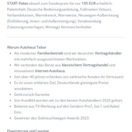
START-Paket
aktuell zum Sonderpreis für nur
195 EUR
erhältlich.
Paketinhalt: Deutsche Bedienungsanleitung, Fußmatten Velours,
Verbandskasten, Warndreieck, Warnweste, Neuwagen-Aufbereitung
(Entfolierung, Innen- und Außenreinigung), Vorabsendung
Zulassungsunterlagen, Montage Kennzeichenhalter
Warum Autohaus Tabor
Als moderner
Familienbetrieb
sind wir deutscher
Vertragshändler
mit mehrfach ausgezeichneten Werkstätten.
Wir verbinden das Beste aus
klassischem Vertragshandel
und
innovativem
Internet-Autohaus
.
Seit über 40 Jahren schenken uns zahlreiche Kunden ihr Vertrauen!
Es ist unser erklärtes Ziel, Deutschlands günstigste Preise
anzubieten.
Geld-zurück-Garantie
Von AutoBild wurden wir zu den besten Autohändlern 2020 gekürt.
Bekannt aus TV-Werbung auf den Sendern Pro7, Sat.1 und Kabel
Eins.
Gewinner des Gebrauchtwagen-Awards 2023.
Finanzierung und Leasing