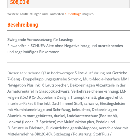
508,00 €
Weitere Laufleistungen und Laufzeiten
auf Anfrage
möglich.
Beschreibung
Zwingende Voraussetzung für Leasing:
Einwandfreie
SCHUFA-Akte ohne Negativeintrag
und
ausreichendes
und
regelmäßiges
Einkommen
Dieser sehr schöne Q3 in hochwertiger
S line
-Ausführung mit
Getriebe
7-Gang - Doppelkupplungsgetriebe S-tronic, Multi-Media-Interface MMI
Navigation Plus inkl. 6 Lautsprecher, Dekoreinlagen Akzentteile in der
Armaturentafel in Glasoptik schwarz, Verkehrszeichenerkennung; LM-
Felgen 8,5x19 (5-Doppelarm Design, Titanoptik matt, glanzgedreht),
Interieur-Paket S line inkl. Dachhimmel Stoff, schwarz, Einstiegsleisten
mit Aluminiumeinlage und Schriftzug, beleuchtet, Dekoreinlagen
Aluminium matt gebürstet, dunkel, Ladekantenschutz (Edelstahl),
Lenkrad (Leder - 3-Speichen) mit Multifunktion plus, Pedale und
Fußstütze in Edelstahl, Rücksitzlehne geteilt/klappbar, verschiebbar mit
Mittelarmlehne (40:20:40), Sitzbezug / Polsterung: Stoff Puls /