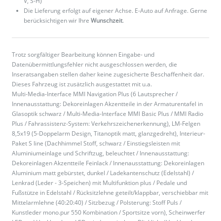
V, S-H)
Die Lieferung erfolgt auf eigener Achse. E-Auto auf Anfrage. Gerne
berücksichtigen wir Ihre
Wunschzeit
.
Trotz sorgfältiger Bearbeitung können Eingabe- und
Datenübermittlungsfehler nicht ausgeschlossen werden, die
Inseratsangaben stellen daher keine zugesicherte Beschaffenheit dar.
Dieses Fahrzeug ist zusätzlich ausgestattet mit u.a.
Multi-Media-Interface MMI Navigation Plus (6 Lautsprecher /
Innenausstattung: Dekoreinlagen Akzentteile in der Armaturentafel in
Glasoptik schwarz / Multi-Media-Interface MMI Basic Plus / MMI Radio
Plus / Fahrassistenz-System: Verkehrszeichenerkennung), LM-Felgen
8,5x19 (5-Doppelarm Design, Titanoptik matt, glanzgedreht), Interieur-
Paket S line (Dachhimmel Stoff, schwarz / Einstiegsleisten mit
Aluminiumeinlage und Schriftzug, beleuchtet / Innenausstattung:
Dekoreinlagen Akzentteile Feinlack / Innenausstattung: Dekoreinlagen
Aluminium matt gebürstet, dunkel / Ladekantenschutz (Edelstahl) /
Lenkrad (Leder - 3-Speichen) mit Multifunktion plus / Pedale und
Fußstütze in Edelstahl / Rücksitzlehne geteilt/klappbar, verschiebbar mit
Mittelarmlehne (40:20:40) / Sitzbezug / Polsterung: Stoff Puls /
Kunstleder mono.pur 550 Kombination / Sportsitze vorn), Scheinwerfer