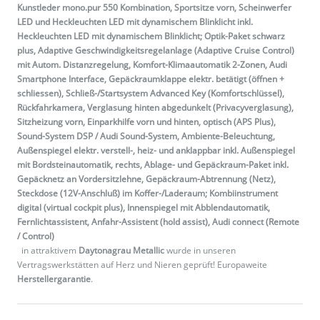
Kunstleder mono.pur 550 Kombination, Sportsitze vorn, Scheinwerfer
LED und Heckleuchten LED mit dynamischem Blinklicht inkl.
Heckleuchten LED mit dynamischem Blinklicht; Optik-Paket schwarz
plus, Adaptive Geschwindigkeitsregelanlage (Adaptive Cruise Control)
mit Autom. Distanzregelung, Komfort-Klimaautomatik 2-Zonen, Audi
Smartphone Interface, Gepäckraumklappe elektr. betätigt (öffnen +
schliessen), Schließ-/Startsystem Advanced Key (Komfortschlüssel),
Rückfahrkamera, Verglasung hinten abgedunkelt (Privacyverglasung),
Sitzheizung vorn, Einparkhilfe vorn und hinten, optisch (APS Plus),
Sound-System DSP / Audi Sound-System, Ambiente-Beleuchtung,
Außenspiegel elektr. verstell-, heiz- und anklappbar inkl. Außenspiegel
mit Bordsteinautomatik, rechts, Ablage- und Gepäckraum-Paket inkl.
Gepäcknetz an Vordersitzlehne, Gepäckraum-Abtrennung (Netz),
Steckdose (12V-Anschluß) im Koffer-/Laderaum; Kombiinstrument
digital (virtual cockpit plus), Innenspiegel mit Abblendautomatik,
Fernlichtassistent, Anfahr-Assistent (hold assist), Audi connect (Remote
/ Control)
in attraktivem
Daytonagrau Metallic
wurde in unseren
Vertragswerkstätten auf Herz und Nieren geprüft! Europaweite
Herstellergarantie
.