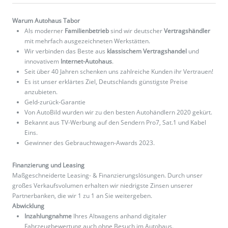
Warum Autohaus Tabor
Als moderner
Familienbetrieb
sind wir deutscher
Vertragshändler
mit mehrfach ausgezeichneten Werkstätten.
Wir verbinden das Beste aus
klassischem Vertragshandel
und
innovativem
Internet-Autohaus
.
Seit über 40 Jahren schenken uns zahlreiche Kunden ihr Vertrauen!
Es ist unser erklärtes Ziel, Deutschlands günstigste Preise
anzubieten.
Geld-zurück-Garantie
Von AutoBild wurden wir zu den besten Autohändlern 2020 gekürt.
Bekannt aus TV-Werbung auf den Sendern Pro7, Sat.1 und Kabel
Eins.
Gewinner des Gebrauchtwagen-Awards 2023.
Finanzierung und Leasing
Maßgeschneiderte Leasing- & Finanzierungslösungen. Durch unser
großes Verkaufsvolumen erhalten wir niedrigste Zinsen unserer
Partnerbanken, die wir 1 zu 1 an Sie weitergeben.
Abwicklung
Inzahlungnahme
Ihres Altwagens anhand digitaler
Fahrzeugbewertung auch ohne Besuch im Autohaus.