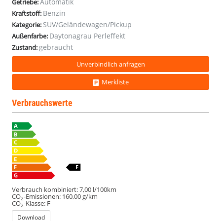
Automatik
Getriebe:
LED
LED
LED
LED
Benzin
Kraftstoff:
SUV/Geländewagen/Pickup
Kategorie:
Daytonagrau Perleffekt
Außenfarbe:
gebraucht
Zustand:
Unverbindlich anfragen
Merkliste
Verbrauchswerte
Verbrauch kombiniert:
7,00 l/100km
CO
-Emissionen:
160,00 g/km
2
CO
-Klasse:
F
2
Download