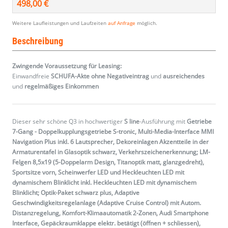
498,00 €
Weitere Laufleistungen und Laufzeiten
auf Anfrage
möglich.
Beschreibung
Zwingende Voraussetzung für Leasing:
Einwandfreie
SCHUFA-Akte ohne Negativeintrag
und
ausreichendes
und
regelmäßiges
Einkommen
Dieser sehr schöne Q3 in hochwertiger
S line
-Ausführung mit
Getriebe
7-Gang - Doppelkupplungsgetriebe S-tronic, Multi-Media-Interface MMI
Navigation Plus inkl. 6 Lautsprecher, Dekoreinlagen Akzentteile in der
Armaturentafel in Glasoptik schwarz, Verkehrszeichenerkennung; LM-
Felgen 8,5x19 (5-Doppelarm Design, Titanoptik matt, glanzgedreht),
Sportsitze vorn, Scheinwerfer LED und Heckleuchten LED mit
dynamischem Blinklicht inkl. Heckleuchten LED mit dynamischem
Blinklicht; Optik-Paket schwarz plus, Adaptive
Geschwindigkeitsregelanlage (Adaptive Cruise Control) mit Autom.
Distanzregelung, Komfort-Klimaautomatik 2-Zonen, Audi Smartphone
Interface, Gepäckraumklappe elektr. betätigt (öffnen + schliessen),