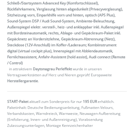
Schließ-/Startsystem Advanced Key (Komfortschlüssel),
Rückfahrkamera, Verglasung hinten abgedunkelt (Privacyverglasung),
Sitzheizung vorn, Einparkhilfe vorn und hinten, optisch (APS Plus),
Sound-System DSP / Audi Sound-System, Ambiente-Beleuchtung,
Außenspiegel elektr. verstell-, heiz- und anklappbar inkl. Außenspiegel
mit Bordsteinautomatik, rechts, Ablage- und Gepäckraum-Paket inkl.
Gepäcknetz an Vordersitzlehne, Gepäckraum-Abtrennung (Netz),
Steckdose (12V-Anschluß) im Koffer-/Laderaum; Kombiinstrument
digital (virtual cockpit plus), Innenspiegel mit Abblendautomatik,
Fernlichtassistent, Anfahr-Assistent (hold assist), Audi connect (Remote
/ Control)
in attraktivem
Daytonagrau Perleffekt
wurde in unseren
Vertragswerkstätten auf Herz und Nieren geprüft! Europaweite
Herstellergarantie
.
START-Paket
aktuell zum Sonderpreis für nur
195 EUR
erhältlich.
Paketinhalt: Deutsche Bedienungsanleitung, Fußmatten Velours,
Verbandskasten, Warndreieck, Warnweste, Neuwagen-Aufbereitung
(Entfolierung, Innen- und Außenreinigung), Vorabsendung
Zulassungsunterlagen, Montage Kennzeichenhalter