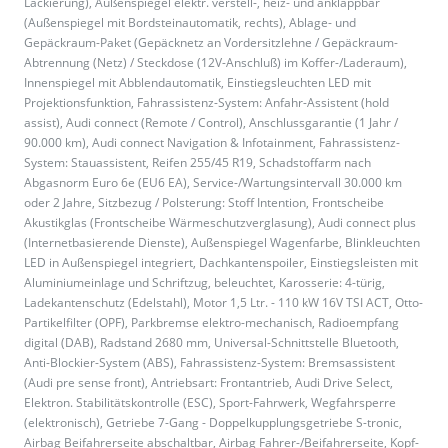
Lackierung), Außenspiegel elektr. verstell-, heiz- und anklappbar
(Außenspiegel mit Bordsteinautomatik, rechts), Ablage- und
Gepäckraum-Paket (Gepäcknetz an Vordersitzlehne / Gepäckraum-
Abtrennung (Netz) / Steckdose (12V-Anschluß) im Koffer-/Laderaum),
Innenspiegel mit Abblendautomatik, Einstiegsleuchten LED mit
Projektionsfunktion, Fahrassistenz-System: Anfahr-Assistent (hold
assist), Audi connect (Remote / Control), Anschlussgarantie (1 Jahr /
90.000 km), Audi connect Navigation & Infotainment, Fahrassistenz-
System: Stauassistent, Reifen 255/45 R19, Schadstoffarm nach
Abgasnorm Euro 6e (EU6 EA), Service-/Wartungsintervall 30.000 km
oder 2 Jahre, Sitzbezug / Polsterung: Stoff Intention, Frontscheibe
Akustikglas (Frontscheibe Wärmeschutzverglasung), Audi connect plus
(Internetbasierende Dienste), Außenspiegel Wagenfarbe, Blinkleuchten
LED in Außenspiegel integriert, Dachkantenspoiler, Einstiegsleisten mit
Aluminiumeinlage und Schriftzug, beleuchtet, Karosserie: 4-türig,
Ladekantenschutz (Edelstahl), Motor 1,5 Ltr. - 110 kW 16V TSI ACT, Otto-
Partikelfilter (OPF), Parkbremse elektro-mechanisch, Radioempfang
digital (DAB), Radstand 2680 mm, Universal-Schnittstelle Bluetooth,
Anti-Blockier-System (ABS), Fahrassistenz-System: Bremsassistent
(Audi pre sense front), Antriebsart: Frontantrieb, Audi Drive Select,
Elektron. Stabilitätskontrolle (ESC), Sport-Fahrwerk, Wegfahrsperre
(elektronisch), Getriebe 7-Gang - Doppelkupplungsgetriebe S-tronic,
Airbag Beifahrerseite abschaltbar, Airbag Fahrer-/Beifahrerseite, Kopf-