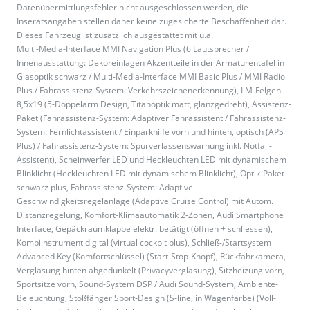
Datenübermittlungsfehler nicht ausgeschlossen werden, die
Inseratsangaben stellen daher keine zugesicherte Beschaffenheit dar.
Dieses Fahrzeug ist zusätzlich ausgestattet mit u.a.
Multi-Media-Interface MMI Navigation Plus (6 Lautsprecher /
Innenausstattung: Dekoreinlagen Akzentteile in der Armaturentafel in
Glasoptik schwarz / Multi-Media-Interface MMI Basic Plus / MMI Radio
Plus / Fahrassistenz-System: Verkehrszeichenerkennung), LM-Felgen
8,5x19 (5-Doppelarm Design, Titanoptik matt, glanzgedreht), Assistenz-
Paket (Fahrassistenz-System: Adaptiver Fahrassistent / Fahrassistenz-
System: Fernlichtassistent / Einparkhilfe vorn und hinten, optisch (APS
Plus) / Fahrassistenz-System: Spurverlassenswarnung inkl. Notfall-
Assistent), Scheinwerfer LED und Heckleuchten LED mit dynamischem
Blinklicht (Heckleuchten LED mit dynamischem Blinklicht), Optik-Paket
schwarz plus, Fahrassistenz-System: Adaptive
Geschwindigkeitsregelanlage (Adaptive Cruise Control) mit Autom.
Distanzregelung, Komfort-Klimaautomatik 2-Zonen, Audi Smartphone
Interface, Gepäckraumklappe elektr. betätigt (öffnen + schliessen),
Kombiinstrument digital (virtual cockpit plus), Schließ-/Startsystem
Advanced Key (Komfortschlüssel) (Start-Stop-Knopf), Rückfahrkamera,
Verglasung hinten abgedunkelt (Privacyverglasung), Sitzheizung vorn,
Sportsitze vorn, Sound-System DSP / Audi Sound-System, Ambiente-
Beleuchtung, Stoßfänger Sport-Design (S-line, in Wagenfarbe) (Voll-