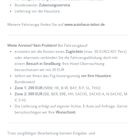
Bundesweiter
Zulassungsservice
.
Lieferung vor die Haustüre.
Weitere Fahrzeuge finden Sie auf
www.autohaus-tabor.de
Weite Anreise? Kein Problem!
Bei Fahrzeugkauf:
erstatten wir die Kosten eines
Zugtickets
(max. 30 EUR/2.Kl/1 Pers)
oder alternativ verbinden Sie die Fahrzeugabholung doch mit
einem
Besuch in Straßburg
: Ihre Hotel-Übernachtung
bezuschussen wir mit 30 EUR
liefern wir Ihnen das Fzg kostengünstig
vor Ihre Haustüre
.
Bundesweit!
Zone 1: 299 EUR
(NRW, HE, B-W, BAY, R-P, SL, THÜ)
Zone 2: 399 EUR
(BB, BER, BRE, HH, SACHS, SACHS-A, N-SACHS, M-
V, S-H)
Die Lieferung erfolgt auf eigener Achse. E-Auto auf Anfrage. Gerne
berücksichtigen wir Ihre
Wunschzeit
.
Trotz sorgfältiger Bearbeitung können Eingabe- und