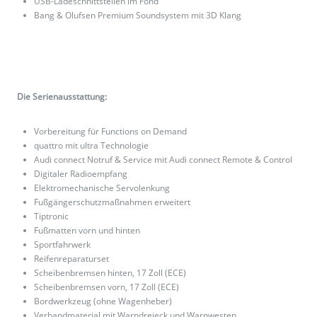
USB-Ladeschnittstellen im Fond
Bang & Olufsen Premium Soundsystem mit 3D Klang
Die Serienausstattung:
Vorbereitung für Functions on Demand
quattro mit ultra Technologie
Audi connect Notruf & Service mit Audi connect Remote & Control
Digitaler Radioempfang
Elektromechanische Servolenkung
Fußgängerschutzmaßnahmen erweitert
Tiptronic
Fußmatten vorn und hinten
Sportfahrwerk
Reifenreparaturset
Scheibenbremsen hinten, 17 Zoll (ECE)
Scheibenbremsen vorn, 17 Zoll (ECE)
Bordwerkzeug (ohne Wagenheber)
Verbandmaterial mit Warndreieck und Warnwesten