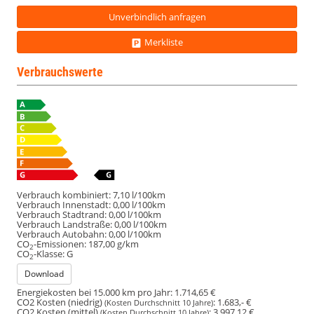
Kindersicherheit
Unverbindlich anfragen
Business
Merkliste
Verbrauchswerte
Verbrauch kombiniert:
7,10 l/100km
Verbrauch Innenstadt:
0,00 l/100km
Verbrauch Stadtrand:
0,00 l/100km
Verbrauch Landstraße:
0,00 l/100km
Verbrauch Autobahn:
0,00 l/100km
CO
-Emissionen:
187,00 g/km
2
CO
-Klasse:
G
2
Download
Energiekosten bei 15.000 km pro Jahr:
1.714,65 €
CO2 Kosten (niedrig)
:
1.683,- €
(Kosten Durchschnitt 10 Jahre)
CO2 Kosten (mittel)
:
3.997,12 €
(Kosten Durchschnitt 10 Jahre)