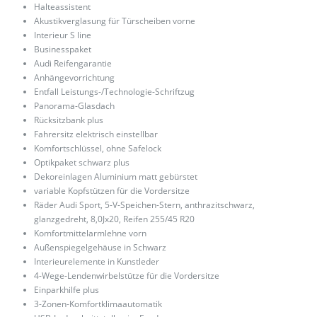
Halteassistent
Akustikverglasung für Türscheiben vorne
Interieur S line
Businesspaket
Audi Reifengarantie
Anhängevorrichtung
Entfall Leistungs-/Technologie-Schriftzug
Panorama-Glasdach
Rücksitzbank plus
Fahrersitz elektrisch einstellbar
Komfortschlüssel, ohne Safelock
Optikpaket schwarz plus
Dekoreinlagen Aluminium matt gebürstet
variable Kopfstützen für die Vordersitze
Räder Audi Sport, 5-V-Speichen-Stern, anthrazitschwarz,
glanzgedreht, 8,0Jx20, Reifen 255/45 R20
Komfortmittelarmlehne vorn
Außenspiegelgehäuse in Schwarz
Interieurelemente in Kunstleder
4-Wege-Lendenwirbelstütze für die Vordersitze
Einparkhilfe plus
3-Zonen-Komfortklimaautomatik