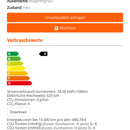
Magnetgrau
Außenfarbe:
neu
Zustand:
Unverbindlich anfragen
Merkliste
Verbrauchswerte
Stromverbrauch kombiniert:
18,50 kWh/100km
Elektrische Reichweite:
625 km
CO
-Emissionen:
0 g/km
2
CO
-Klasse:
A
2
Download
Energiekosten bei 15.000 km pro Jahr:
890,78 €
CO2 Kosten (niedrig)
:
0,- €
(Kosten Durchschnitt 10 Jahre)
CO2 Kosten (mittel)
:
0,- €
(Kosten Durchschnitt 10 Jahre)