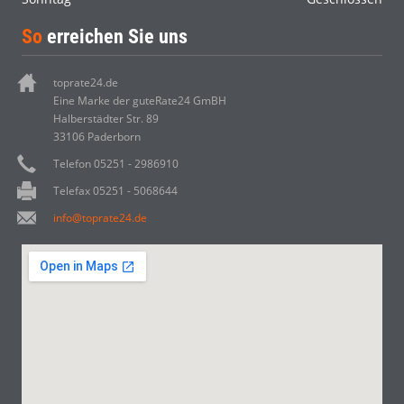
So
erreichen Sie uns
toprate24.de
Eine Marke der guteRate24 GmBH
Halberstädter Str. 89
33106 Paderborn
Telefon 05251 - 2986910
Telefax 05251 - 5068644
info@toprate24.de