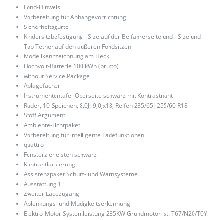
Fond-Hinweis
Vorbereitung für Anhängevorrichtung
Sicherheitsgurte
Kindersitzbefestigung i-Size auf der Beifahrerseite und i-Size und
Top Tether auf den äußeren Fondsitzen
Modellkennzeichnung am Heck
Hochvolt-Batterie 100 kWh (brutto)
without Service Package
Ablagefächer
Instrumententafel-Oberseite schwarz mit Kontrastnaht
Räder, 10-Speichen, 8,0J|9,0Jx18, Reifen 235/65|255/60 R18
Stoff Argument
Ambiente-Lichtpaket
Vorbereitung für intelligente Ladefunktionen
quattro
Fensterzierleisten schwarz
Kontrastlackierung
Assistenzpaket Schutz- und Warnsysteme
Ausstattung 1
Zweiter Ladezugang
Ablenkungs- und Müdigkeitserkennung
Elektro-Motor Systemleistung 285KW Grundmotor ist: T67/N20/T0Y