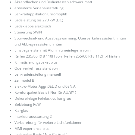
Akzentflächen und Bedientasten schwarz matt
erweiterte Serienausstattung
Lenkradapplikation Chromoptik
Ladeleistung bis 270 kW (DC)
Ladeklappe elektrisch
Steuerung SWIN
Spurwechsel- und Ausstiegswarnung, Querverkehrassistent hinten
und Abbiegeassistent hinten
Einstiegsleisten mit Aluminiumeinlegern vorn
Reifen 235/65 R18 110H vorn Reifen 255/60 R18 112H xl hinten
Klimatisierungspaket plus
Querverkehrassistent vorn
Lenkradeinstellung manuell
Zellmodul B
Elektro-Motor Aggr.0EL.D und 0EN.A
Komfortpaket Basis ( Nur für AU/BY )
Dekoreinlage Feinlack vulkangrau
Beklebung RdW
Klarglas
Interieurausstattung 2
Vorbereitung für weitere Lichtfunktionen
MMI experience plus
Ladepaket Basis ( Nur für Audi )