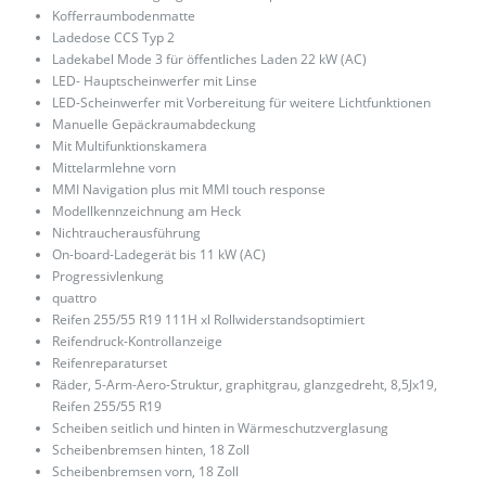
Kofferraumbodenmatte
Ladedose CCS Typ 2
Ladekabel Mode 3 für öffentliches Laden 22 kW (AC)
LED- Hauptscheinwerfer mit Linse
LED-Scheinwerfer mit Vorbereitung für weitere Lichtfunktionen
Manuelle Gepäckraumabdeckung
Mit Multifunktionskamera
Mittelarmlehne vorn
MMI Navigation plus mit MMI touch response
Modellkennzeichnung am Heck
Nichtraucherausführung
On-board-Ladegerät bis 11 kW (AC)
Progressivlenkung
quattro
Reifen 255/55 R19 111H xl Rollwiderstandsoptimiert
Reifendruck-Kontrollanzeige
Reifenreparaturset
Räder, 5-Arm-Aero-Struktur, graphitgrau, glanzgedreht, 8,5Jx19,
Reifen 255/55 R19
Scheiben seitlich und hinten in Wärmeschutzverglasung
Scheibenbremsen hinten, 18 Zoll
Scheibenbremsen vorn, 18 Zoll