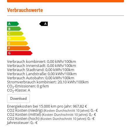
Verbrauchswerte
Verbrauch kombiniert:
0,00 kWh/100km
Verbrauch Innenstadt:
0,00 kWh/100km
Verbrauch Stadtrand:
0,00 kWh/100km
Verbrauch Landstraße:
0,00 kWh/100km
Verbrauch Autobahn:
0,00 kWh/100km
Stromverbrauch kombiniert:
20,10 kWh/100km
CO
-Emissionen:
0 g/km
2
CO
-Klasse:
A
2
Download
Energiekosten bei 15.000 km pro Jahr:
967,82 €
CO2 Kosten (niedrig)
:
0,- €
(Kosten Durchschnitt 10 Jahre)
CO2 Kosten (mittel)
:
0,- €
(Kosten Durchschnitt 10 Jahre)
CO2 Kosten (hoch)
:
0,- €
(Kosten Durchschnitt 10 Jahre)
Jahressteuer:
0,- €