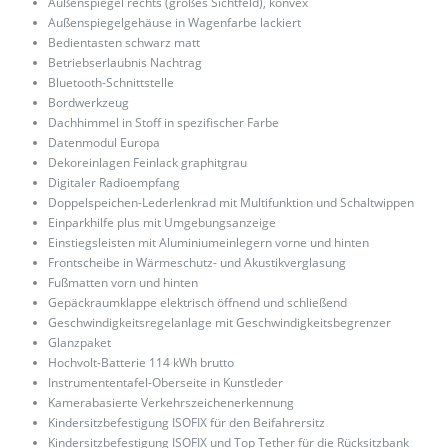
Außenspiegel rechts (großes Sichtfeld), konvex
Außenspiegelgehäuse in Wagenfarbe lackiert
Bedientasten schwarz matt
Betriebserlaubnis Nachtrag
Bluetooth-Schnittstelle
Bordwerkzeug
Dachhimmel in Stoff in spezifischer Farbe
Datenmodul Europa
Dekoreinlagen Feinlack graphitgrau
Digitaler Radioempfang
Doppelspeichen-Lederlenkrad mit Multifunktion und Schaltwippen
Einparkhilfe plus mit Umgebungsanzeige
Einstiegsleisten mit Aluminiumeinlegern vorne und hinten
Frontscheibe in Wärmeschutz- und Akustikverglasung
Fußmatten vorn und hinten
Gepäckraumklappe elektrisch öffnend und schließend
Geschwindigkeitsregelanlage mit Geschwindigkeitsbegrenzer
Glanzpaket
Hochvolt-Batterie 114 kWh brutto
Instrumententafel-Oberseite in Kunstleder
Kamerabasierte Verkehrszeichenerkennung
Kindersitzbefestigung ISOFIX für den Beifahrersitz
Kindersitzbefestigung ISOFIX und Top Tether für die Rücksitzbank