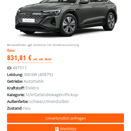
Audi
Beispielbilder, ggf. teilweise mit Sonderausstattung
Q8
Rate:
Sportback
831,81 €
mtl. inkl. MwSt.
advanced
487517
ID:
55
e-
300 kW (408 PS)
Leistung:
tron
Automatik
Getriebe:
quattro
Elektro
Kraftstoff:
300
SUV/Geländewagen/Pickup
Kategorie:
kW
schwarz/mondsilber
Außenfarbe:
neu
Zustand:
Unverbindlich anfragen
Merkliste