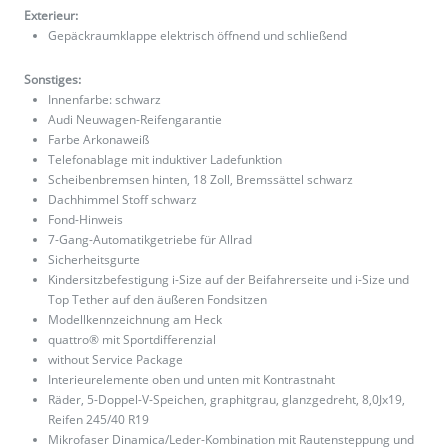
Exterieur:
Gepäckraumklappe elektrisch öffnend und schließend
Sonstiges:
Innenfarbe: schwarz
Audi Neuwagen-Reifengarantie
Farbe Arkonaweiß
Telefonablage mit induktiver Ladefunktion
Scheibenbremsen hinten, 18 Zoll, Bremssättel schwarz
Dachhimmel Stoff schwarz
Fond-Hinweis
7-Gang-Automatikgetriebe für Allrad
Sicherheitsgurte
Kindersitzbefestigung i-Size auf der Beifahrerseite und i-Size und
Top Tether auf den äußeren Fondsitzen
Modellkennzeichnung am Heck
quattro® mit Sportdifferenzial
without Service Package
Interieurelemente oben und unten mit Kontrastnaht
Räder, 5-Doppel-V-Speichen, graphitgrau, glanzgedreht, 8,0Jx19,
Reifen 245/40 R19
Mikrofaser Dinamica/Leder-Kombination mit Rautensteppung und