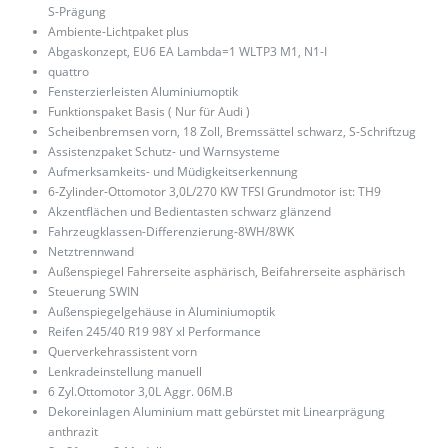
S-Prägung
Ambiente-Lichtpaket plus
Abgaskonzept, EU6 EA Lambda=1 WLTP3 M1, N1-I
quattro
Fensterzierleisten Aluminiumoptik
Funktionspaket Basis ( Nur für Audi )
Scheibenbremsen vorn, 18 Zoll, Bremssättel schwarz, S-Schriftzug
Assistenzpaket Schutz- und Warnsysteme
Aufmerksamkeits- und Müdigkeitserkennung
6-Zylinder-Ottomotor 3,0L/270 KW TFSI Grundmotor ist: TH9
Akzentflächen und Bedientasten schwarz glänzend
Fahrzeugklassen-Differenzierung-8WH/8WK
Netztrennwand
Außenspiegel Fahrerseite asphärisch, Beifahrerseite asphärisch
Steuerung SWIN
Außenspiegelgehäuse in Aluminiumoptik
Reifen 245/40 R19 98Y xl Performance
Querverkehrassistent vorn
Lenkradeinstellung manuell
6 Zyl.Ottomotor 3,0L Aggr. 06M.B
Dekoreinlagen Aluminium matt gebürstet mit Linearprägung
anthrazit