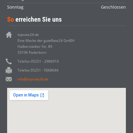
Sonntag
Geschlossen
So
erreichen Sie uns
toprate24.de
Eine Marke der guteRate24 GmBH
Halberstädter Str. 89
33106 Paderborn
Telefon 05251 - 2986910
Telefax 05251 - 5068644
info@toprate24.de