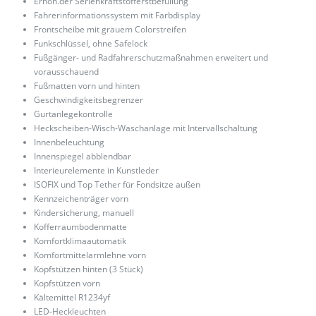
Erhöh.der Serienkraftstofferstbefüllung
Fahrerinformationssystem mit Farbdisplay
Frontscheibe mit grauem Colorstreifen
Funkschlüssel, ohne Safelock
Fußgänger- und Radfahrerschutzmaßnahmen erweitert und
vorausschauend
Fußmatten vorn und hinten
Geschwindigkeitsbegrenzer
Gurtanlegekontrolle
Heckscheiben-Wisch-Waschanlage mit Intervallschaltung
Innenbeleuchtung
Innenspiegel abblendbar
Interieurelemente in Kunstleder
ISOFIX und Top Tether für Fondsitze außen
Kennzeichenträger vorn
Kindersicherung, manuell
Kofferraumbodenmatte
Komfortklimaautomatik
Komfortmittelarmlehne vorn
Kopfstützen hinten (3 Stück)
Kopfstützen vorn
Kältemittel R1234yf
LED-Heckleuchten