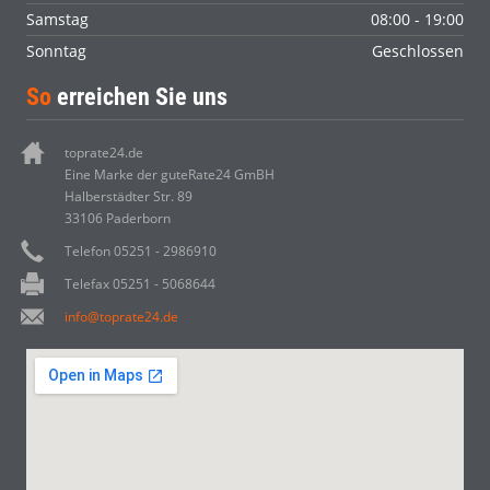
Samstag
08:00 - 19:00
Sonntag
Geschlossen
So
erreichen Sie uns
toprate24.de
Eine Marke der guteRate24 GmBH
Halberstädter Str. 89
33106 Paderborn
Telefon 05251 - 2986910
Telefax 05251 - 5068644
info@toprate24.de