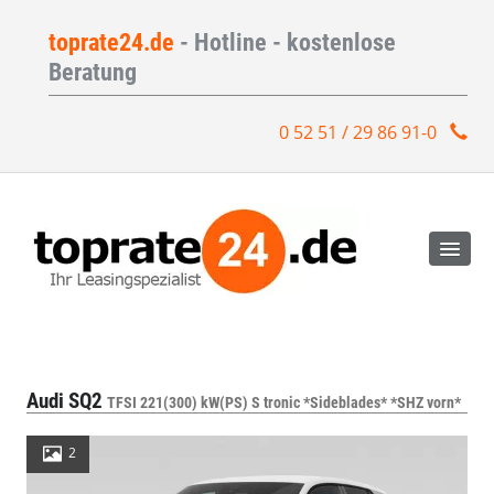
toprate24.de
- Hotline - kostenlose
Beratung
0 52 51 / 29 86 91-0
Audi SQ2
TFSI 221(300) kW(PS) S tronic *Sideblades* *SHZ vorn*
2