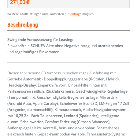
271,00 €
Weitere Laufleistungen und Laufzeiten
auf Anfrage
möglich.
Beschreibung
Zwingende Voraussetzung für Leasing:
Einwandfreie
SCHUFA-Akte ohne Negativeintrag
und
ausreichendes
und
regelmäßiges
Einkommen
Dieser sehr schöne C3 Aircross in hochwertiger Ausführung mit
Getriebe Automatik - Doppelkupplungsgetriebe (6-Stufen, Hybrid),
Head-up-Display, Einparkhilfe vorn, Einparkhilfe hinten mit
Parksensoren seitlich, Rückfahrkamera, Geschwindigkeits-Regelanlage
(Tempomat) inkl. Geschwindigkeits-Begrenzeranlage, MirrorLink
(Android Auto, Apple Carplay), Scheinwerfer Eco-LED, LM-Felgen 17 Zoll
(Aragonite, diamantschliff), Klimaautomatik, Audio-Navigationssystem
mit 10,25 Zoll Farb-Touchscreen, Lenkrad (Spaltleder), Intelligente
autom. Scheinwerfer, Comfort Federung (Citroen Advanced),
Außenspiegel elektr. verstell-, heiz- und anklappbar, Fensterheber
elektrisch hinten, Gepäckraumboden variable, Fahrassistenz-System: