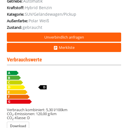
Automatik
Getriebe:
CarPlay
CarPlay
CarPlay
CarPlay
Hybrid Benzin
Kraftstoff:
SUV/Geländewagen/Pickup
Kategorie:
Polar Weiß
Außenfarbe:
gebraucht
Zustand:
Unverbindlich anfragen
Merkliste
Verbrauchswerte
Verbrauch kombiniert:
5,30 l/100km
CO
-Emissionen:
120,00 g/km
2
CO
-Klasse:
D
2
Download