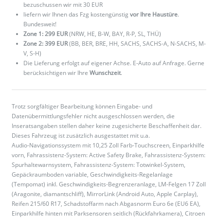
bezuschussen wir mit 30 EUR
liefern wir Ihnen das Fzg kostengünstig
vor Ihre Haustüre
.
Bundesweit!
Zone 1: 299 EUR
(NRW, HE, B-W, BAY, R-P, SL, THÜ)
Zone 2: 399 EUR
(BB, BER, BRE, HH, SACHS, SACHS-A, N-SACHS, M-
V, S-H)
Die Lieferung erfolgt auf eigener Achse. E-Auto auf Anfrage. Gerne
berücksichtigen wir Ihre
Wunschzeit
.
Trotz sorgfältiger Bearbeitung können Eingabe- und
Datenübermittlungsfehler nicht ausgeschlossen werden, die
Inseratsangaben stellen daher keine zugesicherte Beschaffenheit dar.
Dieses Fahrzeug ist zusätzlich ausgestattet mit u.a.
Audio-Navigationssystem mit 10,25 Zoll Farb-Touchscreen, Einparkhilfe
vorn, Fahrassistenz-System: Active Safety Brake, Fahrassistenz-System:
Spurhaltewarnsystem, Fahrassistenz-System: Totwinkel-System,
Gepäckraumboden variable, Geschwindigkeits-Regelanlage
(Tempomat) inkl. Geschwindigkeits-Begrenzeranlage, LM-Felgen 17 Zoll
(Aragonite, diamantschliff), MirrorLink (Android Auto, Apple Carplay),
Reifen 215/60 R17, Schadstoffarm nach Abgasnorm Euro 6e (EU6 EA),
Einparkhilfe hinten mit Parksensoren seitlich (Rückfahrkamera), Citroen