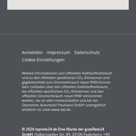
Anmelden
Impressum
Datenschutz
Cookie-Einstellungen
Weitere Informationen zum offiziellen Kraftstoffverbrauch
und zu den offiziellen spezifischen CO
-Emissionen und
2
gegebenenfalls zum Stromverbrauch neuer PKW können
dem 'Leitfaden über den offiziellen Kraftstoffverbrauch,
die offiziellen spezifischen CO
-Emissionen und den
2
offiziellen Stromverbrauch neuer PKW' entnommen
werden, der an allen Verkaufsstellen und bei der
'Deutschen Automobil Treuhand GmbH' unentgeltlich
erhältlich ist unter www.dat.de.
© 2026
toprate24.de Eine Marke der guteRate24
GmbH
,
Halberstädter Str. 89
,
33106
Paderborn,
+49