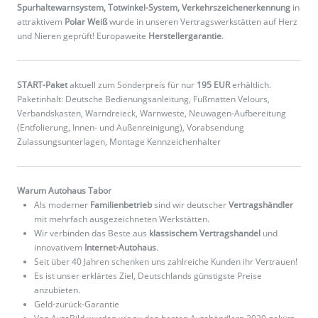
Spurhaltewarnsystem, Totwinkel-System, Verkehrszeichenerkennung
in
attraktivem
Polar Weiß
wurde in unseren Vertragswerkstätten auf Herz
und Nieren geprüft! Europaweite
Herstellergarantie
.
START-Paket
aktuell zum Sonderpreis für nur
195 EUR
erhältlich.
Paketinhalt: Deutsche Bedienungsanleitung, Fußmatten Velours,
Verbandskasten, Warndreieck, Warnweste, Neuwagen-Aufbereitung
(Entfolierung, Innen- und Außenreinigung), Vorabsendung
Zulassungsunterlagen, Montage Kennzeichenhalter
Warum Autohaus Tabor
Als moderner
Familienbetrieb
sind wir deutscher
Vertragshändler
mit mehrfach ausgezeichneten Werkstätten.
Wir verbinden das Beste aus
klassischem Vertragshandel
und
innovativem
Internet-Autohaus
.
Seit über 40 Jahren schenken uns zahlreiche Kunden ihr Vertrauen!
Es ist unser erklärtes Ziel, Deutschlands günstigste Preise
anzubieten.
Geld-zurück-Garantie