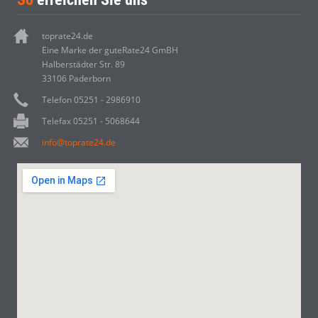
toprate24.de
Eine Marke der guteRate24 GmBH
Halberstädter Str. 89
33106 Paderborn
Telefon 05251 - 2986910
Telefax 05251 - 5068644
info@toprate24.de