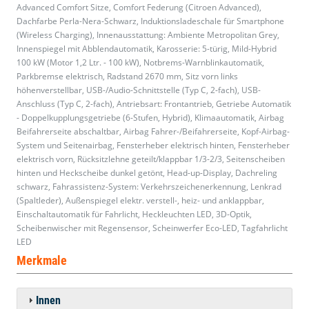
Advanced Comfort Sitze, Comfort Federung (Citroen Advanced),
Dachfarbe Perla-Nera-Schwarz, Induktionsladeschale für Smartphone
(Wireless Charging), Innenausstattung: Ambiente Metropolitan Grey,
Innenspiegel mit Abblendautomatik, Karosserie: 5-türig, Mild-Hybrid
100 kW (Motor 1,2 Ltr. - 100 kW), Notbrems-Warnblinkautomatik,
Parkbremse elektrisch, Radstand 2670 mm, Sitz vorn links
höhenverstellbar, USB-/Audio-Schnittstelle (Typ C, 2-fach), USB-
Anschluss (Typ C, 2-fach), Antriebsart: Frontantrieb, Getriebe Automatik
- Doppelkupplungsgetriebe (6-Stufen, Hybrid), Klimaautomatik, Airbag
Beifahrerseite abschaltbar, Airbag Fahrer-/Beifahrerseite, Kopf-Airbag-
System und Seitenairbag, Fensterheber elektrisch hinten, Fensterheber
elektrisch vorn, Rücksitzlehne geteilt/klappbar 1/3-2/3, Seitenscheiben
hinten und Heckscheibe dunkel getönt, Head-up-Display, Dachreling
schwarz, Fahrassistenz-System: Verkehrszeichenerkennung, Lenkrad
(Spaltleder), Außenspiegel elektr. verstell-, heiz- und anklappbar,
Einschaltautomatik für Fahrlicht, Heckleuchten LED, 3D-Optik,
Scheibenwischer mit Regensensor, Scheinwerfer Eco-LED, Tagfahrlicht
LED
Merkmale
Innen