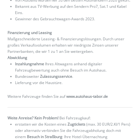
Von AutoBild wurden wir zu den besten Autohändlern 2020 gekürt.
Bekannt aus TV-Werbung auf den Sendern Pro7, Sat.1 und Kabel
Eins.
Gewinner des Gebrauchtwagen-Awards 2023.
Finanzierung und Leasing
Maßgeschneiderte Leasing- & Finanzierungslösungen. Durch unser
großes Verkaufsvolumen erhalten wir niedrigste Zinsen unserer
Partnerbanken, die wir 1 zu 1 an Sie weitergeben.
Abwicklung
Inzahlungnahme
Ihres Altwagens anhand digitaler
Fahrzeugbewertung auch ohne Besuch im Autohaus.
Bundesweiter
Zulassungsservice
.
Lieferung vor die Haustüre.
Weitere Fahrzeuge finden Sie auf
www.autohaus-tabor.de
Weite Anreise? Kein Problem!
Bei Fahrzeugkauf:
erstatten wir die Kosten eines
Zugtickets
(max. 30 EUR/2.Kl/1 Pers)
oder alternativ verbinden Sie die Fahrzeugabholung doch mit
einem
Besuch in Straßburg
: Ihre Hotel-Übernachtung