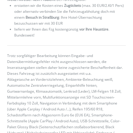
erstatten wir die Kosten eines
Zugtickets
(max. 30 EUR/2.Kl/1 Pers)
oder alternativ verbinden Sie die Fahrzeugabholung doch mit
einem
Besuch in Straßburg
: Ihre Hotel-Übernachtung
bezuschussen wir mit 30 EUR
liefern wir Ihnen das Fzg kostengünstig
vor Ihre Haustüre
.
Bundesweit!
Trotz sorgfältiger Bearbeitung können Eingabe- und
Datenübermittlungsfehler nicht ausgeschlossen werden, die
Inseratsangaben stellen daher keine zugesicherte Beschaffenheit dar.
Dieses Fahrzeug ist zusätzlich ausgestattet mit u.a.
Ablagetasche an Vordersitzlehnen, Ambiente-Beleuchtung weiß,
Automatische Zentralverriegelung, Einparkhilfe hinten,
Gurtwarnanlage, Klimaautomatik, Lenkrad (Leder), LM-Felgen 18 Zoll,
Mittelarmlehne vorn, Multifunktionsanzeige mit SD Touchscreen-
Farbdisplay 10 Zoll, Navigation in Verbindung mit dem Smartphone
(über Apple Carplay / Android Auto /...), Reifen 195/60 R18,
Schadstoffarm nach Abgasnorm Euro 6e (EU6 EA), Smartphone-
Schnittstelle (Apple CarPlay / Android Auto), USB-Schnittstelle, Color-
Paket Glossy Black (Seitenschutzflächen stoßabsorbierend, Black
(Airbump) / Nebelscheinwerfer LED mit Abbiegelicht), Sitzbezug /