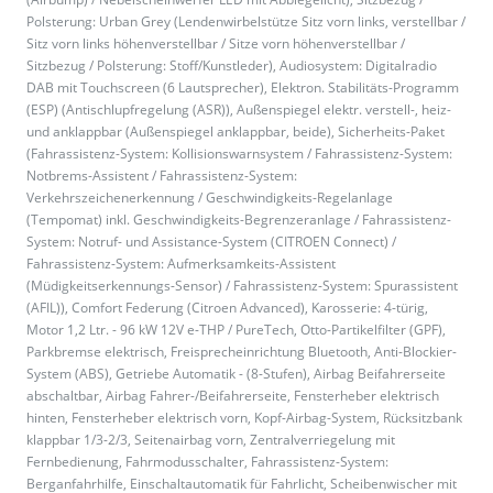
Polsterung: Urban Grey (Lendenwirbelstütze Sitz vorn links, verstellbar /
Sitz vorn links höhenverstellbar / Sitze vorn höhenverstellbar /
Sitzbezug / Polsterung: Stoff/Kunstleder), Audiosystem: Digitalradio
DAB mit Touchscreen (6 Lautsprecher), Elektron. Stabilitäts-Programm
(ESP) (Antischlupfregelung (ASR)), Außenspiegel elektr. verstell-, heiz-
und anklappbar (Außenspiegel anklappbar, beide), Sicherheits-Paket
(Fahrassistenz-System: Kollisionswarnsystem / Fahrassistenz-System:
Notbrems-Assistent / Fahrassistenz-System:
Verkehrszeichenerkennung / Geschwindigkeits-Regelanlage
(Tempomat) inkl. Geschwindigkeits-Begrenzeranlage / Fahrassistenz-
System: Notruf- und Assistance-System (CITROEN Connect) /
Fahrassistenz-System: Aufmerksamkeits-Assistent
(Müdigkeitserkennungs-Sensor) / Fahrassistenz-System: Spurassistent
(AFIL)), Comfort Federung (Citroen Advanced), Karosserie: 4-türig,
Motor 1,2 Ltr. - 96 kW 12V e-THP / PureTech, Otto-Partikelfilter (GPF),
Parkbremse elektrisch, Freisprecheinrichtung Bluetooth, Anti-Blockier-
System (ABS), Getriebe Automatik - (8-Stufen), Airbag Beifahrerseite
abschaltbar, Airbag Fahrer-/Beifahrerseite, Fensterheber elektrisch
hinten, Fensterheber elektrisch vorn, Kopf-Airbag-System, Rücksitzbank
klappbar 1/3-2/3, Seitenairbag vorn, Zentralverriegelung mit
Fernbedienung, Fahrmodusschalter, Fahrassistenz-System:
Berganfahrhilfe, Einschaltautomatik für Fahrlicht, Scheibenwischer mit