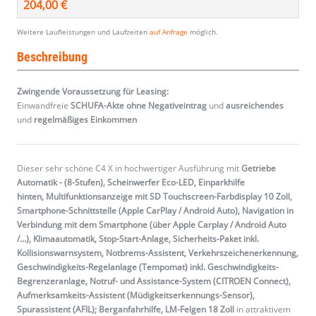
204,00 €
Weitere Laufleistungen und Laufzeiten
auf Anfrage
möglich.
Beschreibung
Zwingende Voraussetzung für Leasing:
Einwandfreie
SCHUFA-Akte ohne Negativeintrag
und
ausreichendes
und
regelmäßiges
Einkommen
Dieser sehr schöne C4 X in hochwertiger Ausführung mit
Getriebe
Automatik - (8-Stufen), Scheinwerfer Eco-LED, Einparkhilfe
hinten, Multifunktionsanzeige mit SD Touchscreen-Farbdisplay 10 Zoll,
Smartphone-Schnittstelle (Apple CarPlay / Android Auto), Navigation in
Verbindung mit dem Smartphone (über Apple Carplay / Android Auto
/...), Klimaautomatik, Stop-Start-Anlage, Sicherheits-Paket inkl.
Kollisionswarnsystem, Notbrems-Assistent, Verkehrszeichenerkennung,
Geschwindigkeits-Regelanlage (Tempomat) inkl. Geschwindigkeits-
Begrenzeranlage, Notruf- und Assistance-System (CITROEN Connect),
Aufmerksamkeits-Assistent (Müdigkeitserkennungs-Sensor),
Spurassistent (AFIL); Berganfahrhilfe, LM-Felgen 18 Zoll
in attraktivem