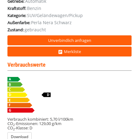
Automatik
Getriebe:
Temp
Temp
Temp
Benzin
Kraftstoff:
18Z
18Z
18Z
SUV/Geländewagen/Pickup
Kategorie:
Perla Nera Schwarz
Außenfarbe:
gebraucht
Zustand:
Unverbindlich anfragen
Merkliste
Verbrauchswerte
Verbrauch kombiniert:
5,70 l/100km
CO
-Emissionen:
129,00 g/km
2
CO
-Klasse:
D
2
Download