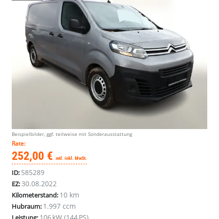
Citroën
Citroën
Citroën
Citroën
Citroën
Citroën
Citroën
Citroën
Citroën
Citroën
Citroën
Beispielbilder, ggf. teilweise mit Sonderausstattung
Jumpy
Jumpy
Jumpy
Jumpy
Jumpy
Jumpy
Jumpy
Jumpy
Jumpy
Jumpy
Jumpy
Rate:
Kastenwagen
Kastenwagen
Kastenwagen
Kastenwagen
Kastenwagen
Kastenwagen
Kastenwagen
Kastenwagen
Kastenwagen
Kastenwagen
Kastenwagen
252,00 €
mtl. inkl. MwSt.
145
145
145
145
145
145
145
145
145
145
145
585289
ID:
Club
Club
Club
Club
Club
Club
Club
Club
Club
Club
Club
M
M
M
M
M
M
M
M
M
M
M
30.08.2022
EZ:
PDC
PDC
PDC
PDC
PDC
PDC
PDC
PDC
PDC
PDC
PDC
10 km
Kilometerstand:
E-
E-
E-
E-
E-
E-
E-
E-
E-
E-
E-
1.997 ccm
Hubraum:
Rad
Rad
Rad
Rad
Rad
Rad
Rad
Rad
Rad
Rad
Rad
106 kW (144 PS)
Leistung: