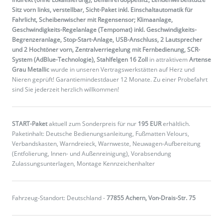
Sitz vorn links, verstellbar, Sicht-Paket inkl. Einschaltautomatik für
Fahrlicht, Scheibenwischer mit Regensensor; Klimaanlage,
Geschwindigkeits-Regelanlage (Tempomat) inkl. Geschwindigkeits-
Begrenzeranlage, Stop-Start-Anlage, USB-Anschluss, 2 Lautsprecher
und 2 Hochtöner vorn, Zentralverriegelung mit Fernbedienung, SCR-
System (AdBlue-Technologie), Stahlfelgen 16 Zoll
in attraktivem
Artense
Grau Metallic
wurde in unseren Vertragswerkstätten auf Herz und
Nieren geprüft! Garantiemindestdauer 12 Monate. Zu einer Probefahrt
sind Sie jederzeit herzlich willkommen!
START-Paket
aktuell zum Sonderpreis für nur
195 EUR
erhältlich.
Paketinhalt: Deutsche Bedienungsanleitung, Fußmatten Velours,
Verbandskasten, Warndreieck, Warnweste, Neuwagen-Aufbereitung
(Entfolierung, Innen- und Außenreinigung), Vorabsendung
Zulassungsunterlagen, Montage Kennzeichenhalter
Fahrzeug-Standort: Deutschland -
77855 Achern, Von-Drais-Str. 75