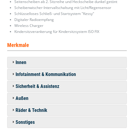
Seitenscheiben ab 2. Sitzreihe und Heckscheibe dunkel getönt
Scheibenwischer-Intervallschaltung mit Licht/Regensensor
Schlüsselloses Schließ- und Startsystem "Kessy"
Digitaler Radioempfang
Wireless Charger
Kindersitzverankerung für Kindersitzsystem ISO FIX
Merkmale
Innen
Infotainment & Kommunikation
Sicherheit & Assistenz
Außen
Räder & Technik
Sonstiges