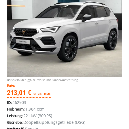
Beispielbilder, ggf. teilweise mit Sonderausstattung
Rate:
213,01 €
mtl. inkl. MwSt.
462903
ID:
1.984 ccm
Hubraum:
221 kW (300 PS)
Leistung:
Doppelkupplungsgetriebe (DSG)
Getriebe:
Benzin