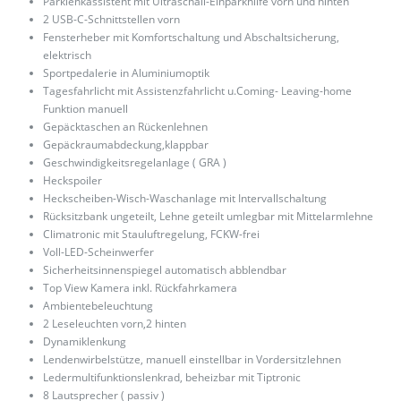
Parklenkassistent mit Ultraschall-Einparkhilfe vorn und hinten
2 USB-C-Schnittstellen vorn
Fensterheber mit Komfortschaltung und Abschaltsicherung,
elektrisch
Sportpedalerie in Aluminiumoptik
Tagesfahrlicht mit Assistenzfahrlicht u.Coming- Leaving-home
Funktion manuell
Gepäcktaschen an Rückenlehnen
Gepäckraumabdeckung,klappbar
Geschwindigkeitsregelanlage ( GRA )
Heckspoiler
Heckscheiben-Wisch-Waschanlage mit Intervallschaltung
Rücksitzbank ungeteilt, Lehne geteilt umlegbar mit Mittelarmlehne
Climatronic mit Stauluftregelung, FCKW-frei
Voll-LED-Scheinwerfer
Sicherheitsinnenspiegel automatisch abblendbar
Top View Kamera inkl. Rückfahrkamera
Ambientebeleuchtung
2 Leseleuchten vorn,2 hinten
Dynamiklenkung
Lendenwirbelstütze, manuell einstellbar in Vordersitzlehnen
Ledermultifunktionslenkrad, beheizbar mit Tiptronic
8 Lautsprecher ( passiv )