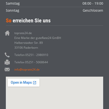
Samstag
08:00 - 19:00
Sonntag
Geschlossen
So
erreichen Sie uns
toprate24.de
Eine Marke der guteRate24 GmBH
Halberstädter Str. 89
33106 Paderborn
Telefon 05251 - 2986910
Telefax 05251 - 5068644
info@toprate24.de