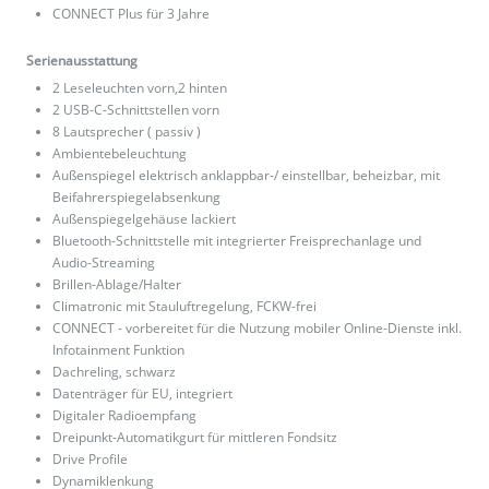
CONNECT Plus für 3 Jahre
Serienausstattung
2 Leseleuchten vorn,2 hinten
2 USB-C-Schnittstellen vorn
8 Lautsprecher ( passiv )
Ambientebeleuchtung
Außenspiegel elektrisch anklappbar-/ einstellbar, beheizbar, mit
Beifahrerspiegelabsenkung
Außenspiegelgehäuse lackiert
Bluetooth-Schnittstelle mit integrierter Freisprechanlage und
Audio-Streaming
Brillen-Ablage/Halter
Climatronic mit Stauluftregelung, FCKW-frei
CONNECT - vorbereitet für die Nutzung mobiler Online-Dienste inkl.
Infotainment Funktion
Dachreling, schwarz
Datenträger für EU, integriert
Digitaler Radioempfang
Dreipunkt-Automatikgurt für mittleren Fondsitz
Drive Profile
Dynamiklenkung