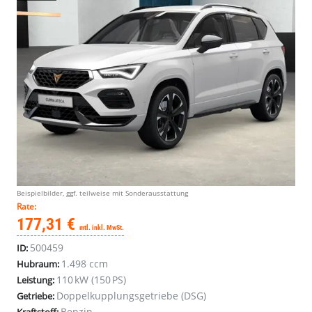
Beispielbilder, ggf. teilweise mit Sonderausstattung
Rate:
177,31 €
mtl. inkl. MwSt.
500459
ID:
1.498 ccm
Hubraum:
110 kW (150 PS)
Leistung:
Doppelkupplungsgetriebe (DSG)
Getriebe:
Benzin