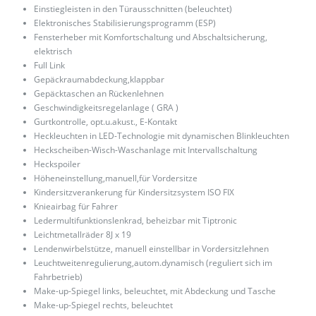
Einstiegleisten in den Türausschnitten (beleuchtet)
Elektronisches Stabilisierungsprogramm (ESP)
Fensterheber mit Komfortschaltung und Abschaltsicherung,
elektrisch
Full Link
Gepäckraumabdeckung,klappbar
Gepäcktaschen an Rückenlehnen
Geschwindigkeitsregelanlage ( GRA )
Gurtkontrolle, opt.u.akust., E-Kontakt
Heckleuchten in LED-Technologie mit dynamischen Blinkleuchten
Heckscheiben-Wisch-Waschanlage mit Intervallschaltung
Heckspoiler
Höheneinstellung,manuell,für Vordersitze
Kindersitzverankerung für Kindersitzsystem ISO FIX
Knieairbag für Fahrer
Ledermultifunktionslenkrad, beheizbar mit Tiptronic
Leichtmetallräder 8J x 19
Lendenwirbelstütze, manuell einstellbar in Vordersitzlehnen
Leuchtweitenregulierung,autom.dynamisch (reguliert sich im
Fahrbetrieb)
Make-up-Spiegel links, beleuchtet, mit Abdeckung und Tasche
Make-up-Spiegel rechts, beleuchtet