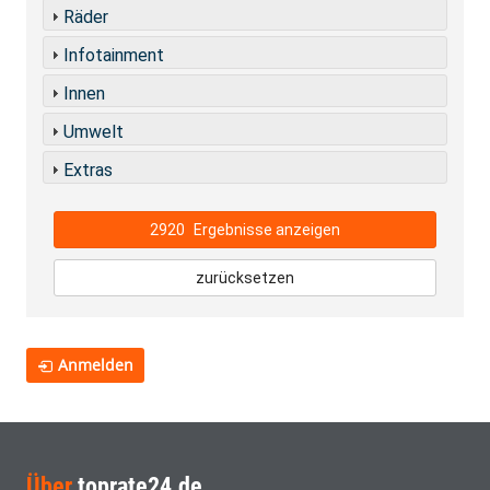
Räder
Infotainment
Innen
Umwelt
Extras
2920
Ergebnisse anzeigen
zurücksetzen
Anmelden
Über
toprate24.de