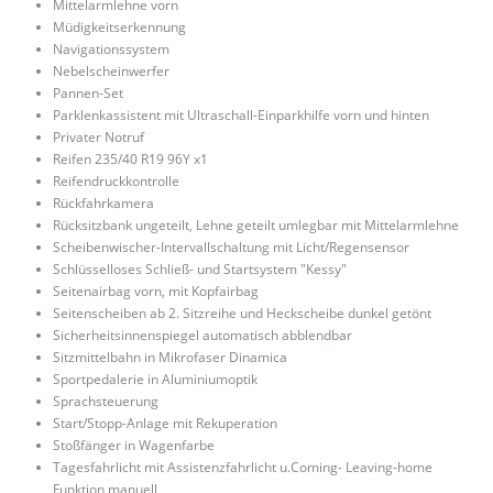
Mittelarmlehne vorn
Müdigkeitserkennung
Navigationssystem
Nebelscheinwerfer
Pannen-Set
Parklenkassistent mit Ultraschall-Einparkhilfe vorn und hinten
Privater Notruf
Reifen 235/40 R19 96Y x1
Reifendruckkontrolle
Rückfahrkamera
Rücksitzbank ungeteilt, Lehne geteilt umlegbar mit Mittelarmlehne
Scheibenwischer-Intervallschaltung mit Licht/Regensensor
Schlüsselloses Schließ- und Startsystem "Kessy"
Seitenairbag vorn, mit Kopfairbag
Seitenscheiben ab 2. Sitzreihe und Heckscheibe dunkel getönt
Sicherheitsinnenspiegel automatisch abblendbar
Sitzmittelbahn in Mikrofaser Dinamica
Sportpedalerie in Aluminiumoptik
Sprachsteuerung
Start/Stopp-Anlage mit Rekuperation
Stoßfänger in Wagenfarbe
Tagesfahrlicht mit Assistenzfahrlicht u.Coming- Leaving-home
Funktion manuell