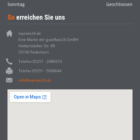
Sonntag
Geschlossen
So
erreichen Sie uns
toprate24.de
Eine Marke der guteRate24 GmBH
Halberstädter Str. 89
33106 Paderborn
Telefon 05251 - 2986910
Telefax 05251 - 5068644
info@toprate24.de