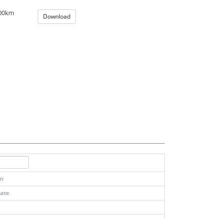
100km
Download
km
ate