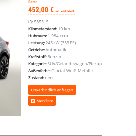
Rate:
452,00 €
mtl. inkl. MwSt.
585315
ID:
10 km
Kilometerstand:
1.984 ccm
Hubraum:
245 kW (333 PS)
Leistung:
Automatik
Getriebe:
Benzin
Kraftstoff:
SUV/Geländewagen/Pickup
Kategorie:
Glacial Weiß Metallic
Außenfarbe:
neu
Zustand:
Unverbindlich anfragen
Merkliste