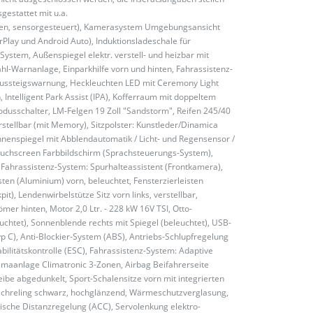
gestattet mit u.a.
iessen, sensorgesteuert), Kamerasystem Umgebungsansicht
arPlay und Android Auto), Induktionsladeschale für
stem, Außenspiegel elektr. verstell- und heizbar mit
l-Warnanlage, Einparkhilfe vorn und hinten, Fahrassistenz-
 Aussteigswarnung, Heckleuchten LED mit Ceremony Light
Intelligent Park Assist (IPA), Kofferraum mit doppeltem
odusschalter, LM-Felgen 19 Zoll "Sandstorm", Reifen 245/40
rstellbar (mit Memory), Sitzpolster: Kunstleder/Dinamica
Innenspiegel mit Abblendautomatik / Licht- und Regensensor /
ouchscreen Farbbildschirm (Sprachsteuerungs-System),
 Fahrassistenz-System: Spurhalteassistent (Frontkamera),
en (Aluminium) vorn, beleuchtet, Fensterzierleisten
it), Lendenwirbelstütze Sitz vorn links, verstellbar,
mer hinten, Motor 2,0 Ltr. - 228 kW 16V TSI, Otto-
euchtet), Sonnenblende rechts mit Spiegel (beleuchtet), USB-
Typ C), Anti-Blockier-System (ABS), Antriebs-Schlupfregelung
tabilitätskontrolle (ESC), Fahrassistenz-System: Adaptive
maanlage Climatronic 3-Zonen, Airbag Beifahrerseite
ibe abgedunkelt, Sport-Schalensitze vorn mit integrierten
 Dachreling schwarz, hochglänzend, Wärmeschutzverglasung,
tische Distanzregelung (ACC), Servolenkung elektro-