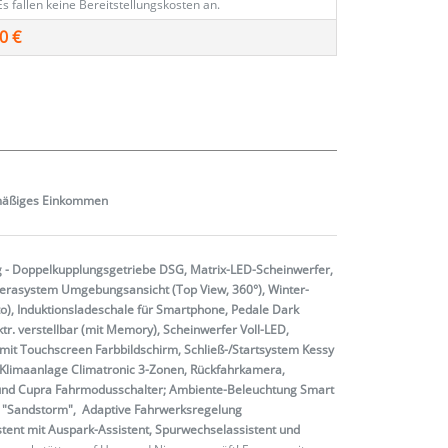
Es fallen keine Bereitstellungskosten an.
0 €
mäßiges
Einkommen
 - Doppelkupplungsgetriebe DSG, Matrix-LED-Scheinwerfer,
amerasystem Umgebungsansicht (Top View, 360°), Winter-
Auto), Induktionsladeschale für Smartphone, Pedale Dark
tr. verstellbar (mit Memory), Scheinwerfer Voll-LED,
mit Touchscreen Farbbildschirm, Schließ-/Startsystem Kessy
A), Klimaanlage Climatronic 3-Zonen, Rückfahrkamera,
ion und Cupra Fahrmodusschalter; Ambiente-Beleuchtung Smart
ll "Sandstorm", Adaptive Fahrwerksregelung
stent mit Auspark-Assistent, Spurwechselassistent und