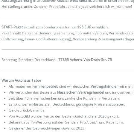
Aussteigswarnung
in attraktivem
Glacial Weiß Metallic
wurde in unseren Vertra
Herstellergarantie
. Zu einer Probefahrt sind Sie jederzeit herzlich willkommen!
START-Paket
aktuell zum Sonderpreis für nur
195 EUR
erhältlich.
Paketinhalt: Deutsche Bedienungsanleitung, Fußmatten Velours, Verbandskas
(Entfolierung, Innen- und Außenreinigung), Vorabsendung Zulassungsunterlag
Fahrzeug-Standort: Deutschland -
77855 Achern, Von-Drais-Str. 75
Warum Autohaus Tabor
Als moderner
Familienbetrieb
sind wir deutscher
Vertragshändler
mit mehr
Wir verbinden das Beste aus
klassischem Vertragshandel
und innovativem
Seit über 40 Jahren schenken uns zahlreiche Kunden ihr Vertrauen!
Es ist unser erklärtes Ziel, Deutschlands günstigste Preise anzubieten.
Geld-zurück-Garantie
Von AutoBild wurden wir zu den besten Autohändlern 2020 gekürt.
Bekannt aus TV-Werbung auf den Sendern Pro7, Sat.1 und Kabel Eins.
Gewinner des Gebrauchtwagen-Awards 2023.