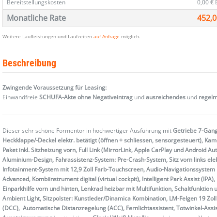
Bereitstellungskosten
0,00 €
Monatliche Rate
452,0
Weitere Laufleistungen und Laufzeiten
auf Anfrage
möglich.
Beschreibung
Zwingende Voraussetzung für Leasing:
Einwandfreie
SCHUFA-Akte ohne Negativeintrag
und
ausreichendes
und
regel
Dieser sehr schöne Formentor in hochwertiger Ausführung mit
Getriebe 7-Gang
Heckklappe/-Deckel elektr. betätigt (öffnen + schliessen, sensorgesteuert), K
Paket inkl. Sitzheizung vorn, Full Link (MirrorLink, Apple CarPlay und Android 
Aluminium-Design, Fahrassistenz-System: Pre-Crash-System, Sitz vorn links elek
Infotainment-System mit 12,9 Zoll Farb-Touchscreen, Audio-Navigationssystem 
Advanced, Kombiinstrument digital (virtual cockpit), Intelligent Park Assist (IP
Einparkhilfe vorn und hinten, Lenkrad heizbar mit Multifunktion, Schaltfunkt
Ambient Light, Sitzpolster: Kunstleder/Dinamica Kombination, LM-Felgen 19 Zo
(DCC), Automatische Distanzregelung (ACC), Fernlichtassistent, Totwinkel-Assi