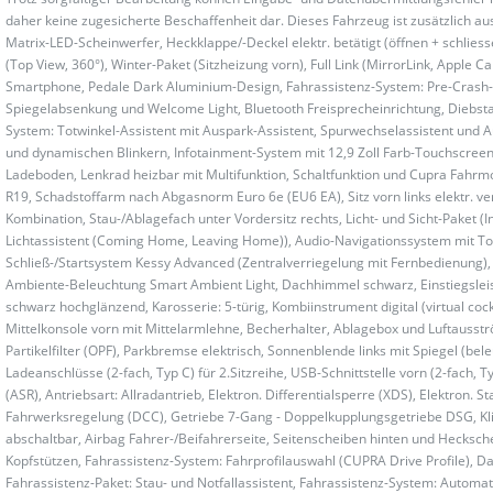
daher keine zugesicherte Beschaffenheit dar. Dieses Fahrzeug ist zusätzlich aus
Matrix-LED-Scheinwerfer, Heckklappe/-Deckel elektr. betätigt (öffnen + schl
(Top View, 360°), Winter-Paket (Sitzheizung vorn), Full Link (MirrorLink, Apple C
Smartphone, Pedale Dark Aluminium-Design, Fahrassistenz-System: Pre-Crash-Sy
Spiegelabsenkung und Welcome Light, Bluetooth Freisprecheinrichtung, Diebstah
System: Totwinkel-Assistent mit Auspark-Assistent, Spurwechselassistent und
und dynamischen Blinkern, Infotainment-System mit 12,9 Zoll Farb-Touchscreen, 
Ladeboden, Lenkrad heizbar mit Multifunktion, Schaltfunktion und Cupra Fahrm
R19, Schadstoffarm nach Abgasnorm Euro 6e (EU6 EA), Sitz vorn links elektr. ve
Kombination, Stau-/Ablagefach unter Vordersitz rechts, Licht- und Sicht-Paket (
Lichtassistent (Coming Home, Leaving Home)), Audio-Navigationssystem mit T
Schließ-/Startsystem Kessy Advanced (Zentralverriegelung mit Fernbedienung),
Ambiente-Beleuchtung Smart Ambient Light, Dachhimmel schwarz, Einstiegsleist
schwarz hochglänzend, Karosserie: 5-türig, Kombiinstrument digital (virtual cockp
Mittelkonsole vorn mit Mittelarmlehne, Becherhalter, Ablagebox und Luftausströ
Partikelfilter (OPF), Parkbremse elektrisch, Sonnenblende links mit Spiegel (bel
Ladeanschlüsse (2-fach, Typ C) für 2.Sitzreihe, USB-Schnittstelle vorn (2-fach, 
(ASR), Antriebsart: Allradantrieb, Elektron. Differentialsperre (XDS), Elektron. S
Fahrwerksregelung (DCC), Getriebe 7-Gang - Doppelkupplungsgetriebe DSG, Kli
abschaltbar, Airbag Fahrer-/Beifahrerseite, Seitenscheiben hinten und Hecksche
Kopfstützen, Fahrassistenz-System: Fahrprofilauswahl (CUPRA Drive Profile),
Fahrassistenz-Paket: Stau- und Notfallassistent, Fahrassistenz-System: Automa