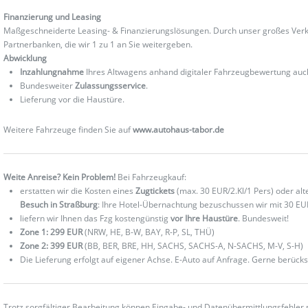
Finanzierung und Leasing
Maßgeschneiderte Leasing- & Finanzierungslösungen. Durch unser großes Verka
Partnerbanken, die wir 1 zu 1 an Sie weitergeben.
Abwicklung
Inzahlungnahme
Ihres Altwagens anhand digitaler Fahrzeugbewertung au
Bundesweiter
Zulassungsservice
.
Lieferung vor die Haustüre.
Weitere Fahrzeuge finden Sie auf
www.autohaus-tabor.de
Weite Anreise? Kein Problem!
Bei Fahrzeugkauf:
erstatten wir die Kosten eines
Zugtickets
(max. 30 EUR/2.Kl/1 Pers) oder al
Besuch in Straßburg
: Ihre Hotel-Übernachtung bezuschussen wir mit 30 EU
liefern wir Ihnen das Fzg kostengünstig
vor Ihre Haustüre
. Bundesweit!
Zone 1: 299 EUR
(NRW, HE, B-W, BAY, R-P, SL, THÜ)
Zone 2: 399 EUR
(BB, BER, BRE, HH, SACHS, SACHS-A, N-SACHS, M-V, S-H)
Die Lieferung erfolgt auf eigener Achse. E-Auto auf Anfrage. Gerne berücks
Trotz sorgfältiger Bearbeitung können Eingabe- und Datenübermittlungsfehler 