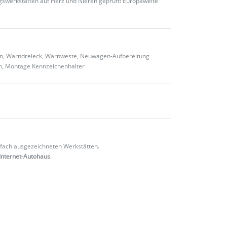
gswerkstätten auf Herz und Nieren geprüft! Europaweite
ten, Warndreieck, Warnweste, Neuwagen-Aufbereitung
en, Montage Kennzeichenhalter
fach ausgezeichneten Werkstätten.
Internet-Autohaus
.