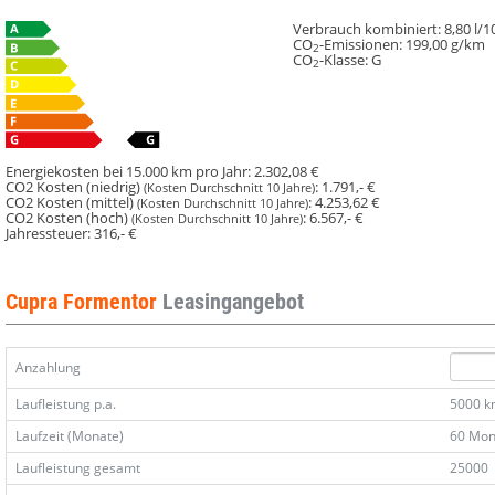
2.0
2.0
2.0
2.0
TSI
TSI
TSI
TSI
Verbrauch kombiniert:
8,80 l/
CO
-Emissionen:
199,00 g/km
333
333
333
333
2
CO
-Klasse:
G
2
IntelliD
IntelliD
IntelliD
IntelliD
Matrix
Matrix
Matrix
Matrix
Memory
Memory
Memory
Memory
Energiekosten bei 15.000 km pro Jahr:
2.302,08 €
CO2 Kosten (niedrig)
:
1.791,- €
(Kosten Durchschnitt 10 Jahre)
CO2 Kosten (mittel)
:
4.253,62 €
(Kosten Durchschnitt 10 Jahre)
CO2 Kosten (hoch)
:
6.567,- €
(Kosten Durchschnitt 10 Jahre)
Jahressteuer:
316,- €
Cupra Formentor
Leasingangebot
Anzahlung
Laufleistung p.a.
5000 
Laufzeit (Monate)
60 Mon
Laufleistung gesamt
25000