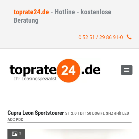
toprate24.de
- Hotline - kostenlose
Beratung
0 52 51 / 29 86 91-0
Cupra Leon Sportstourer
ST 2.0 TDI 150 DSG FL SHZ eHk LED
ACC PDC
5