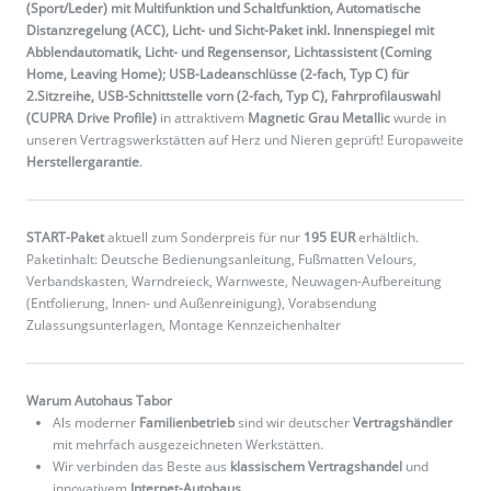
(Sport/Leder) mit Multifunktion und Schaltfunktion, Automatische
Distanzregelung (ACC), Licht- und Sicht-Paket inkl. Innenspiegel mit
Abblendautomatik, Licht- und Regensensor, Lichtassistent (Coming
Home, Leaving Home); USB-Ladeanschlüsse (2-fach, Typ C) für
2.Sitzreihe, USB-Schnittstelle vorn (2-fach, Typ C), Fahrprofilauswahl
(CUPRA Drive Profile)
in attraktivem
Magnetic Grau Metallic
wurde in
unseren Vertragswerkstätten auf Herz und Nieren geprüft! Europaweite
Herstellergarantie
.
START-Paket
aktuell zum Sonderpreis für nur
195 EUR
erhältlich.
Paketinhalt: Deutsche Bedienungsanleitung, Fußmatten Velours,
Verbandskasten, Warndreieck, Warnweste, Neuwagen-Aufbereitung
(Entfolierung, Innen- und Außenreinigung), Vorabsendung
Zulassungsunterlagen, Montage Kennzeichenhalter
Warum Autohaus Tabor
Als moderner
Familienbetrieb
sind wir deutscher
Vertragshändler
mit mehrfach ausgezeichneten Werkstätten.
Wir verbinden das Beste aus
klassischem Vertragshandel
und
innovativem
Internet-Autohaus
.