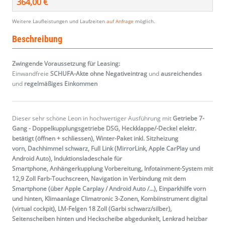
364,00 €
Weitere Laufleistungen und Laufzeiten
auf Anfrage
möglich.
Beschreibung
Zwingende Voraussetzung für Leasing:
Einwandfreie
SCHUFA-Akte ohne Negativeintrag
und
ausreichendes
und
regelmäßiges
Einkommen
Dieser sehr schöne Leon in hochwertiger Ausführung mit
Getriebe 7-
Gang - Doppelkupplungsgetriebe DSG, Heckklappe/-Deckel elektr.
betätigt (öffnen + schliessen), Winter-Paket inkl. Sitzheizung
vorn, Dachhimmel schwarz, Full Link (MirrorLink, Apple CarPlay und
Android Auto), Induktionsladeschale für
Smartphone, Anhängerkupplung Vorbereitung, Infotainment-System mit
12,9 Zoll Farb-Touchscreen, Navigation in Verbindung mit dem
Smartphone (über Apple Carplay / Android Auto /...), Einparkhilfe vorn
und hinten, Klimaanlage Climatronic 3-Zonen, Kombiinstrument digital
(virtual cockpit), LM-Felgen 18 Zoll (Garbi schwarz/silber),
Seitenscheiben hinten und Heckscheibe abgedunkelt, Lenkrad heizbar