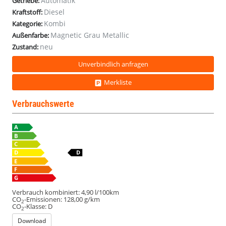
Automatik
Getriebe:
SHZ
SHZ
SHZ
SHZ
Diesel
Kraftstoff:
eHk
eHk
eHk
eHk
Kombi
Kategorie:
LED
LED
LED
LED
Magnetic Grau Metallic
ACC
ACC
ACC
ACC
Außenfarbe:
PDC
PDC
PDC
PDC
neu
Zustand:
Unverbindlich anfragen
Merkliste
Verbrauchswerte
Verbrauch kombiniert:
4,90 l/100km
CO
-Emissionen:
128,00 g/km
2
CO
-Klasse:
D
2
Download