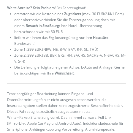
Weite Anreise? Kein Problem!
Bei Fahrzeugkauf:
erstatten wir die Kosten eines
Zugtickets
(max. 30 EUR/2.Kl/1 Pers)
oder alternativ verbinden Sie die Fahrzeugabholung doch mit
einem
Besuch in Straßburg
: Ihre Hotel-Übernachtung
bezuschussen wir mit 30 EUR
liefern wir Ihnen das Fzg kostengünstig
vor Ihre Haustüre
.
Bundesweit!
Zone 1: 299 EUR
(NRW, HE, B-W, BAY, R-P, SL, THÜ)
Zone 2: 399 EUR
(BB, BER, BRE, HH, SACHS, SACHS-A, N-SACHS, M-
V, S-H)
Die Lieferung erfolgt auf eigener Achse. E-Auto auf Anfrage. Gerne
berücksichtigen wir Ihre
Wunschzeit
.
Trotz sorgfältiger Bearbeitung können Eingabe- und
Datenübermittlungsfehler nicht ausgeschlossen werden, die
Inseratsangaben stellen daher keine zugesicherte Beschaffenheit dar.
Dieses Fahrzeug ist zusätzlich ausgestattet mit u.a.
Winter-Paket (Sitzheizung vorn), Dachhimmel schwarz, Full Link
(MirrorLink, Apple CarPlay und Android Auto), Induktionsladeschale für
Smartphone, Anhängerkupplung Vorbereitung, Aluminiumpedale,