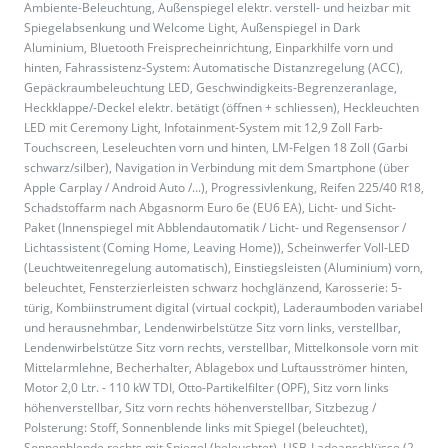
Ambiente-Beleuchtung, Außenspiegel elektr. verstell- und heizbar mit
Spiegelabsenkung und Welcome Light, Außenspiegel in Dark
Aluminium, Bluetooth Freisprecheinrichtung, Einparkhilfe vorn und
hinten, Fahrassistenz-System: Automatische Distanzregelung (ACC),
Gepäckraumbeleuchtung LED, Geschwindigkeits-Begrenzeranlage,
Heckklappe/-Deckel elektr. betätigt (öffnen + schliessen), Heckleuchten
LED mit Ceremony Light, Infotainment-System mit 12,9 Zoll Farb-
Touchscreen, Leseleuchten vorn und hinten, LM-Felgen 18 Zoll (Garbi
schwarz/silber), Navigation in Verbindung mit dem Smartphone (über
Apple Carplay / Android Auto /...), Progressivlenkung, Reifen 225/40 R18,
Schadstoffarm nach Abgasnorm Euro 6e (EU6 EA), Licht- und Sicht-
Paket (Innenspiegel mit Abblendautomatik / Licht- und Regensensor /
Lichtassistent (Coming Home, Leaving Home)), Scheinwerfer Voll-LED
(Leuchtweitenregelung automatisch), Einstiegsleisten (Aluminium) vorn,
beleuchtet, Fensterzierleisten schwarz hochglänzend, Karosserie: 5-
türig, Kombiinstrument digital (virtual cockpit), Laderaumboden variabel
und herausnehmbar, Lendenwirbelstütze Sitz vorn links, verstellbar,
Lendenwirbelstütze Sitz vorn rechts, verstellbar, Mittelkonsole vorn mit
Mittelarmlehne, Becherhalter, Ablagebox und Luftausströmer hinten,
Motor 2,0 Ltr. - 110 kW TDI, Otto-Partikelfilter (OPF), Sitz vorn links
höhenverstellbar, Sitz vorn rechts höhenverstellbar, Sitzbezug /
Polsterung: Stoff, Sonnenblende links mit Spiegel (beleuchtet),
Sonnenblende rechts mit Spiegel (beleuchtet), USB-Ladeanschlüsse (2-