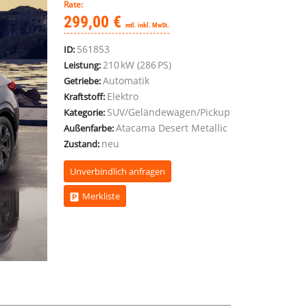
Rate:
299,00 €
mtl. inkl. MwSt.
561853
ID:
210 kW (286 PS)
Leistung:
Automatik
Getriebe:
Elektro
Kraftstoff:
SUV/Geländewagen/Pickup
Kategorie:
Atacama Desert Metallic
Außenfarbe:
neu
Zustand:
Unverbindlich anfragen
Merkliste