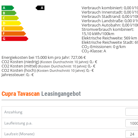
PS
PS
77
77
Verbrauch kombiniert:
0,00 l/
Verbrauch Innenstadt:
0,00 l/
kWh
kWh
Verbrauch Stadtrand:
0,00 l/1
#Ganzjahresreifen
#Ganzjahresreifen
Verbrauch Landstraße:
0,00 l/
Verbrauch Autobahn:
0,00 l/1
#Einparkhilfe
#Einparkhilfe
Stromverbrauch kombiniert:
15,10 kWh/100km
Elektrische Reichweite:
569 km
Elektrische Reichweite Stadt:
6
CO
-Emissionen:
0 g/km
2
CO
-Klasse:
A
2
Energiekosten bei 15.000 km pro Jahr:
727,06 €
CO2 Kosten (niedrig)
:
0,- €
(Kosten Durchschnitt 10 Jahre)
CO2 Kosten (mittel)
:
0,- €
(Kosten Durchschnitt 10 Jahre)
CO2 Kosten (hoch)
:
0,- €
(Kosten Durchschnitt 10 Jahre)
Jahressteuer:
0,- €
Cupra Tavascan
Leasingangebot
Anzahlung
Laufleistung p.a.
Laufzeit (Monate)