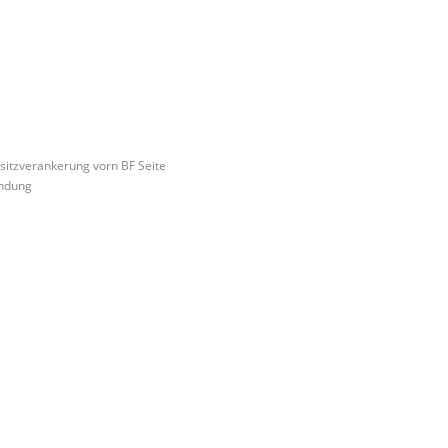
rsitzverankerung vorn BF Seite
indung