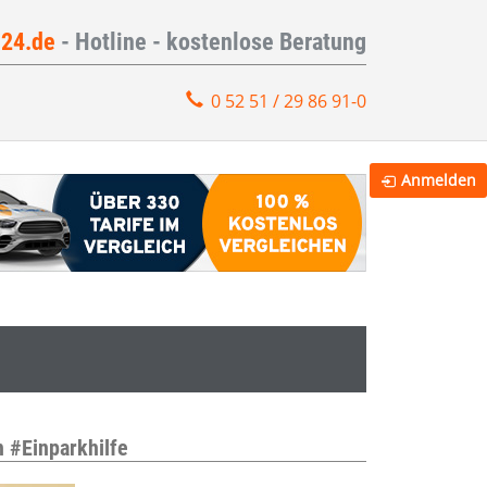
e24.de
- Hotline - kostenlose Beratung
0 52 51 / 29 86 91-0
Anmelden
 #Einparkhilfe