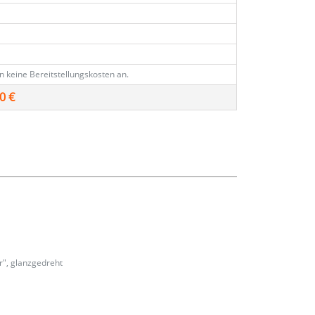
€
en keine Bereitstellungskosten an.
0 €
r", glanzgedreht