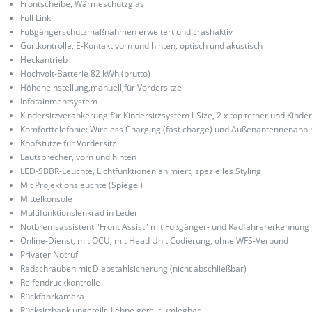
Frontscheibe, Wärmeschutzglas
Full Link
Fußgängerschutzmaßnahmen erweitert und crashaktiv
Gurtkontrolle, E-Kontakt vorn und hinten, optisch und akustisch
Heckantrieb
Hochvolt-Batterie 82 kWh (brutto)
Höheneinstellung,manuell,für Vordersitze
Infotainmentsystem
Kindersitzverankerung für Kindersitzsystem I-Size, 2 x top tether und Kinde
Komforttelefonie: Wireless Charging (fast charge) und Außenantennenanb
Kopfstütze für Vordersitz
Lautsprecher, vorn und hinten
LED-SBBR-Leuchte, Lichtfunktionen animiert, spezielles Styling
Mit Projektionsleuchte (Spiegel)
Mittelkonsole
Multifunktionslenkrad in Leder
Notbremsassistent "Front Assist" mit Fußgänger- und Radfahrererkennung
Online-Dienst, mit OCU, mit Head Unit Codierung, ohne WFS-Verbund
Privater Notruf
Radschrauben mit Diebstahlsicherung (nicht abschließbar)
Reifendruckkontrolle
Rückfahrkamera
Rücksitzbank ungeteilt, Lehne geteilt umlegbar