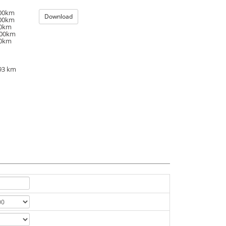
100km
Download
100km
00km
100km
00km
93 km