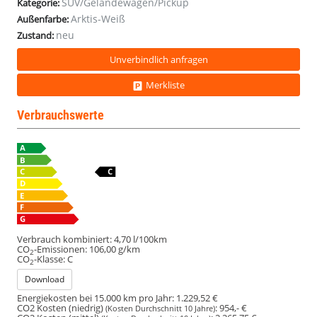
SUV/Geländewagen/Pickup
Kategorie:
Arktis-Weiß
Außenfarbe:
neu
Zustand:
Unverbindlich anfragen
Merkliste
Verbrauchswerte
Verbrauch kombiniert:
4,70 l/100km
CO
-Emissionen:
106,00 g/km
2
CO
-Klasse:
C
2
Download
Energiekosten bei 15.000 km pro Jahr:
1.229,52 €
CO2 Kosten (niedrig)
:
954,- €
(Kosten Durchschnitt 10 Jahre)