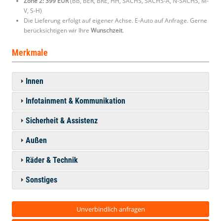
Zone 2: 399 EUR
(BB, BER, BRE, HH, SACHS, SACHS-A, N-SACHS, M-
V, S-H)
Die Lieferung erfolgt auf eigener Achse. E-Auto auf Anfrage. Gerne
berücksichtigen wir Ihre
Wunschzeit
.
Merkmale
Innen
Infotainment & Kommunikation
Sicherheit & Assistenz
Außen
Räder & Technik
Sonstiges
Unverbindlich anfragen