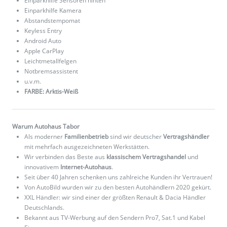
Einparkhilfe Sensoren hinten
Einparkhilfe Kamera
Abstandstempomat
Keyless Entry
Android Auto
Apple CarPlay
Leichtmetallfelgen
Notbremsassistent
u.v.m.
FARBE: Arktis-Weiß
Warum Autohaus Tabor
Als moderner
Familienbetrieb
sind wir deutscher
Vertragshändler
mit mehrfach ausgezeichneten Werkstätten.
Wir verbinden das Beste aus
klassischem Vertragshandel
und
innovativem
Internet-Autohaus
.
Seit über 40 Jahren schenken uns zahlreiche Kunden ihr Vertrauen!
Von AutoBild wurden wir zu den besten Autohändlern 2020 gekürt.
XXL Händler: wir sind einer der größten Renault & Dacia Händler
Deutschlands.
Bekannt aus TV-Werbung auf den Sendern Pro7, Sat.1 und Kabel