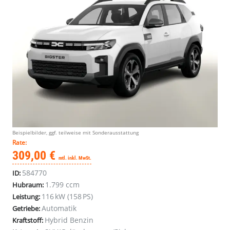
Beispielbilder, ggf. teilweise mit Sonderausstattung
Rate:
309,00 €
mtl. inkl. MwSt.
584770
ID:
1.799 ccm
Hubraum:
116 kW (158 PS)
Leistung:
Automatik
Getriebe:
Hybrid Benzin
Kraftstoff: