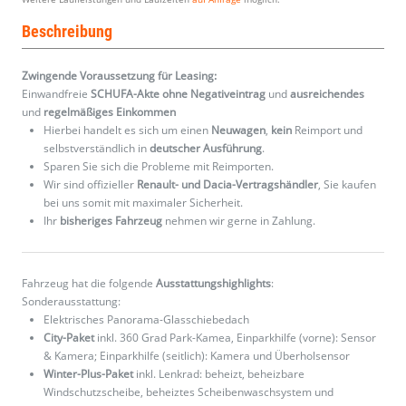
Beschreibung
Zwingende Voraussetzung für Leasing:
Einwandfreie
SCHUFA-Akte ohne Negativeintrag
und
ausreichendes
und
regelmäßiges
Einkommen
Hierbei handelt es sich um einen
Neuwagen
,
kein
Reimport und
selbstverständlich in
deutscher Ausführung
.
Sparen Sie sich die Probleme mit Reimporten.
Wir sind offizieller
Renault- und Dacia-Vertragshändler
, Sie kaufen
bei uns somit mit maximaler Sicherheit.
Ihr
bisheriges Fahrzeug
nehmen wir gerne in Zahlung.
Fahrzeug hat die folgende
Ausstattungshighlights
:
Sonderausstattung:
Elektrisches Panorama-Glasschiebedach
City-Paket
inkl. 360 Grad Park-Kamea, Einparkhilfe (vorne): Sensor
& Kamera; Einparkhilfe (seitlich): Kamera und Überholsensor
Winter-Plus-Paket
inkl. Lenkrad: beheizt, beheizbare
Windschutzscheibe, beheiztes Scheibenwaschsystem und