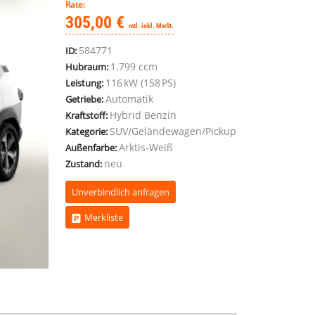
Rate:
305,00 €
mtl. inkl. MwSt.
584771
ID:
1.799 ccm
Hubraum:
116 kW (158 PS)
Leistung:
Automatik
Getriebe:
Hybrid Benzin
Kraftstoff:
SUV/Geländewagen/Pickup
Kategorie:
Arktis-Weiß
Außenfarbe:
neu
Zustand:
Unverbindlich anfragen
Merkliste