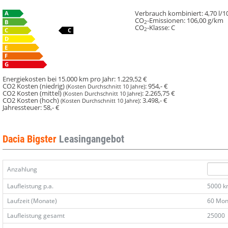
Verbrauch kombiniert:
4,70 l/
CO
-Emissionen:
106,00 g/km
2
CO
-Klasse:
C
2
Energiekosten bei 15.000 km pro Jahr:
1.229,52 €
CO2 Kosten (niedrig)
:
954,- €
(Kosten Durchschnitt 10 Jahre)
CO2 Kosten (mittel)
:
2.265,75 €
(Kosten Durchschnitt 10 Jahre)
CO2 Kosten (hoch)
:
3.498,- €
(Kosten Durchschnitt 10 Jahre)
Jahressteuer:
58,- €
Dacia Bigster
Leasingangebot
Anzahlung
Laufleistung p.a.
5000 
Laufzeit (Monate)
60 Mon
Laufleistung gesamt
25000