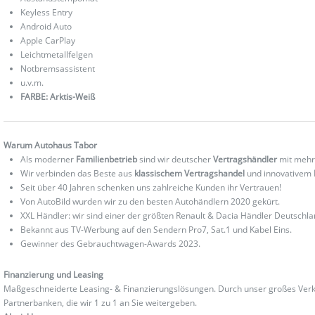
Keyless Entry
Android Auto
Apple CarPlay
Leichtmetallfelgen
Notbremsassistent
u.v.m.
FARBE: Arktis-Weiß
Warum Autohaus Tabor
Als moderner
Familienbetrieb
sind wir deutscher
Vertragshändler
mit mehr
Wir verbinden das Beste aus
klassischem Vertragshandel
und innovativem
Seit über 40 Jahren schenken uns zahlreiche Kunden ihr Vertrauen!
Von AutoBild wurden wir zu den besten Autohändlern 2020 gekürt.
XXL Händler: wir sind einer der größten Renault & Dacia Händler Deutschla
Bekannt aus TV-Werbung auf den Sendern Pro7, Sat.1 und Kabel Eins.
Gewinner des Gebrauchtwagen-Awards 2023.
Finanzierung und Leasing
Maßgeschneiderte Leasing- & Finanzierungslösungen. Durch unser großes Verka
Partnerbanken, die wir 1 zu 1 an Sie weitergeben.