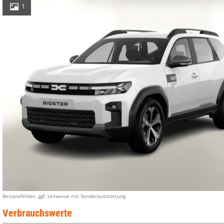
1
Beispielbilder, ggf. teilweise mit Sonderausstattung
Verbrauchswerte