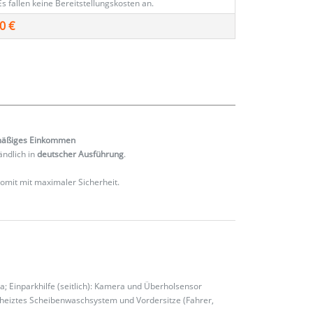
Es fallen keine Bereitstellungskosten an.
0 €
mäßiges
Einkommen
ändlich in
deutscher Ausführung
.
 somit mit maximaler Sicherheit.
a; Einparkhilfe (seitlich): Kamera und Überholsensor
eheiztes Scheibenwaschsystem und Vordersitze (Fahrer,