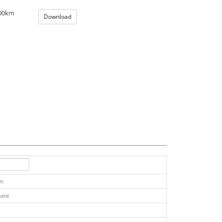
100km
Download
km
ate