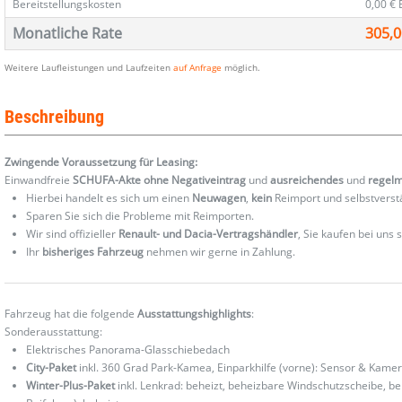
Bereitstellungskosten
0,00 €
Monatliche Rate
305,0
Weitere Laufleistungen und Laufzeiten
auf Anfrage
möglich.
Beschreibung
Zwingende Voraussetzung für Leasing:
Einwandfreie
SCHUFA-Akte ohne Negativeintrag
und
ausreichendes
und
regel
Hierbei handelt es sich um einen
Neuwagen
,
kein
Reimport und selbstverst
Sparen Sie sich die Probleme mit Reimporten.
Wir sind offizieller
Renault- und Dacia-Vertragshändler
, Sie kaufen bei uns
Ihr
bisheriges Fahrzeug
nehmen wir gerne in Zahlung.
Fahrzeug hat die folgende
Ausstattungshighlights
:
Sonderausstattung:
Elektrisches Panorama-Glasschiebedach
City-Paket
inkl. 360 Grad Park-Kamea, Einparkhilfe (vorne): Sensor & Kamer
Winter-Plus-Paket
inkl. Lenkrad: beheizt, beheizbare Windschutzscheibe, b