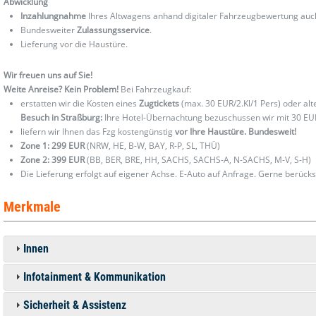
Abwicklung
Inzahlungnahme
Ihres Altwagens anhand digitaler Fahrzeugbewertung au
Bundesweiter
Zulassungsservice
.
Lieferung vor die Haustüre.
Wir freuen uns auf Sie!
Weite Anreise? Kein Problem!
Bei Fahrzeugkauf:
erstatten wir die Kosten eines
Zugtickets
(max. 30 EUR/2.Kl/1 Pers) oder al
Besuch in Straßburg:
Ihre Hotel-Übernachtung bezuschussen wir mit 30 EU
liefern wir Ihnen das Fzg kostengünstig
vor Ihre Haustüre. Bundesweit!
Zone 1: 299 EUR
(NRW, HE, B-W, BAY, R-P, SL, THÜ)
Zone 2: 399 EUR
(BB, BER, BRE, HH, SACHS, SACHS-A, N-SACHS, M-V, S-H)
Die Lieferung erfolgt auf eigener Achse. E-Auto auf Anfrage. Gerne berücks
Merkmale
Innen
Infotainment & Kommunikation
Sicherheit & Assistenz