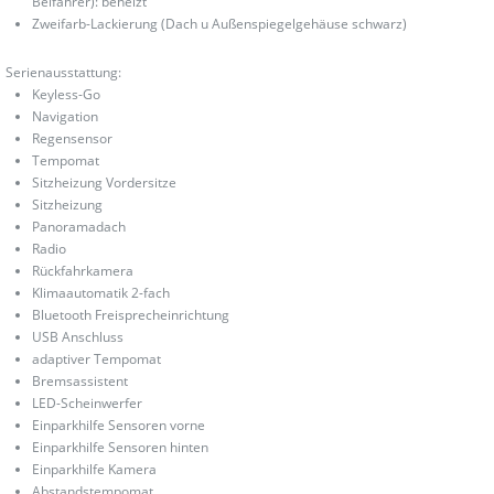
Beifahrer): beheizt
Zweifarb-Lackierung (Dach u Außenspiegelgehäuse schwarz)
Serienausstattung:
Keyless-Go
Navigation
Regensensor
Tempomat
Sitzheizung Vordersitze
Sitzheizung
Panoramadach
Radio
Rückfahrkamera
Klimaautomatik 2-fach
Bluetooth Freisprecheinrichtung
USB Anschluss
adaptiver Tempomat
Bremsassistent
LED-Scheinwerfer
Einparkhilfe Sensoren vorne
Einparkhilfe Sensoren hinten
Einparkhilfe Kamera
Abstandstempomat