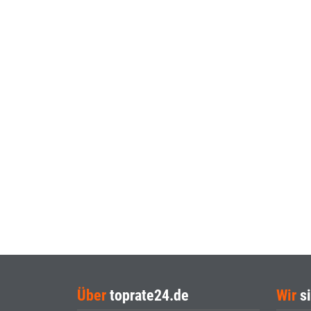
Über
toprate24.de
Wir
si