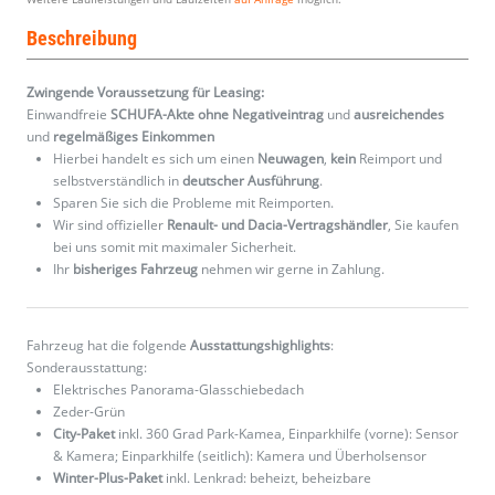
Beschreibung
Zwingende Voraussetzung für Leasing:
Einwandfreie
SCHUFA-Akte ohne Negativeintrag
und
ausreichendes
und
regelmäßiges
Einkommen
Hierbei handelt es sich um einen
Neuwagen
,
kein
Reimport und
selbstverständlich in
deutscher Ausführung
.
Sparen Sie sich die Probleme mit Reimporten.
Wir sind offizieller
Renault- und Dacia-Vertragshändler
, Sie kaufen
bei uns somit mit maximaler Sicherheit.
Ihr
bisheriges Fahrzeug
nehmen wir gerne in Zahlung.
Fahrzeug hat die folgende
Ausstattungshighlights
:
Sonderausstattung:
Elektrisches Panorama-Glasschiebedach
Zeder-Grün
City-Paket
inkl. 360 Grad Park-Kamea, Einparkhilfe (vorne): Sensor
& Kamera; Einparkhilfe (seitlich): Kamera und Überholsensor
Winter-Plus-Paket
inkl. Lenkrad: beheizt, beheizbare