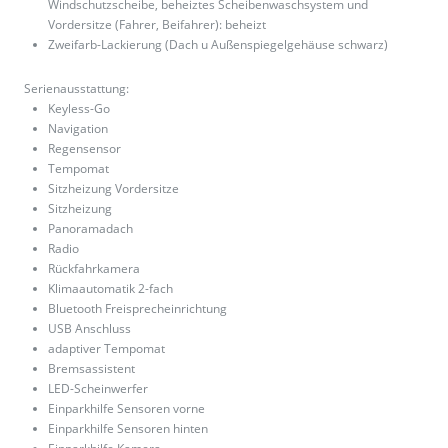
Windschutzscheibe, beheiztes Scheibenwaschsystem und
Vordersitze (Fahrer, Beifahrer): beheizt
Zweifarb-Lackierung (Dach u Außenspiegelgehäuse schwarz)
Serienausstattung:
Keyless-Go
Navigation
Regensensor
Tempomat
Sitzheizung Vordersitze
Sitzheizung
Panoramadach
Radio
Rückfahrkamera
Klimaautomatik 2-fach
Bluetooth Freisprecheinrichtung
USB Anschluss
adaptiver Tempomat
Bremsassistent
LED-Scheinwerfer
Einparkhilfe Sensoren vorne
Einparkhilfe Sensoren hinten