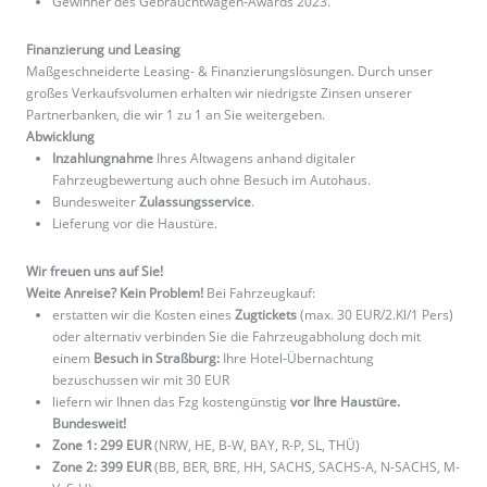
Gewinner des Gebrauchtwagen-Awards 2023.
Finanzierung und Leasing
Maßgeschneiderte Leasing- & Finanzierungslösungen. Durch unser
großes Verkaufsvolumen erhalten wir niedrigste Zinsen unserer
Partnerbanken, die wir 1 zu 1 an Sie weitergeben.
Abwicklung
Inzahlungnahme
Ihres Altwagens anhand digitaler
Fahrzeugbewertung auch ohne Besuch im Autohaus.
Bundesweiter
Zulassungsservice
.
Lieferung vor die Haustüre.
Wir freuen uns auf Sie!
Weite Anreise? Kein Problem!
Bei Fahrzeugkauf:
erstatten wir die Kosten eines
Zugtickets
(max. 30 EUR/2.Kl/1 Pers)
oder alternativ verbinden Sie die Fahrzeugabholung doch mit
einem
Besuch in Straßburg:
Ihre Hotel-Übernachtung
bezuschussen wir mit 30 EUR
liefern wir Ihnen das Fzg kostengünstig
vor Ihre Haustüre.
Bundesweit!
Zone 1: 299 EUR
(NRW, HE, B-W, BAY, R-P, SL, THÜ)
Zone 2: 399 EUR
(BB, BER, BRE, HH, SACHS, SACHS-A, N-SACHS, M-