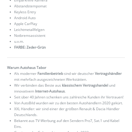
Einparkhilfe Kamera
Abstandstempomat
Keyless Entry
Android Auto
Apple CarPlay
Leichtmetallfelgen
Notbremsassistent
u.v.m.
FARBE: Zeder-Grün
Warum Autohaus Tabor
Als moderner
Familienbetrieb
sind wir deutscher
Vertragshändler
mit mehrfach ausgezeichneten Werkstätten.
Wir verbinden das Beste aus
klassischem Vertragshandel
und
innovativem
Internet-Autohaus
.
Seit über 40 Jahren schenken uns zahlreiche Kunden ihr Vertrauen!
Von AutoBild wurden wir zu den besten Autohändlern 2020 gekürt.
XXL Händler: wir sind einer der größten Renault & Dacia Händler
Deutschlands.
Bekannt aus TV-Werbung auf den Sendern Pro7, Sat.1 und Kabel
Eins.