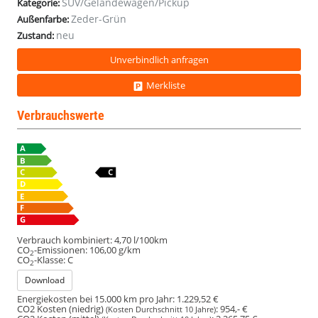
SUV/Geländewagen/Pickup
Kategorie:
Zeder-Grün
Außenfarbe:
neu
Zustand:
Unverbindlich anfragen
Merkliste
Verbrauchswerte
Verbrauch kombiniert:
4,70 l/100km
CO
-Emissionen:
106,00 g/km
2
CO
-Klasse:
C
2
Download
Energiekosten bei 15.000 km pro Jahr:
1.229,52 €
CO2 Kosten (niedrig)
:
954,- €
(Kosten Durchschnitt 10 Jahre)