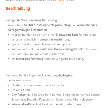
Beschreibung
Zwingende Voraussetzung für Leasing:
Einwandfreie
SCHUFA-Akte ohne Negativeintrag
und
ausreichendes
und
regelmäßiges
Einkommen
Hierbei handelt es sich um einen
Neuwagen
,
kein
Reimport und
selbstverständlich in
deutscher Ausführung
.
Sparen Sie sich die Probleme mit Reimporten.
Wir sind offizieller
Renault- und Dacia-Vertragshändler
, Sie kaufen
bei uns somit mit maximaler Sicherheit.
Ihr
bisheriges Fahrzeug
nehmen wir gerne in Zahlung.
Fahrzeug hat die folgende
Ausstattungshighlights
:
Sonderausstattung:
Elektrisches Panorama-Glasschiebedach
Dolomit-Grau
City-Paket
inkl. 360 Grad Park-Kamea, Einparkhilfe (vorne): Sensor
& Kamera; Einparkhilfe (seitlich): Kamera und Überholsensor
Winter-Plus-Paket
inkl. Lenkrad: beheizt, beheizbare