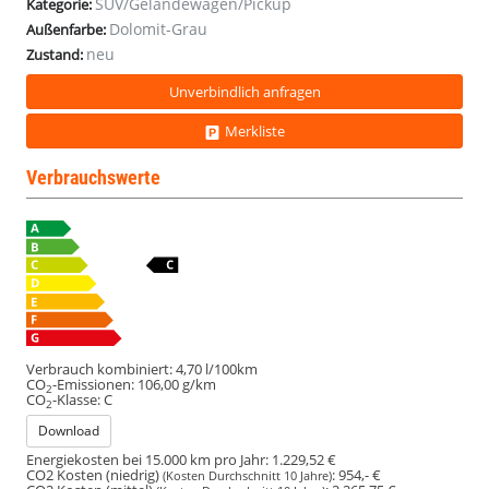
SUV/Geländewagen/Pickup
Kategorie:
Dolomit-Grau
Außenfarbe:
neu
Zustand:
Unverbindlich anfragen
Merkliste
Verbrauchswerte
Verbrauch kombiniert:
4,70 l/100km
CO
-Emissionen:
106,00 g/km
2
CO
-Klasse:
C
2
Download
Energiekosten bei 15.000 km pro Jahr:
1.229,52 €
CO2 Kosten (niedrig)
:
954,- €
(Kosten Durchschnitt 10 Jahre)