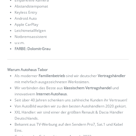
Einparkhilfe Kamera
Abstandstempomat
Keyless Entry
Android Auto
Apple CarPlay
Leichtmetallfelgen
Notbremsassistent
u.v.m.
FARBE: Dolomit-Grau
Warum Autohaus Tabor
Als moderner
Familienbetrieb
sind wir deutscher
Vertragshändler
mit mehrfach ausgezeichneten Werkstätten.
Wir verbinden das Beste aus
klassischem Vertragshandel
und
innovativem
Internet-Autohaus
.
Seit über 40 Jahren schenken uns zahlreiche Kunden ihr Vertrauen!
Von AutoBild wurden wir zu den besten Autohändlern 2020 gekürt.
XXL Händler: wir sind einer der größten Renault & Dacia Händler
Deutschlands.
Bekannt aus TV-Werbung auf den Sendern Pro7, Sat.1 und Kabel
Eins.