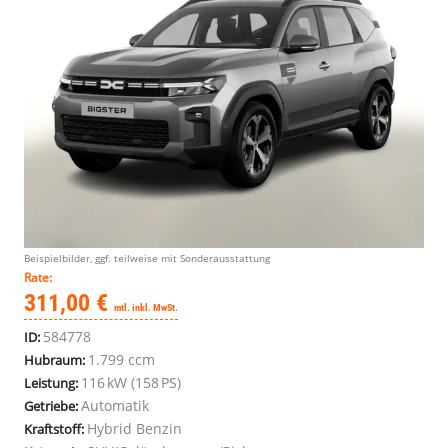
Beispielbilder, ggf. teilweise mit Sonderausstattung
Rate:
311,00 €
mtl. inkl. MwSt.
584778
ID:
1.799 ccm
Hubraum:
116 kW (158 PS)
Leistung:
Automatik
Getriebe:
Hybrid Benzin
Kraftstoff: