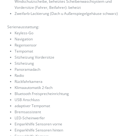
Windschutzscheibe, beheiztes Scheibenwaschsystem und
Vordersitze (Fahrer, Beifahrer): beheizt
Zweifarb-Lackierung (Dach u Außenspiegelgehäuse schwarz)
Serienausstattung:
Keyless-Go
Navigation
Regensensor
Tempomat
Sitzheizung Vordersitze
Sitzheizung
Panoramadach
Radio
Rückfahrkamera
Klimaautomatik 2-fach
Bluetooth Freisprecheinrichtung
USB Anschluss
adaptiver Tempomat
Bremsassistent
LED-Scheinwerfer
Einparkhilfe Sensoren vorne
Einparkhilfe Sensoren hinten