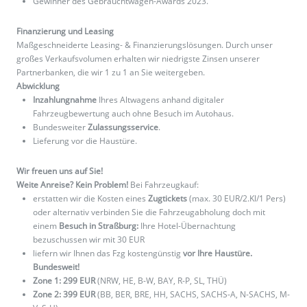
Gewinner des Gebrauchtwagen-Awards 2023.
Finanzierung und Leasing
Maßgeschneiderte Leasing- & Finanzierungslösungen. Durch unser
großes Verkaufsvolumen erhalten wir niedrigste Zinsen unserer
Partnerbanken, die wir 1 zu 1 an Sie weitergeben.
Abwicklung
Inzahlungnahme
Ihres Altwagens anhand digitaler
Fahrzeugbewertung auch ohne Besuch im Autohaus.
Bundesweiter
Zulassungsservice
.
Lieferung vor die Haustüre.
Wir freuen uns auf Sie!
Weite Anreise? Kein Problem!
Bei Fahrzeugkauf:
erstatten wir die Kosten eines
Zugtickets
(max. 30 EUR/2.Kl/1 Pers)
oder alternativ verbinden Sie die Fahrzeugabholung doch mit
einem
Besuch in Straßburg:
Ihre Hotel-Übernachtung
bezuschussen wir mit 30 EUR
liefern wir Ihnen das Fzg kostengünstig
vor Ihre Haustüre.
Bundesweit!
Zone 1: 299 EUR
(NRW, HE, B-W, BAY, R-P, SL, THÜ)
Zone 2: 399 EUR
(BB, BER, BRE, HH, SACHS, SACHS-A, N-SACHS, M-