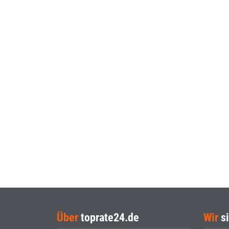
Über
toprate24.de
Wir
si