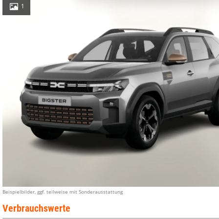
1
Beispielbilder, ggf. teilweise mit Sonderausstattung
Verbrauchswerte