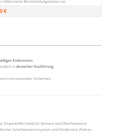
Es fallen keine Bereitstellungskosten an.
0 €
mäßiges
Einkommen
ändlich in
deutscher Ausführung
.
 somit mit maximaler Sicherheit.
a; Einparkhilfe (seitlich): Kamera und Überholsensor
eheiztes Scheibenwaschsystem und Vordersitze (Fahrer,