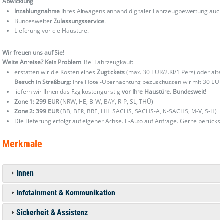
Abwicklung
Inzahlungnahme
Ihres Altwagens anhand digitaler Fahrzeugbewertung au
Bundesweiter
Zulassungsservice
.
Lieferung vor die Haustüre.
Wir freuen uns auf Sie!
Weite Anreise? Kein Problem!
Bei Fahrzeugkauf:
erstatten wir die Kosten eines
Zugtickets
(max. 30 EUR/2.Kl/1 Pers) oder al
Besuch in Straßburg:
Ihre Hotel-Übernachtung bezuschussen wir mit 30 EU
liefern wir Ihnen das Fzg kostengünstig
vor Ihre Haustüre. Bundesweit!
Zone 1: 299 EUR
(NRW, HE, B-W, BAY, R-P, SL, THÜ)
Zone 2: 399 EUR
(BB, BER, BRE, HH, SACHS, SACHS-A, N-SACHS, M-V, S-H)
Die Lieferung erfolgt auf eigener Achse. E-Auto auf Anfrage. Gerne berücks
Merkmale
Innen
Infotainment & Kommunikation
Sicherheit & Assistenz