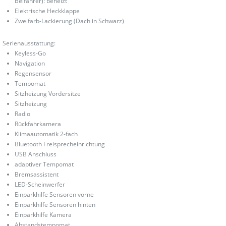
Beifahrer): beheizt
Elektrische Heckklappe
Zweifarb-Lackierung (Dach in Schwarz)
Serienausstattung:
Keyless-Go
Navigation
Regensensor
Tempomat
Sitzheizung Vordersitze
Sitzheizung
Radio
Rückfahrkamera
Klimaautomatik 2-fach
Bluetooth Freisprecheinrichtung
USB Anschluss
adaptiver Tempomat
Bremsassistent
LED-Scheinwerfer
Einparkhilfe Sensoren vorne
Einparkhilfe Sensoren hinten
Einparkhilfe Kamera
Abstandstempomat