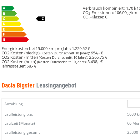
Verbrauch kombiniert:
4,70 l/
CO
-Emissionen:
106,00 g/km
2
CO
-Klasse:
C
2
Energiekosten bei 15.000 km pro Jahr:
1.229,52 €
CO2 Kosten (niedrig)
:
954,- €
(Kosten Durchschnitt 10 Jahre)
CO2 Kosten (mittel)
:
2.265,75 €
(Kosten Durchschnitt 10 Jahre)
CO2 Kosten (hoch)
:
3.498,- €
(Kosten Durchschnitt 10 Jahre)
Jahressteuer:
58,- €
Dacia Bigster
Leasingangebot
Anzahlung
Laufleistung p.a.
5000 
Laufzeit (Monate)
60 Mon
Laufleistung gesamt
25000