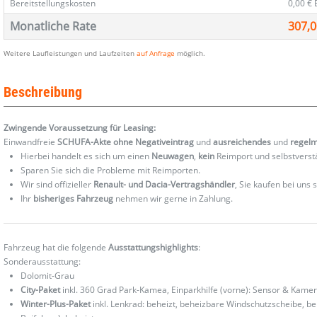
Bereitstellungskosten
0,00 €
Monatliche Rate
307,0
Weitere Laufleistungen und Laufzeiten
auf Anfrage
möglich.
Beschreibung
Zwingende Voraussetzung für Leasing:
Einwandfreie
SCHUFA-Akte ohne Negativeintrag
und
ausreichendes
und
regel
Hierbei handelt es sich um einen
Neuwagen
,
kein
Reimport und selbstverst
Sparen Sie sich die Probleme mit Reimporten.
Wir sind offizieller
Renault- und Dacia-Vertragshändler
, Sie kaufen bei uns
Ihr
bisheriges Fahrzeug
nehmen wir gerne in Zahlung.
Fahrzeug hat die folgende
Ausstattungshighlights
:
Sonderausstattung:
Dolomit-Grau
City-Paket
inkl. 360 Grad Park-Kamea, Einparkhilfe (vorne): Sensor & Kamer
Winter-Plus-Paket
inkl. Lenkrad: beheizt, beheizbare Windschutzscheibe, b