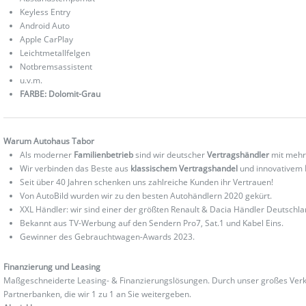
Keyless Entry
Android Auto
Apple CarPlay
Leichtmetallfelgen
Notbremsassistent
u.v.m.
FARBE: Dolomit-Grau
Warum Autohaus Tabor
Als moderner
Familienbetrieb
sind wir deutscher
Vertragshändler
mit mehr
Wir verbinden das Beste aus
klassischem Vertragshandel
und innovativem
Seit über 40 Jahren schenken uns zahlreiche Kunden ihr Vertrauen!
Von AutoBild wurden wir zu den besten Autohändlern 2020 gekürt.
XXL Händler: wir sind einer der größten Renault & Dacia Händler Deutschla
Bekannt aus TV-Werbung auf den Sendern Pro7, Sat.1 und Kabel Eins.
Gewinner des Gebrauchtwagen-Awards 2023.
Finanzierung und Leasing
Maßgeschneiderte Leasing- & Finanzierungslösungen. Durch unser großes Verka
Partnerbanken, die wir 1 zu 1 an Sie weitergeben.