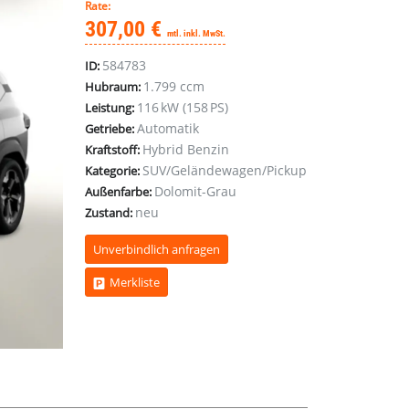
Rate:
307,00 €
mtl. inkl. MwSt.
584783
ID:
1.799 ccm
Hubraum:
116 kW (158 PS)
Leistung:
Automatik
Getriebe:
Hybrid Benzin
Kraftstoff:
SUV/Geländewagen/Pickup
Kategorie:
Dolomit-Grau
Außenfarbe:
neu
Zustand:
Unverbindlich anfragen
Merkliste