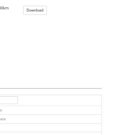
100km
Download
km
ate