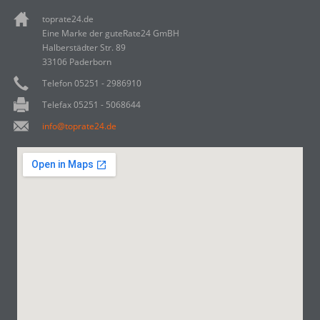
toprate24.de
Eine Marke der guteRate24 GmBH
Halberstädter Str. 89
33106 Paderborn
Telefon 05251 - 2986910
Telefax 05251 - 5068644
info@toprate24.de