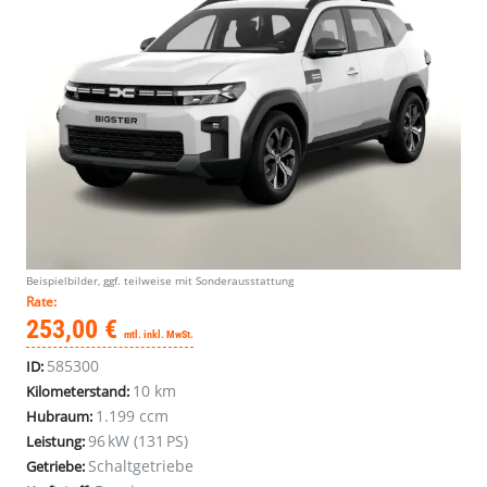
Beispielbilder, ggf. teilweise mit Sonderausstattung
Rate:
253,00 €
mtl. inkl. MwSt.
585300
ID:
10 km
Kilometerstand:
1.199 ccm
Hubraum:
96 kW (131 PS)
Leistung:
Schaltgetriebe
Getriebe: