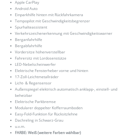
Apple CarPlay
Android Auto
Einparkhilfe hinten mit Rückfahrkamera
Tempopilot mit Geschwindigkeitsbegrenzer
Spurhalteassistent
Verkehrszeichenerkennung mit Geschwindigkeitswarner
Berganfahrhilfe
Bergabfahrhilfe
Vordersitze höhenverstellbar
Fahrersitz mit Lordosenstütze
LED-Nebelscheinwerfer
Elektrische Fensterheber vorne und hinten
17-Zoll-Leichtmetallräder
Licht- & Regensensor
Außenspiegel elektrisch automatisch anklapp-, einstell- und
beheizbar
Elektrische Parkbremse
Modularer doppelter Kofferraumboden
Easy-Fold-Funktion für Rücksitzlehne
Dachreling in Schwarz-Grau
u.v.m.
FARBE: Weiß (weitere Farben wählbar)