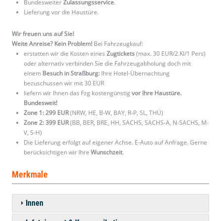
Bundesweiter
Zulassungsservice
.
Lieferung vor die Haustüre.
Wir freuen uns auf Sie!
Weite Anreise? Kein Problem!
Bei Fahrzeugkauf:
erstatten wir die Kosten eines
Zugtickets
(max. 30 EUR/2.Kl/1 Pers)
oder alternativ verbinden Sie die Fahrzeugabholung doch mit
einem
Besuch in Straßburg:
Ihre Hotel-Übernachtung
bezuschussen wir mit 30 EUR
liefern wir Ihnen das Fzg kostengünstig
vor Ihre Haustüre.
Bundesweit!
Zone 1: 299 EUR
(NRW, HE, B-W, BAY, R-P, SL, THÜ)
Zone 2: 399 EUR
(BB, BER, BRE, HH, SACHS, SACHS-A, N-SACHS, M-
V, S-H)
Die Lieferung erfolgt auf eigener Achse. E-Auto auf Anfrage. Gerne
berücksichtigen wir Ihre
Wunschzeit
.
Merkmale
Innen