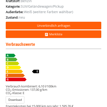
Benzin
Kraftstoff:
SUV/Geländewagen/Pickup
Kategorie:
Weiß (weitere Farben wählbar)
Außenfarbe:
neu
Zustand:
Unverbindlich anfragen
Merkliste
Verbrauchswerte
Verbrauch kombiniert:
6,10 l/100km
CO
-Emissionen:
137,00 g/km
2
CO
-Klasse:
E
2
Download
Energiekosten bei 15.000 km pro Jahr:
1.595,76 €