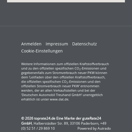
Anmelden
Impressum
Datenschutz
Cookie-Einstellungen
Weitere Informationen zum offiziellen Kraftstoffverbrauch
und zu den offiziellen spezifischen CO
-Emissionen und
2
gegebenenfalls zum Stromverbrauch neuer PKW können
dem 'Leitfaden über den offiziellen Kraftstoffverbrauch,
die offiziellen spezifischen CO
-Emissionen und den
2
offiziellen Stromverbrauch neuer PKW' entnommen
werden, der an allen Verkaufsstellen und bei der
'Deutschen Automobil Treuhand GmbH' unentgeltlich
erhältlich ist unter www.dat.de.
© 2026
toprate24.de Eine Marke der guteRate24
GmbH
,
Halberstädter Str. 89
,
33106
Paderborn,
+49
(0) 52 51 / 29 869 10
Powered by Autrado