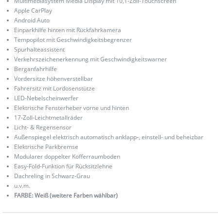
Multimediasystem Media Display mit 10,1-Zoll-Touchscreen
Apple CarPlay
Android Auto
Einparkhilfe hinten mit Rückfahrkamera
Tempopilot mit Geschwindigkeitsbegrenzer
Spurhalteassistent
Verkehrszeichenerkennung mit Geschwindigkeitswarner
Berganfahrhilfe
Vordersitze höhenverstellbar
Fahrersitz mit Lordosenstütze
LED-Nebelscheinwerfer
Elektrische Fensterheber vorne und hinten
17-Zoll-Leichtmetallräder
Licht- & Regensensor
Außenspiegel elektrisch automatisch anklapp-, einstell- und beheizbar
Elektrische Parkbremse
Modularer doppelter Kofferraumboden
Easy-Fold-Funktion für Rücksitzlehne
Dachreling in Schwarz-Grau
u.v.m.
FARBE: Weiß (weitere Farben wählbar)