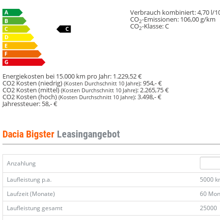
Verbrauch kombiniert:
4,70 l/
CO
-Emissionen:
106,00 g/km
2
CO
-Klasse:
C
2
Energiekosten bei 15.000 km pro Jahr:
1.229,52 €
CO2 Kosten (niedrig)
:
954,- €
(Kosten Durchschnitt 10 Jahre)
CO2 Kosten (mittel)
:
2.265,75 €
(Kosten Durchschnitt 10 Jahre)
CO2 Kosten (hoch)
:
3.498,- €
(Kosten Durchschnitt 10 Jahre)
Jahressteuer:
58,- €
Dacia Bigster
Leasingangebot
Anzahlung
Laufleistung p.a.
5000 
Laufzeit (Monate)
60 Mon
Laufleistung gesamt
25000