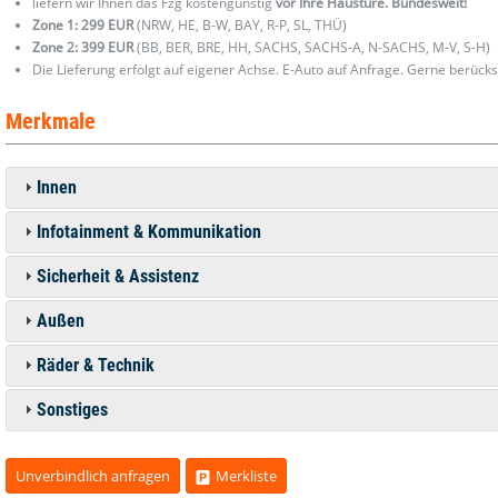
liefern wir Ihnen das Fzg kostengünstig
vor Ihre Haustüre. Bundesweit!
Zone 1: 299 EUR
(NRW, HE, B-W, BAY, R-P, SL, THÜ)
Zone 2: 399 EUR
(BB, BER, BRE, HH, SACHS, SACHS-A, N-SACHS, M-V, S-H)
Die Lieferung erfolgt auf eigener Achse. E-Auto auf Anfrage. Gerne berücks
Merkmale
Innen
Infotainment & Kommunikation
Sicherheit & Assistenz
Außen
Räder & Technik
Sonstiges
Unverbindlich anfragen
Merkliste