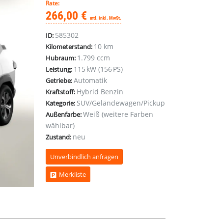
Rate:
266,00 €
mtl. inkl. MwSt.
585302
ID:
10 km
Kilometerstand:
1.799 ccm
Hubraum:
115 kW (156 PS)
Leistung:
Automatik
Getriebe:
Hybrid Benzin
Kraftstoff:
SUV/Geländewagen/Pickup
Kategorie:
Weiß (weitere Farben
Außenfarbe:
wählbar)
neu
Zustand:
Unverbindlich anfragen
Merkliste