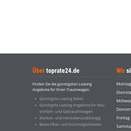
Über
toprate24.de
Wir
si
Monta
Finden Sie die günstigsten Leasing
Angebote für Ihren Traumwagen.
Dienst
Günstigste Leasing Raten
Mittwo
Günstigste Leasing Angebote für Neu-
Donner
Vorführ- und Gebrauchtwagen
Freitag
Marken- und Herstellerunabhängig
Beste Filter- und Suchmöglichkeiten
Samsta