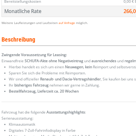
Bereitstellungskosten
0,00 €
Monatliche Rate
266,0
Weitere Laufleistungen und Laufzeiten
auf Anfrage
möglich.
Beschreibung
Zwingende Voraussetzung für Leasing:
Einwandfreie
SCHUFA-Akte ohne Negativeintrag
und
ausreichendes
und
regel
Hierbei handelt es sich um einen
Neuwagen
,
kein
Reimport und selbstverst
Sparen Sie sich die Probleme mit Reimporten.
Wir sind offizieller
Renault- und Dacia-Vertragshändler
, Sie kaufen bei uns
Ihr
bisheriges Fahrzeug
nehmen wir gerne in Zahlung.
Bestellfahrzeug, Lieferzeit ca. 20 Wochen
Fahrzeug hat die folgende
Ausstattungshighlights
:
Serienausstattung:
Klimaautomatik
Digitales 7-Zoll-Fahrinfodisplay in Farbe