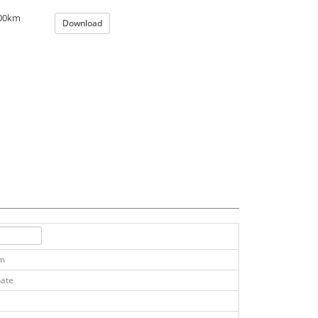
100km
Download
km
ate