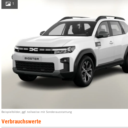
1
Beispielbilder, ggf. teilweise mit Sonderausstattung
Verbrauchswerte