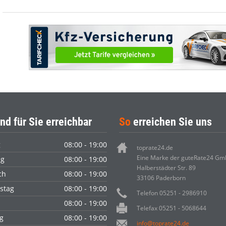
nd für Sie erreichbar
So
erreichen Sie uns
g
08:00 - 19:00
toprate24.de
Eine Marke der guteRate24 G
ag
08:00 - 19:00
Halberstädter Str. 89
ch
08:00 - 19:00
33106 Paderborn
stag
08:00 - 19:00
Telefon 05251 - 2986910
08:00 - 19:00
Telefax 05251 - 5068644
g
08:00 - 19:00
info@toprate24.de