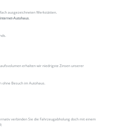
fach ausgezeichneten Werkstätten.
Internet-Autohaus
.
nds.
ufsvolumen erhalten wir niedrigste Zinsen unserer
ch ohne Besuch im Autohaus.
ternativ verbinden Sie die Fahrzeugabholung doch mit einem
R