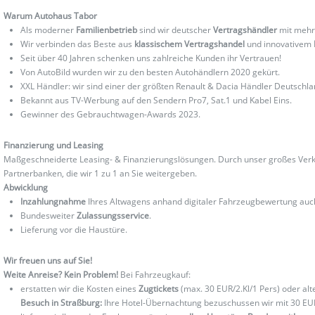
Warum Autohaus Tabor
Als moderner
Familienbetrieb
sind wir deutscher
Vertragshändler
mit mehr
Wir verbinden das Beste aus
klassischem Vertragshandel
und innovativem
Seit über 40 Jahren schenken uns zahlreiche Kunden ihr Vertrauen!
Von AutoBild wurden wir zu den besten Autohändlern 2020 gekürt.
XXL Händler: wir sind einer der größten Renault & Dacia Händler Deutschla
Bekannt aus TV-Werbung auf den Sendern Pro7, Sat.1 und Kabel Eins.
Gewinner des Gebrauchtwagen-Awards 2023.
Finanzierung und Leasing
Maßgeschneiderte Leasing- & Finanzierungslösungen. Durch unser großes Verka
Partnerbanken, die wir 1 zu 1 an Sie weitergeben.
Abwicklung
Inzahlungnahme
Ihres Altwagens anhand digitaler Fahrzeugbewertung au
Bundesweiter
Zulassungsservice
.
Lieferung vor die Haustüre.
Wir freuen uns auf Sie!
Weite Anreise? Kein Problem!
Bei Fahrzeugkauf:
erstatten wir die Kosten eines
Zugtickets
(max. 30 EUR/2.Kl/1 Pers) oder al
Besuch in Straßburg:
Ihre Hotel-Übernachtung bezuschussen wir mit 30 EU