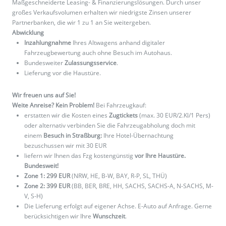
Maßgeschneiderte Leasing- & Finanzierungslösungen. Durch unser
großes Verkaufsvolumen erhalten wir niedrigste Zinsen unserer
Partnerbanken, die wir 1 zu 1 an Sie weitergeben.
Abwicklung
Inzahlungnahme
Ihres Altwagens anhand digitaler
Fahrzeugbewertung auch ohne Besuch im Autohaus.
Bundesweiter
Zulassungsservice
.
Lieferung vor die Haustüre.
Wir freuen uns auf Sie!
Weite Anreise? Kein Problem!
Bei Fahrzeugkauf:
erstatten wir die Kosten eines
Zugtickets
(max. 30 EUR/2.Kl/1 Pers)
oder alternativ verbinden Sie die Fahrzeugabholung doch mit
einem
Besuch in Straßburg:
Ihre Hotel-Übernachtung
bezuschussen wir mit 30 EUR
liefern wir Ihnen das Fzg kostengünstig
vor Ihre Haustüre.
Bundesweit!
Zone 1: 299 EUR
(NRW, HE, B-W, BAY, R-P, SL, THÜ)
Zone 2: 399 EUR
(BB, BER, BRE, HH, SACHS, SACHS-A, N-SACHS, M-
V, S-H)
Die Lieferung erfolgt auf eigener Achse. E-Auto auf Anfrage. Gerne
berücksichtigen wir Ihre
Wunschzeit
.