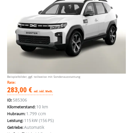
Beispielbilder, ggf. teilweise mit Sonderausstattung
Rate:
283,00 €
mtl. inkl. MwSt.
585306
ID:
10 km
Kilometerstand:
1.799 ccm
Hubraum:
115 kW (156 PS)
Leistung:
Automatik
Getriebe: