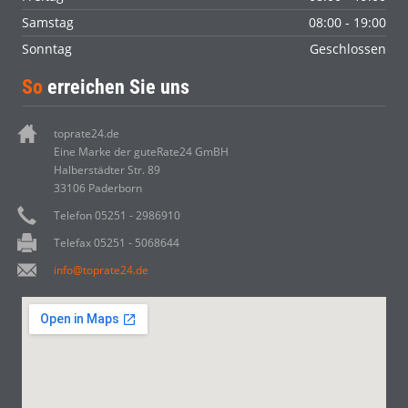
Samstag
08:00 - 19:00
Sonntag
Geschlossen
So
erreichen Sie uns
toprate24.de
Eine Marke der guteRate24 GmBH
Halberstädter Str. 89
33106 Paderborn
Telefon 05251 - 2986910
Telefax 05251 - 5068644
info@toprate24.de