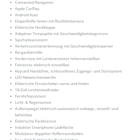
Connected Navigation
Apple CarPlay
Android Auto
Einparkhilfe hinten mit Rückfahrkamera
Elektrische Heckklappe
Adaptiver Tempopilot mit Geschwindigkeitsbegrenzer
Spurhalteassistent
Verkehrszeichenerkennung mit Geschwindigkeitswarner
Berganfahrhilfe
Vordersitze mit Lordosenstütze höhenverstellbar
Fahrersitz elektrisch einstellbar
Keycard Handsfree, schlüsselloses Zugangs- und Startsystem
LED-Nebelscheinwerfer
Elektrische Fensterheber vorne und hinten
18-Zoll-Leichtmetallräder
Fernlichtassistent
Licht- & Regensensor
Außenspiegel elektrisch automatisch anklapp-, einstell- und
beheizbar
Elektrische Parkbremse
Induktive Smartphone-Ladefläche
Modularer doppelter Kofferraumboden
Easy-Fold-Funktion für Rücksitzlehne