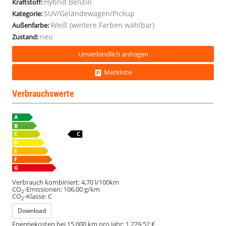
Hybrid Benzin
Kraftstoff:
SUV/Geländewagen/Pickup
Kategorie:
Weiß (weitere Farben wählbar)
Außenfarbe:
neu
Zustand:
Unverbindlich anfragen
Merkliste
Verbrauchswerte
Verbrauch kombiniert:
4,70 l/100km
CO
-Emissionen:
106,00 g/km
2
CO
-Klasse:
C
2
Download
Energiekosten bei 15.000 km pro Jahr:
1.229,52 €