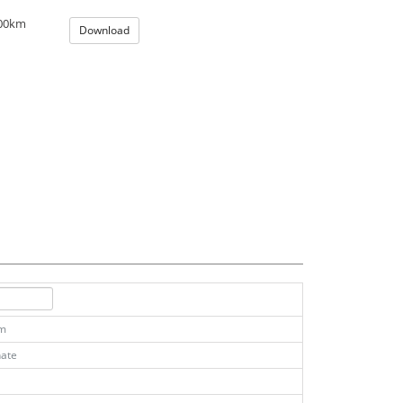
100km
Download
km
ate