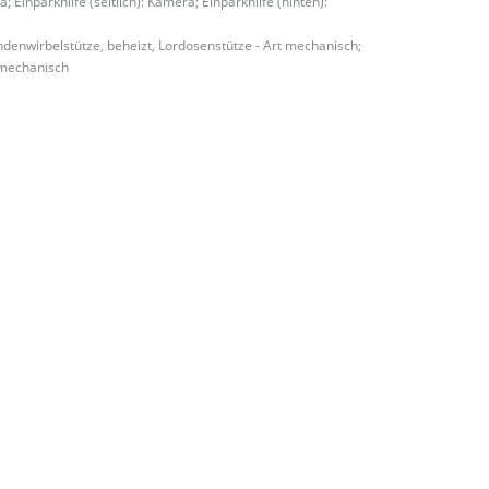
Einparkhilfe (seitlich): Kamera; Einparkhilfe (hinten):
endenwirbelstütze, beheizt, Lordosenstütze - Art mechanisch;
t mechanisch