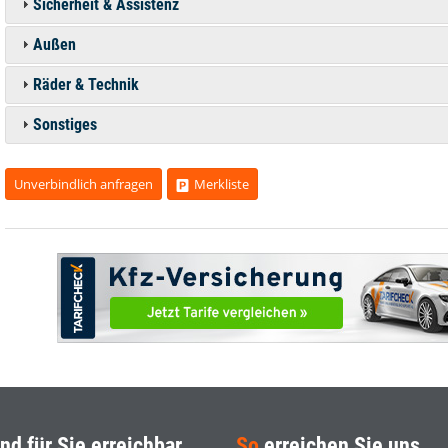
Sicherheit & Assistenz
Außen
Räder & Technik
Sonstiges
Unverbindlich anfragen
Merkliste
nd für Sie erreichbar
So
erreichen Sie uns