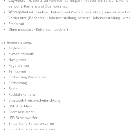
City-Paket
inkl. 360 Grad Park-Kamea, Einparkhilfe (vorne): Sensor & Kamera; 
Sensor & Kamera und Überholsensor
Winterpaket
inkl. Lenkrad: beheizt und Vordersitze (Fahrer): einstellbare L
Vordersitze (Beifahrer): Höhenverstellung, beheizt, Höhenverstellung - Ar
Ersatzrad
Ohne modularer Kofferraumboden ()
Serienausstattung:
Keyless-Go
Klimaautomatik
Navigation
Regensensor
Tempomat
Sitzheizung Vordersitze
Sitzheizung
Radio
Rückfahrkamera
Bluetooth Freisprecheinrichtung
USB Anschluss
Bremsassistent
LED-Scheinwerfer
Einparkhilfe Sensoren vorne
Einparkhilfe Sensoren hinten