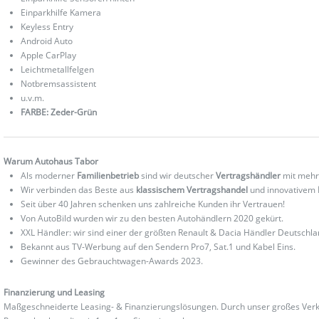
Einparkhilfe Kamera
Keyless Entry
Android Auto
Apple CarPlay
Leichtmetallfelgen
Notbremsassistent
u.v.m.
FARBE: Zeder-Grün
Warum Autohaus Tabor
Als moderner
Familienbetrieb
sind wir deutscher
Vertragshändler
mit mehr
Wir verbinden das Beste aus
klassischem Vertragshandel
und innovativem
Seit über 40 Jahren schenken uns zahlreiche Kunden ihr Vertrauen!
Von AutoBild wurden wir zu den besten Autohändlern 2020 gekürt.
XXL Händler: wir sind einer der größten Renault & Dacia Händler Deutschla
Bekannt aus TV-Werbung auf den Sendern Pro7, Sat.1 und Kabel Eins.
Gewinner des Gebrauchtwagen-Awards 2023.
Finanzierung und Leasing
Maßgeschneiderte Leasing- & Finanzierungslösungen. Durch unser großes Verka