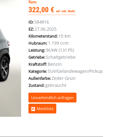
Rate:
322,00 €
mtl. inkl. MwSt.
584816
ID:
27.06.2025
EZ:
10 km
Kilometerstand:
1.199 ccm
Hubraum:
96 kW (131 PS)
Leistung:
Schaltgetriebe
Getriebe:
Benzin
Kraftstoff:
SUV/Geländewagen/Pickup
Kategorie:
Zeder-Grün
Außenfarbe:
gebraucht
Zustand:
Unverbindlich anfragen
Merkliste