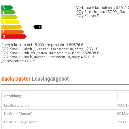
Verbrauch kombiniert:
6,10 l/
CO
-Emissionen:
137,00 g/km
2
CO
-Klasse:
E
2
Energiekosten bei 15.000 km pro Jahr:
1.595,76 €
CO2 Kosten (niedrig)
:
1.233,- €
(Kosten Durchschnitt 10 Jahre)
CO2 Kosten (mittel)
:
2.928,38 €
(Kosten Durchschnitt 10 Jahre)
CO2 Kosten (hoch)
:
4.521,- €
(Kosten Durchschnitt 10 Jahre)
Jahressteuer:
113,- €
Dacia Duster
Leasingangebot
Anzahlung
Laufleistung p.a.
5000 
Laufzeit (Monate)
60 Mon
Laufleistung gesamt
25000