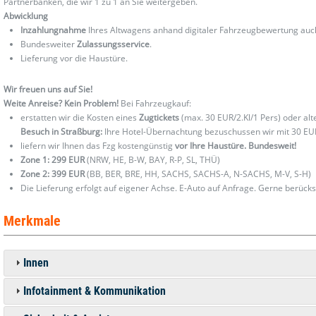
Partnerbanken, die wir 1 zu 1 an Sie weitergeben.
Abwicklung
Inzahlungnahme
Ihres Altwagens anhand digitaler Fahrzeugbewertung au
Bundesweiter
Zulassungsservice
.
Lieferung vor die Haustüre.
Wir freuen uns auf Sie!
Weite Anreise? Kein Problem!
Bei Fahrzeugkauf:
erstatten wir die Kosten eines
Zugtickets
(max. 30 EUR/2.Kl/1 Pers) oder al
Besuch in Straßburg:
Ihre Hotel-Übernachtung bezuschussen wir mit 30 EU
liefern wir Ihnen das Fzg kostengünstig
vor Ihre Haustüre. Bundesweit!
Zone 1: 299 EUR
(NRW, HE, B-W, BAY, R-P, SL, THÜ)
Zone 2: 399 EUR
(BB, BER, BRE, HH, SACHS, SACHS-A, N-SACHS, M-V, S-H)
Die Lieferung erfolgt auf eigener Achse. E-Auto auf Anfrage. Gerne berücks
Merkmale
Innen
Infotainment & Kommunikation