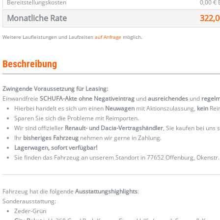
Bereitstellungskosten
0,00 €
Monatliche Rate
322,0
Weitere Laufleistungen und Laufzeiten
auf Anfrage
möglich.
Beschreibung
Zwingende Voraussetzung für Leasing:
Einwandfreie
SCHUFA-Akte ohne Negativeintrag
und
ausreichendes
und
regel
Hierbei handelt es sich um einen
Neuwagen
mit Aktionszulassung,
kein
Reim
Sparen Sie sich die Probleme mit Reimporten.
Wir sind offizieller
Renault- und Dacia-Vertragshändler
, Sie kaufen bei uns
Ihr
bisheriges Fahrzeug
nehmen wir gerne in Zahlung.
Lagerwagen, sofort verfügbar!
Sie finden das Fahrzeug an unserem Standort in 77652 Offenburg, Okenstr.
Fahrzeug hat die folgende
Ausstattungshighlights
:
Sonderausstattung:
Zeder-Grün