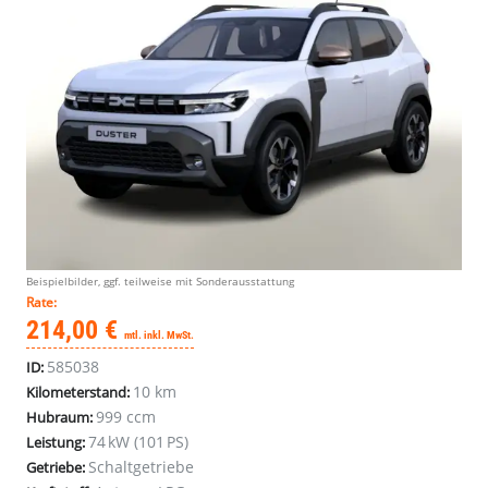
Beispielbilder, ggf. teilweise mit Sonderausstattung
Rate:
214,00 €
mtl. inkl. MwSt.
585038
ID:
10 km
Kilometerstand:
999 ccm
Hubraum:
74 kW (101 PS)
Leistung:
Schaltgetriebe
Getriebe: