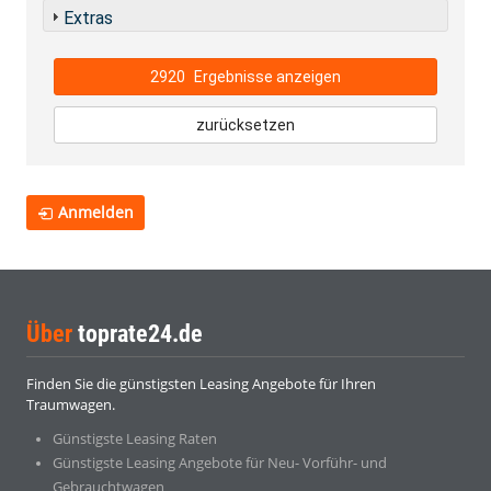
Extras
2920
Ergebnisse anzeigen
zurücksetzen
Anmelden
Über
toprate24.de
Finden Sie die günstigsten Leasing Angebote für Ihren
Traumwagen.
Günstigste Leasing Raten
Günstigste Leasing Angebote für Neu- Vorführ- und
Gebrauchtwagen