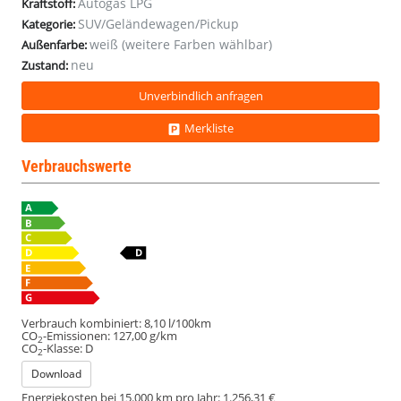
Autogas LPG
Kraftstoff:
SUV/Geländewagen/Pickup
Kategorie:
weiß (weitere Farben wählbar)
Außenfarbe:
neu
Zustand:
Unverbindlich anfragen
Merkliste
Verbrauchswerte
Verbrauch kombiniert:
8,10 l/100km
CO
-Emissionen:
127,00 g/km
2
CO
-Klasse:
D
2
Download
Energiekosten bei 15.000 km pro Jahr:
1.256,31 €