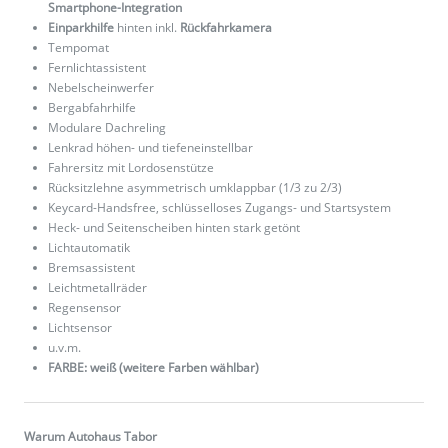
Smartphone-Integration
Einparkhilfe
hinten inkl.
Rückfahrkamera
Tempomat
Fernlichtassistent
Nebelscheinwerfer
Bergabfahrhilfe
Modulare Dachreling
Lenkrad höhen- und tiefeneinstellbar
Fahrersitz mit Lordosenstütze
Rücksitzlehne asymmetrisch umklappbar (1/3 zu 2/3)
Keycard-Handsfree, schlüsselloses Zugangs- und Startsystem
Heck- und Seitenscheiben hinten stark getönt
Lichtautomatik
Bremsassistent
Leichtmetallräder
Regensensor
Lichtsensor
u.v.m.
FARBE: weiß (weitere Farben wählbar)
Warum Autohaus Tabor