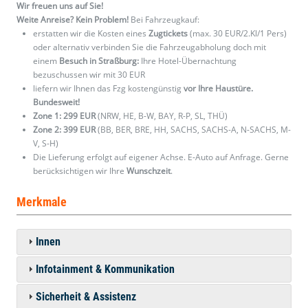
Wir freuen uns auf Sie!
Weite Anreise? Kein Problem!
Bei Fahrzeugkauf:
erstatten wir die Kosten eines
Zugtickets
(max. 30 EUR/2.Kl/1 Pers)
oder alternativ verbinden Sie die Fahrzeugabholung doch mit
einem
Besuch in Straßburg:
Ihre Hotel-Übernachtung
bezuschussen wir mit 30 EUR
liefern wir Ihnen das Fzg kostengünstig
vor Ihre Haustüre.
Bundesweit!
Zone 1: 299 EUR
(NRW, HE, B-W, BAY, R-P, SL, THÜ)
Zone 2: 399 EUR
(BB, BER, BRE, HH, SACHS, SACHS-A, N-SACHS, M-
V, S-H)
Die Lieferung erfolgt auf eigener Achse. E-Auto auf Anfrage. Gerne
berücksichtigen wir Ihre
Wunschzeit
.
Merkmale
Innen
Infotainment & Kommunikation
Sicherheit & Assistenz