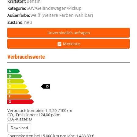
Benzin
Kraftstoff:
SUV/Geländewagen/Pickup
Kategorie:
weiß (weitere Farben wählbar)
Außenfarbe:
neu
Zustand:
Unverbindlich anfragen
Merkliste
Verbrauchswerte
Verbrauch kombiniert:
5,50 l/100km
CO
-Emissionen:
124,00 g/km
2
CO
-Klasse:
D
2
Download
Energiekosten bei 15.000 km pro Jahr:
1.438,80 €