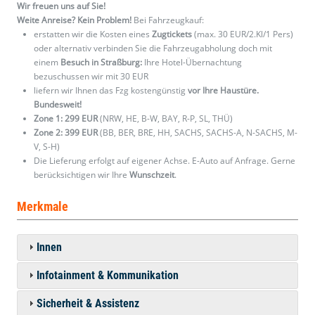
Wir freuen uns auf Sie!
Weite Anreise? Kein Problem!
Bei Fahrzeugkauf:
erstatten wir die Kosten eines
Zugtickets
(max. 30 EUR/2.Kl/1 Pers)
oder alternativ verbinden Sie die Fahrzeugabholung doch mit
einem
Besuch in Straßburg:
Ihre Hotel-Übernachtung
bezuschussen wir mit 30 EUR
liefern wir Ihnen das Fzg kostengünstig
vor Ihre Haustüre.
Bundesweit!
Zone 1: 299 EUR
(NRW, HE, B-W, BAY, R-P, SL, THÜ)
Zone 2: 399 EUR
(BB, BER, BRE, HH, SACHS, SACHS-A, N-SACHS, M-
V, S-H)
Die Lieferung erfolgt auf eigener Achse. E-Auto auf Anfrage. Gerne
berücksichtigen wir Ihre
Wunschzeit
.
Merkmale
Innen
Infotainment & Kommunikation
Sicherheit & Assistenz