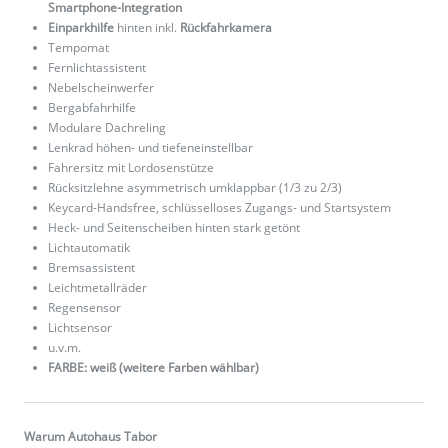
Smartphone-Integration
Einparkhilfe
hinten inkl.
Rückfahrkamera
Tempomat
Fernlichtassistent
Nebelscheinwerfer
Bergabfahrhilfe
Modulare Dachreling
Lenkrad höhen- und tiefeneinstellbar
Fahrersitz mit Lordosenstütze
Rücksitzlehne asymmetrisch umklappbar (1/3 zu 2/3)
Keycard-Handsfree, schlüsselloses Zugangs- und Startsystem
Heck- und Seitenscheiben hinten stark getönt
Lichtautomatik
Bremsassistent
Leichtmetallräder
Regensensor
Lichtsensor
u.v.m.
FARBE: weiß (weitere Farben wählbar)
Warum Autohaus Tabor