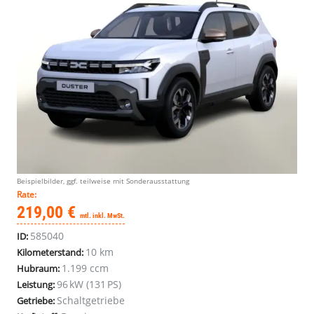
Beispielbilder, ggf. teilweise mit Sonderausstattung
Rate:
219,00 €
mtl. inkl. MwSt.
585040
ID:
10 km
Kilometerstand:
1.199 ccm
Hubraum:
96 kW (131 PS)
Leistung:
Schaltgetriebe
Getriebe: