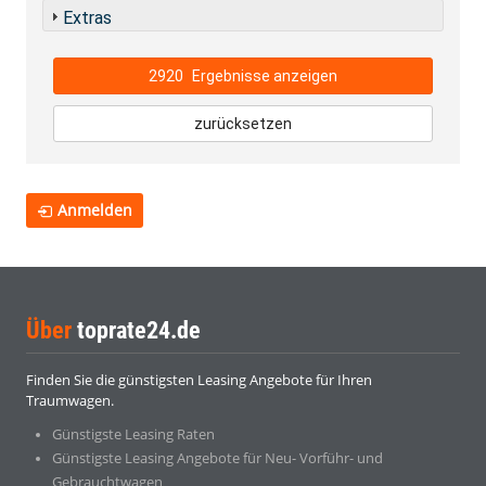
Extras
2920
Ergebnisse anzeigen
zurücksetzen
Anmelden
Über
toprate24.de
Finden Sie die günstigsten Leasing Angebote für Ihren
Traumwagen.
Günstigste Leasing Raten
Günstigste Leasing Angebote für Neu- Vorführ- und
Gebrauchtwagen