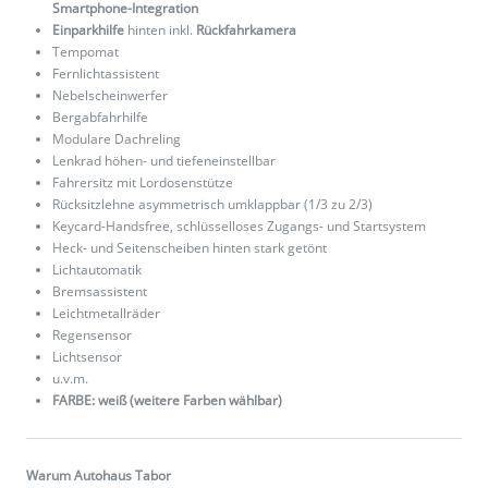
Smartphone-Integration
Einparkhilfe
hinten inkl.
Rückfahrkamera
Tempomat
Fernlichtassistent
Nebelscheinwerfer
Bergabfahrhilfe
Modulare Dachreling
Lenkrad höhen- und tiefeneinstellbar
Fahrersitz mit Lordosenstütze
Rücksitzlehne asymmetrisch umklappbar (1/3 zu 2/3)
Keycard-Handsfree, schlüsselloses Zugangs- und Startsystem
Heck- und Seitenscheiben hinten stark getönt
Lichtautomatik
Bremsassistent
Leichtmetallräder
Regensensor
Lichtsensor
u.v.m.
FARBE: weiß (weitere Farben wählbar)
Warum Autohaus Tabor