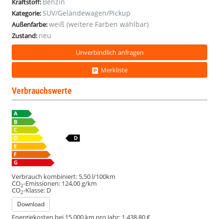
Benzin
Kraftstoff:
SUV/Geländewagen/Pickup
Kategorie:
weiß (weitere Farben wählbar)
Außenfarbe:
neu
Zustand:
Unverbindlich anfragen
Merkliste
Verbrauchswerte
Verbrauch kombiniert:
5,50 l/100km
CO
-Emissionen:
124,00 g/km
2
CO
-Klasse:
D
2
Download
Energiekosten bei 15.000 km pro Jahr:
1.438,80 €