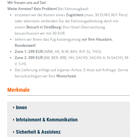
Wir freuen uns auf Sie!
Weite Anreise? Kein Problem!
Bei Fahrzeugkauf:
erstatten wir die Kosten eines
Zugtickets
(max. 30 EUR/2.Kl/1 Pers)
oder alternativ verbinden Sie die Fahrzeugabholung doch mit
einem
Besuch in Straßburg:
Ihre Hotel-Übernachtung
bezuschussen wir mit 30 EUR
liefern wir Ihnen das Fzg kostengünstig
vor Ihre Haustüre.
Bundesweit!
Zone 1: 299 EUR
(NRW, HE, B-W, BAY, R-P, SL, THÜ)
Zone 2: 399 EUR
(BB, BER, BRE, HH, SACHS, SACHS-A, N-SACHS, M-
V, S-H)
Die Lieferung erfolgt auf eigener Achse. E-Auto auf Anfrage. Gerne
berücksichtigen wir Ihre
Wunschzeit
.
Merkmale
Innen
Infotainment & Kommunikation
Sicherheit & Assistenz