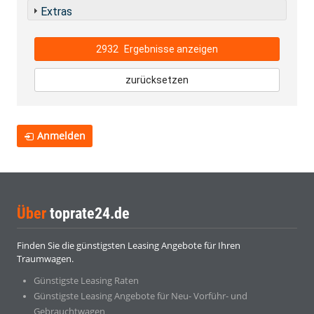
Extras
2932
Ergebnisse anzeigen
zurücksetzen
Anmelden
Über
toprate24.de
Finden Sie die günstigsten Leasing Angebote für Ihren
Traumwagen.
Günstigste Leasing Raten
Günstigste Leasing Angebote für Neu- Vorführ- und
Gebrauchtwagen