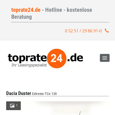
toprate24.de
- Hotline - kostenlose
Beratung
0 52 51 / 29 86 91-0
Dacia Duster
Extreme TCe 130
1