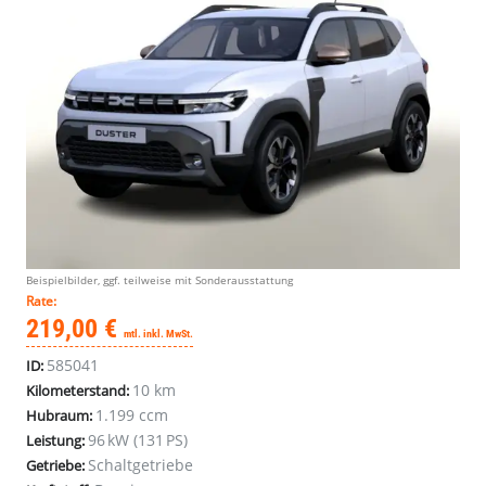
Beispielbilder, ggf. teilweise mit Sonderausstattung
Rate:
219,00 €
mtl. inkl. MwSt.
585041
ID:
10 km
Kilometerstand:
1.199 ccm
Hubraum:
96 kW (131 PS)
Leistung:
Schaltgetriebe
Getriebe: