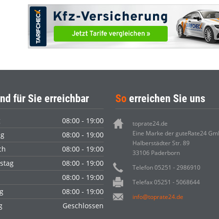
nd für Sie erreichbar
So
erreichen Sie uns
g
08:00 - 19:00
toprate24.de
Eine Marke der guteRate24 G
ag
08:00 - 19:00
Halberstädter Str. 89
ch
08:00 - 19:00
33106 Paderborn
stag
08:00 - 19:00
Telefon 05251 - 2986910
08:00 - 19:00
Telefax 05251 - 5068644
g
08:00 - 19:00
info@toprate24.de
ag
Geschlossen