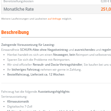
Bereitstellungskosten
0,00 €
Monatliche Rate
251,0
Weitere Laufleistungen und Laufzeiten
auf Anfrage
möglich.
Beschreibung
Zwingende Voraussetzung für Leasing:
Einwandfreie
SCHUFA-Akte ohne Negativeintrag
und
ausreichendes
und
regel
Hierbei handelt es sich um einen
Neuwagen
,
kein
Reimport und selbstverst
Sparen Sie sich die Probleme mit Reimporten.
Wir sind offizieller
Renault- und Dacia-Vertragshändler
, Sie kaufen bei uns
Ihr
bisheriges Fahrzeug
nehmen wir gerne in Zahlung.
Bestellfahrzeug, Lieferzeit ca. 12 Wochen
Fahrzeug hat die folgende
Ausstattungshighlights
:
Serienausstattung:
Klimaautomatik
Digitaltacho 7-Zoll