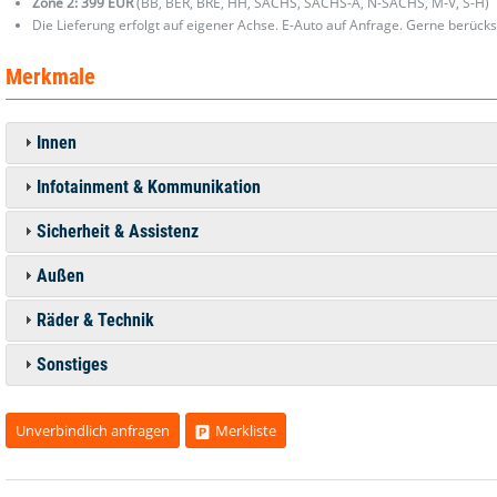
Zone 2: 399 EUR
(BB, BER, BRE, HH, SACHS, SACHS-A, N-SACHS, M-V, S-H)
Die Lieferung erfolgt auf eigener Achse. E-Auto auf Anfrage. Gerne berücks
Merkmale
Innen
Infotainment & Kommunikation
Sicherheit & Assistenz
Außen
Räder & Technik
Sonstiges
Unverbindlich anfragen
Merkliste