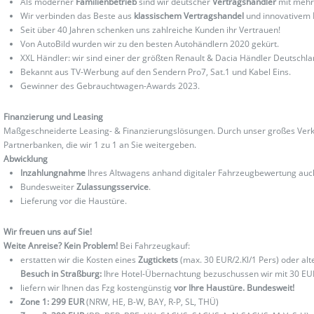
Als moderner
Familienbetrieb
sind wir deutscher
Vertragshändler
mit mehr
Wir verbinden das Beste aus
klassischem Vertragshandel
und innovativem
Seit über 40 Jahren schenken uns zahlreiche Kunden ihr Vertrauen!
Von AutoBild wurden wir zu den besten Autohändlern 2020 gekürt.
XXL Händler: wir sind einer der größten Renault & Dacia Händler Deutschla
Bekannt aus TV-Werbung auf den Sendern Pro7, Sat.1 und Kabel Eins.
Gewinner des Gebrauchtwagen-Awards 2023.
Finanzierung und Leasing
Maßgeschneiderte Leasing- & Finanzierungslösungen. Durch unser großes Verka
Partnerbanken, die wir 1 zu 1 an Sie weitergeben.
Abwicklung
Inzahlungnahme
Ihres Altwagens anhand digitaler Fahrzeugbewertung au
Bundesweiter
Zulassungsservice
.
Lieferung vor die Haustüre.
Wir freuen uns auf Sie!
Weite Anreise? Kein Problem!
Bei Fahrzeugkauf:
erstatten wir die Kosten eines
Zugtickets
(max. 30 EUR/2.Kl/1 Pers) oder al
Besuch in Straßburg:
Ihre Hotel-Übernachtung bezuschussen wir mit 30 EU
liefern wir Ihnen das Fzg kostengünstig
vor Ihre Haustüre. Bundesweit!
Zone 1: 299 EUR
(NRW, HE, B-W, BAY, R-P, SL, THÜ)