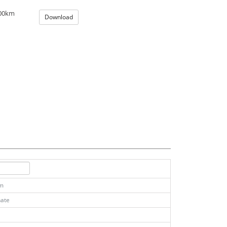
100km
Download
km
ate