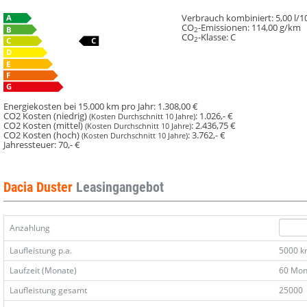
Verbrauch kombiniert:
5,00 l/
CO
-Emissionen:
114,00 g/km
2
CO
-Klasse:
C
2
Energiekosten bei 15.000 km pro Jahr:
1.308,00 €
CO2 Kosten (niedrig)
:
1.026,- €
(Kosten Durchschnitt 10 Jahre)
CO2 Kosten (mittel)
:
2.436,75 €
(Kosten Durchschnitt 10 Jahre)
CO2 Kosten (hoch)
:
3.762,- €
(Kosten Durchschnitt 10 Jahre)
Jahressteuer:
70,- €
Dacia Duster
Leasingangebot
Anzahlung
Laufleistung p.a.
5000 
Laufzeit (Monate)
60 Mon
Laufleistung gesamt
25000