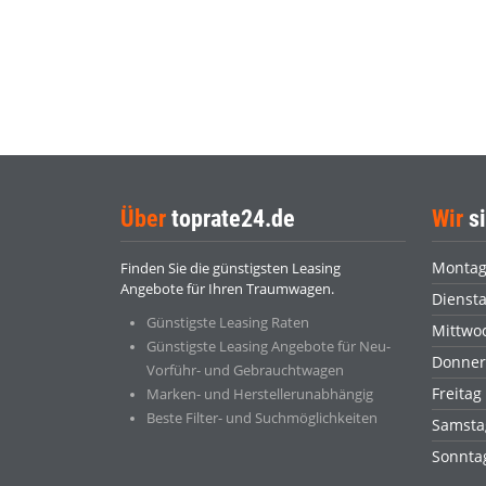
Über
toprate24.de
Wir
si
Monta
Finden Sie die günstigsten Leasing
Angebote für Ihren Traumwagen.
Dienst
Günstigste Leasing Raten
Mittwo
Günstigste Leasing Angebote für Neu-
Donner
Vorführ- und Gebrauchtwagen
Freitag
Marken- und Herstellerunabhängig
Beste Filter- und Suchmöglichkeiten
Samsta
Sonnt