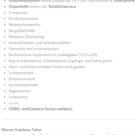
Multimediasystem
Media Display mit 10,1-Zoll-Touchscreen &
Smartphone-
Einparkhilfe
hinten inkl.
Rückfahrkamera
Tempomat
Fernlichtassistent
Nebelscheinwerfer
Bergabfahrhilfe
Modulare Dachreling
Lenkrad höhen- und tiefeneinstellbar
Fahrersitz mit Lordosenstütze
Rücksitzlehne asymmetrisch umklappbar (1/3 zu 2/3)
Keycard-Handsfree, schlüsselloses Zugangs- und Startsystem
Heck- und Seitenscheiben hinten stark getönt
Lichtautomatik
Bremsassistent
Leichtmetallräder
Regensensor
Lichtsensor
u.v.m.
FARBE: weiß (weitere Farben wählbar)
Warum Autohaus Tabor