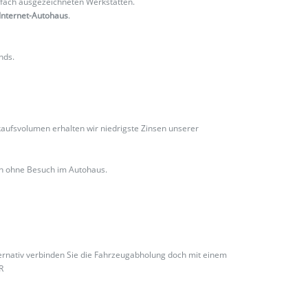
fach ausgezeichneten Werkstätten.
Internet-Autohaus
.
nds.
ufsvolumen erhalten wir niedrigste Zinsen unserer
ch ohne Besuch im Autohaus.
ternativ verbinden Sie die Fahrzeugabholung doch mit einem
R