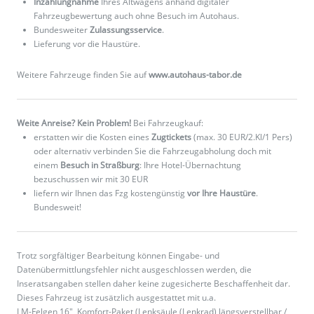
Inzahlungnahme
Ihres Altwagens anhand digitaler
Fahrzeugbewertung auch ohne Besuch im Autohaus.
Bundesweiter
Zulassungsservice
.
Lieferung vor die Haustüre.
Weitere Fahrzeuge finden Sie auf
www.autohaus-tabor.de
Weite Anreise? Kein Problem!
Bei Fahrzeugkauf:
erstatten wir die Kosten eines
Zugtickets
(max. 30 EUR/2.Kl/1 Pers)
oder alternativ verbinden Sie die Fahrzeugabholung doch mit
einem
Besuch in Straßburg
: Ihre Hotel-Übernachtung
bezuschussen wir mit 30 EUR
liefern wir Ihnen das Fzg kostengünstig
vor Ihre Haustüre
.
Bundesweit!
Trotz sorgfältiger Bearbeitung können Eingabe- und
Datenübermittlungsfehler nicht ausgeschlossen werden, die
Inseratsangaben stellen daher keine zugesicherte Beschaffenheit dar.
Dieses Fahrzeug ist zusätzlich ausgestattet mit u.a.
LM-Felgen 16", Komfort-Paket (Lenksäule (Lenkrad) längsverstellbar /