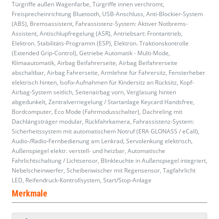
Türgriffe außen Wagenfarbe, Türgriffe innen verchromt,
Freisprecheinrichtung Bluetooth, USB-Anschluss, Anti-Blockier-System
(ABS), Bremsassistent, Fahrassistenz-System: Aktiver Notbrems-
Assistent, Antischlupfregelung (ASR), Antriebsart: Frontantrieb,
Elektron. Stabilitäts-Programm (ESP), Elektron. Traktionskontrolle
(Extended Grip-Control), Getriebe Automatik - Multi-Mode,
Klimaautomatik, Airbag Beifahrerseite, Airbag Beifahrerseite
abschaltbar, Airbag Fahrerseite, Armlehne für Fahrersitz, Fensterheber
elektrisch hinten, Isofix-Aufnahmen für Kindersitz an Rücksitz, Kopf-
Airbag-System seitlich, Seitenairbag vorn, Verglasung hinten
abgedunkelt, Zentralverriegelung / Startanlage Keycard Handsfree,
Bordcomputer, Eco Mode (Fahrmodusschalter), Dachreling mit
Dachlängsträger modular, Rückfahrkamera, Fahrassistenz-System:
Sicherheitssystem mit automatischem Notruf (ERA GLONASS / eCall),
Audio-/Radio-Fernbedienung am Lenkrad, Servolenkung elektrisch,
Außenspiegel elektr. verstell- und heizbar, Automatische
Fahrlichtschaltung / Lichtsensor, Blinkleuchte in Außenspiegel integriert,
Nebelscheinwerfer, Scheibenwischer mit Regensensor, Tagfahrlicht
LED, Reifendruck-Kontrollsystem, Start/Stop-Anlage
Merkmale