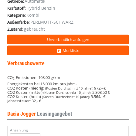
Automatik
Getriebe:
Kam
Kam
Kam
Kam
Kam
Kam
Kam
Kam
Kam
Hybrid Benzin
Kraftstoff:
16Z
16Z
16Z
16Z
16Z
16Z
16Z
16Z
16Z
Kombi
Kategorie:
PERLMUTT-SCHWARZ
Außenfarbe:
gebraucht
Zustand:
Unverbindlich anfragen
Merkliste
Verbrauchswerte
CO
-Emissionen:
108,00 g/km
2
Energiekosten bei 15.000 km pro Jahr:
-
CO2 Kosten (niedrig)
:
972,- €
(Kosten Durchschnitt 10 Jahre)
CO2 Kosten (mittel)
:
2.308,50 €
(Kosten Durchschnitt 10 Jahre)
CO2 Kosten (hoch)
:
3.564,- €
(Kosten Durchschnitt 10 Jahre)
Jahressteuer:
32,- €
Dacia Jogger
Leasingangebot
Anzahlung