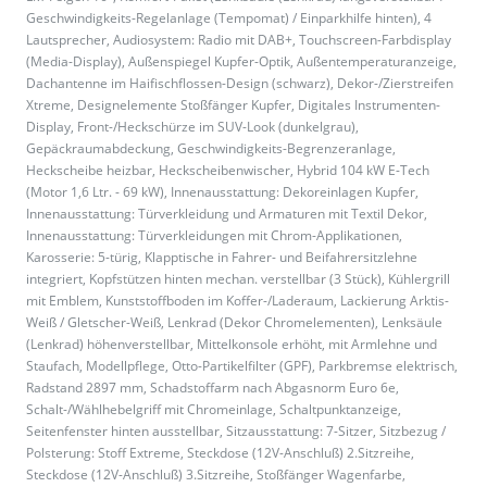
Geschwindigkeits-Regelanlage (Tempomat) / Einparkhilfe hinten), 4
Lautsprecher, Audiosystem: Radio mit DAB+, Touchscreen-Farbdisplay
(Media-Display), Außenspiegel Kupfer-Optik, Außentemperaturanzeige,
Dachantenne im Haifischflossen-Design (schwarz), Dekor-/Zierstreifen
Xtreme, Designelemente Stoßfänger Kupfer, Digitales Instrumenten-
Display, Front-/Heckschürze im SUV-Look (dunkelgrau),
Gepäckraumabdeckung, Geschwindigkeits-Begrenzeranlage,
Heckscheibe heizbar, Heckscheibenwischer, Hybrid 104 kW E-Tech
(Motor 1,6 Ltr. - 69 kW), Innenausstattung: Dekoreinlagen Kupfer,
Innenausstattung: Türverkleidung und Armaturen mit Textil Dekor,
Innenausstattung: Türverkleidungen mit Chrom-Applikationen,
Karosserie: 5-türig, Klapptische in Fahrer- und Beifahrersitzlehne
integriert, Kopfstützen hinten mechan. verstellbar (3 Stück), Kühlergrill
mit Emblem, Kunststoffboden im Koffer-/Laderaum, Lackierung Arktis-
Weiß / Gletscher-Weiß, Lenkrad (Dekor Chromelementen), Lenksäule
(Lenkrad) höhenverstellbar, Mittelkonsole erhöht, mit Armlehne und
Staufach, Modellpflege, Otto-Partikelfilter (GPF), Parkbremse elektrisch,
Radstand 2897 mm, Schadstoffarm nach Abgasnorm Euro 6e,
Schalt-/Wählhebelgriff mit Chromeinlage, Schaltpunktanzeige,
Seitenfenster hinten ausstellbar, Sitzausstattung: 7-Sitzer, Sitzbezug /
Polsterung: Stoff Extreme, Steckdose (12V-Anschluß) 2.Sitzreihe,
Steckdose (12V-Anschluß) 3.Sitzreihe, Stoßfänger Wagenfarbe,