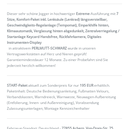
Dieser sehr schöne Jogger in hochwertiger
Extreme
-Ausführung mit
7
Sitze, Komfort-Paket inkl. Lenksäule (Lenkrad) längsverstellbar,
Geschwindigkeits-Regelanlage (Tempomat), Einparkhilfe hinten,
Klimaautomatik, Verglasung hinten abgedunkelt, Zentralverriegelung /
Startanlage Keycard Handsfree, Rückfahrkamera, Digitales
Instrumenten-Display
in attraktivem
PERLMUTT-SCHWARZ
wurde in unseren
Vertragswerkstätten auf Herz und Nieren geprüft!
Garantiemindestdauer 12 Monate. Zu einer Probefahrt sind Sie
jederzeit herzlich willkommen!
START-Paket
aktuell zum Sonderpreis für nur
195 EUR
erhältlich.
Paketinhalt: Deutsche Bedienungsanleitung, Fußmatten Velours,
Verbandskasten, Warndreieck, Warnweste, Neuwagen-Aufbereitung
(Entfolierung, Innen- und Außenreinigung), Vorabsendung
Zulassungsunterlagen, Montage Kennzeichenhalter
Fahrzeug-Standort: Deutschland -
77855 Achern, Von-Drais-Str. 75