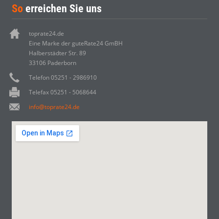
So
erreichen Sie uns
toprate24.de
Eine Marke der guteRate24 GmBH
Halberstädter Str. 89
33106 Paderborn
Telefon 05251 - 2986910
Telefax 05251 - 5068644
info@toprate24.de