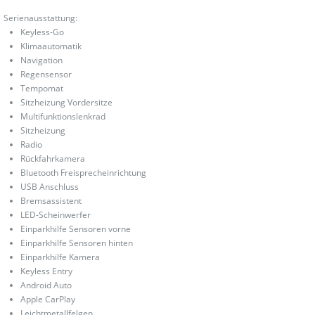
Serienausstattung:
Keyless-Go
Klimaautomatik
Navigation
Regensensor
Tempomat
Sitzheizung Vordersitze
Multifunktionslenkrad
Sitzheizung
Radio
Rückfahrkamera
Bluetooth Freisprecheinrichtung
USB Anschluss
Bremsassistent
LED-Scheinwerfer
Einparkhilfe Sensoren vorne
Einparkhilfe Sensoren hinten
Einparkhilfe Kamera
Keyless Entry
Android Auto
Apple CarPlay
Leichtmetallfelgen