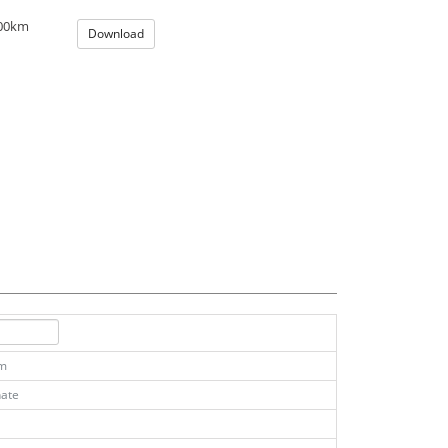
100km
Download
km
ate