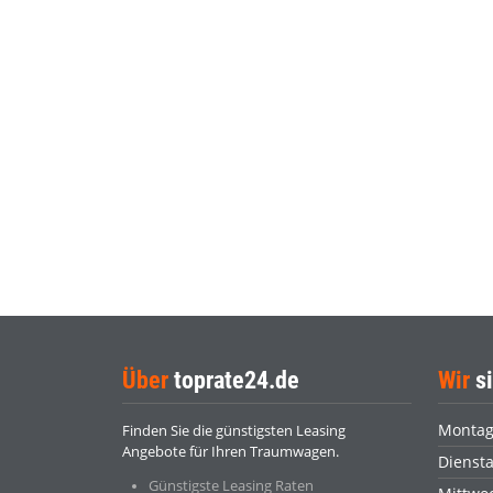
Über
toprate24.de
Wir
si
Monta
Finden Sie die günstigsten Leasing
Angebote für Ihren Traumwagen.
Dienst
Günstigste Leasing Raten