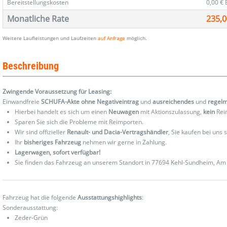
Bereitstellungskosten
0,00 €
Monatliche Rate
235,0
Weitere Laufleistungen und Laufzeiten
auf Anfrage
möglich.
Beschreibung
Zwingende Voraussetzung für Leasing:
Einwandfreie
SCHUFA-Akte ohne Negativeintrag
und
ausreichendes
und
regel
Hierbei handelt es sich um einen
Neuwagen
mit Aktionszulassung,
kein
Reim
Sparen Sie sich die Probleme mit Reimporten.
Wir sind offizieller
Renault- und Dacia-Vertragshändler
, Sie kaufen bei uns
Ihr
bisheriges Fahrzeug
nehmen wir gerne in Zahlung.
Lagerwagen, sofort verfügbar!
Sie finden das Fahrzeug an unserem Standort in 77694 Kehl-Sundheim, Am 
Fahrzeug hat die folgende
Ausstattungshighlights
:
Sonderausstattung:
Zeder-Grün