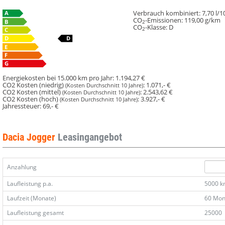
Verbrauch kombiniert:
7,70 l/
CO
-Emissionen:
119,00 g/km
2
CO
-Klasse:
D
2
Energiekosten bei 15.000 km pro Jahr:
1.194,27 €
CO2 Kosten (niedrig)
:
1.071,- €
(Kosten Durchschnitt 10 Jahre)
CO2 Kosten (mittel)
:
2.543,62 €
(Kosten Durchschnitt 10 Jahre)
CO2 Kosten (hoch)
:
3.927,- €
(Kosten Durchschnitt 10 Jahre)
Jahressteuer:
69,- €
Dacia Jogger
Leasingangebot
Anzahlung
Laufleistung p.a.
5000 
Laufzeit (Monate)
60 Mon
Laufleistung gesamt
25000