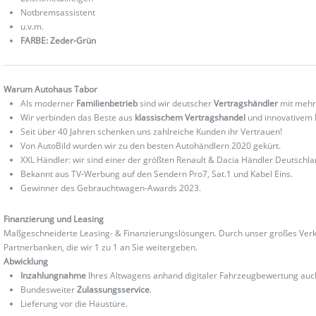
Notbremsassistent
u.v.m.
FARBE: Zeder-Grün
Warum Autohaus Tabor
Als moderner
Familienbetrieb
sind wir deutscher
Vertragshändler
mit mehr
Wir verbinden das Beste aus
klassischem Vertragshandel
und innovativem
Seit über 40 Jahren schenken uns zahlreiche Kunden ihr Vertrauen!
Von AutoBild wurden wir zu den besten Autohändlern 2020 gekürt.
XXL Händler: wir sind einer der größten Renault & Dacia Händler Deutschla
Bekannt aus TV-Werbung auf den Sendern Pro7, Sat.1 und Kabel Eins.
Gewinner des Gebrauchtwagen-Awards 2023.
Finanzierung und Leasing
Maßgeschneiderte Leasing- & Finanzierungslösungen. Durch unser großes Verka
Partnerbanken, die wir 1 zu 1 an Sie weitergeben.
Abwicklung
Inzahlungnahme
Ihres Altwagens anhand digitaler Fahrzeugbewertung au
Bundesweiter
Zulassungsservice
.
Lieferung vor die Haustüre.