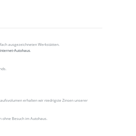
fach ausgezeichneten Werkstätten.
Internet-Autohaus
.
nds.
ufsvolumen erhalten wir niedrigste Zinsen unserer
ch ohne Besuch im Autohaus.