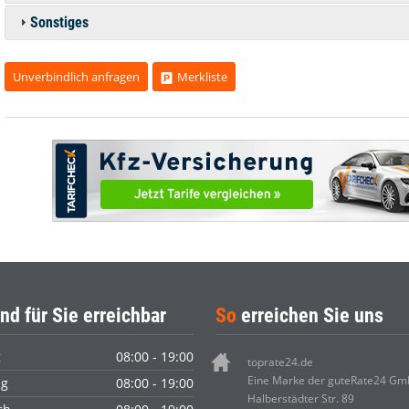
Sonstiges
Unverbindlich anfragen
Merkliste
nd für Sie erreichbar
So
erreichen Sie uns
g
08:00 - 19:00
toprate24.de
Eine Marke der guteRate24 G
ag
08:00 - 19:00
Halberstädter Str. 89