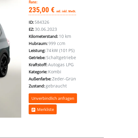
Rate:
235,00 €
mtl. inkl. MwSt.
584326
ID:
30.06.2023
EZ:
10 km
Kilometerstand:
999 ccm
Hubraum:
74 kW (101 PS)
Leistung:
Schaltgetriebe
Getriebe:
Autogas LPG
Kraftstoff:
Kombi
Kategorie:
Zeder-Grün
Außenfarbe:
gebraucht
Zustand:
Unverbindlich anfragen
Merkliste