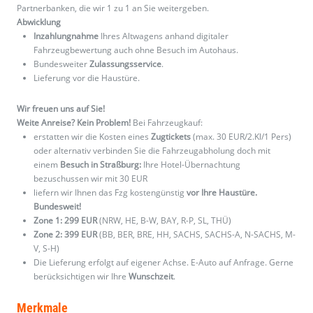
Partnerbanken, die wir 1 zu 1 an Sie weitergeben.
Abwicklung
Inzahlungnahme
Ihres Altwagens anhand digitaler
Fahrzeugbewertung auch ohne Besuch im Autohaus.
Bundesweiter
Zulassungsservice
.
Lieferung vor die Haustüre.
Wir freuen uns auf Sie!
Weite Anreise? Kein Problem!
Bei Fahrzeugkauf:
erstatten wir die Kosten eines
Zugtickets
(max. 30 EUR/2.Kl/1 Pers)
oder alternativ verbinden Sie die Fahrzeugabholung doch mit
einem
Besuch in Straßburg:
Ihre Hotel-Übernachtung
bezuschussen wir mit 30 EUR
liefern wir Ihnen das Fzg kostengünstig
vor Ihre Haustüre.
Bundesweit!
Zone 1: 299 EUR
(NRW, HE, B-W, BAY, R-P, SL, THÜ)
Zone 2: 399 EUR
(BB, BER, BRE, HH, SACHS, SACHS-A, N-SACHS, M-
V, S-H)
Die Lieferung erfolgt auf eigener Achse. E-Auto auf Anfrage. Gerne
berücksichtigen wir Ihre
Wunschzeit
.
Merkmale