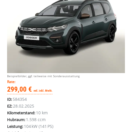
Beispielbilder, ggf. teilweise mit Sonderausstattung
Rate:
299,00 €
mtl. inkl. MwSt.
584354
ID:
28.02.2025
EZ:
10 km
Kilometerstand:
1.598 ccm
Hubraum:
104 kW (141 PS)
Leistung: